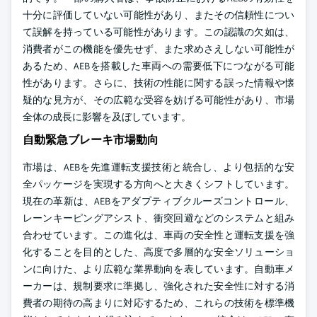
十分に評価していない可能性があり、またその信頼性につい
て誤解を持っている可能性があります。この認識の欠如は、
消費者がこの機能を優先せず、また求めさえしない可能性が
あるため、AEBを搭載した車両への需要低下につながる可能
性があります。さらに、技術の性能に関する誤った情報や懐
疑的な見方が、その広範な受容を妨げる可能性があり、市場
全体の成長に影響を及ぼしています。
自動緊急ブレーキ市場動向
市場は、AEBを先進運転支援技術と統合し、より包括的な安
全パッケージを実現する方向へと大きくシフトしています。
現在の革新は、AEBをアダプティブクルーズコントロール、
レーンキーピングアシスト、衝突回避などのシステムと組み
合わせています。この進化は、車両の安全性と運転支援を強
化することを目的とした、高度で多層的な安全ソリューショ
ンに向けた、より広範な業界動向を表しています。自動車メ
ーカーは、規制要求に準拠し、強化された安全性に対する消
費者の期待の高まりに対応するため、これらの技術を標準機