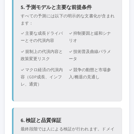
5. 予測モデルと主要な前提条件
すべての予測には以下の明示的な文書化が含まれ
ます：
✓ 主要な成長ドライバ
✓ 抑制要因と緩和シナ
ーとその代演内容
リオ
✓ 規制上の代演内容と
✓ 技術普及曲線パラメ
政策変更リスク
ータ
✓ マクロ経済の代演内
✓ 競争の動態と市場参
容（GDP成長、インフ
入/椭退の見通し
レ、通貨）
6. 検証と品質保証
最終段階では人による検証が行われます。ドメイ