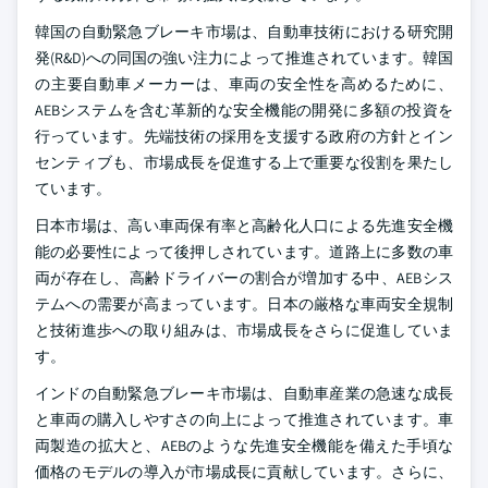
韓国の自動緊急ブレーキ市場は、自動車技術における研究開
発(R&D)への同国の強い注力によって推進されています。韓国
の主要自動車メーカーは、車両の安全性を高めるために、
AEBシステムを含む革新的な安全機能の開発に多額の投資を
行っています。先端技術の採用を支援する政府の方針とイン
センティブも、市場成長を促進する上で重要な役割を果たし
ています。
日本市場は、高い車両保有率と高齢化人口による先進安全機
能の必要性によって後押しされています。道路上に多数の車
両が存在し、高齢ドライバーの割合が増加する中、AEBシス
テムへの需要が高まっています。日本の厳格な車両安全規制
と技術進歩への取り組みは、市場成長をさらに促進していま
す。
インドの自動緊急ブレーキ市場は、自動車産業の急速な成長
と車両の購入しやすさの向上によって推進されています。車
両製造の拡大と、AEBのような先進安全機能を備えた手頃な
価格のモデルの導入が市場成長に貢献しています。さらに、