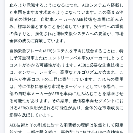
止をより意識するようになるにつれ、AEBシステムを搭載し
た車両をますます求めるようになっています。この高まる消
費者の嗜好は、自動車メーカーがAEB技術を車両に組み込
み、標準装備とすることを促進しています。安全性への重視
の高まりと、強化された運転支援システムへの要望が、市場
全体の成長に貢献しています。
自動緊急ブレーキ(AEB)システムを車両に統合することは、特
に予算重視車または エントリーレベル車のメーカーにとって
コストがかかる可能性があります。AEBに必要な先進技術に
は、センサー、レーダー、高度なアルゴリズムが含まれ、こ
れらが生産コストの上昇に寄与しています。これらの費用
は、特に価格に敏感な市場をターゲットとしている場合、一
部の自動車メーカーがAEBを車両に組み込むことを躊躇させ
る可能性があります。その結果、低価格車両セグメントにお
けるAEBの採用が遅れる可能性があり、全体的な市場成長に
影響を及ぼしています。
AEB技術とその利点に対する消費者の理解は依然として限定
的です。一部の購入者は、事故防止におけるAEBの有効性を