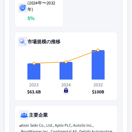
(2024年〜2032
年)
5%
市場規模の推移
2023
2024
2032
$63.6B
$0
$100B
主要企業
Aisin Seiki Co., Ltd., Aptiv PLC, Autoliv Inc.,
BorgWarner Inc., Continental AG, Delphi Automotive