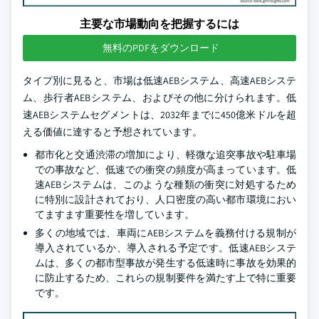
主要な市場動向を把握するには
無料のPDFをダウンロード
タイプ別に見ると、市場は低速AEBシステム、高速AEBシステ
ム、歩行者AEBシステム、およびその他に分けられます。低
速AEBシステムセグメントは、2032年までに450億米ドルを超
える価値に達すると予想されています。
都市化と交通渋滞の増加により、軽微な追突事故や駐車場
での事故など、低速での衝突の頻度が高まっています。低
速AEBシステムは、このような種類の衝突に対処するため
に特別に設計されており、人口密度の高い都市環境におい
てますます重要性を増しています。
多くの地域では、車両にAEBシステムを義務付ける規制が
導入されているか、導入される予定です。低速AEBシステ
ムは、多くの都市型事故が発生する低速時に事故を効果的
に防止するため、これらの規制要件を満たす上で特に重要
です。