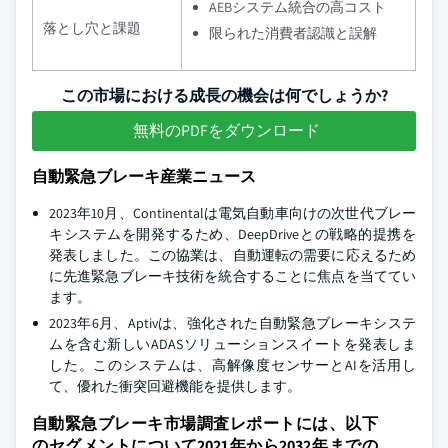
AEBシステム統合の高コスト
落とし穴と課題
限られた消費者認識と誤解
この市場における成長の機会は何でしょうか?
無料のPDFをダウンロード
自動緊急ブレーキ産業ニュース
2023年10月、Continentalは電気自動車向けの次世代ブレー
キシステムを開発するため、DeepDriveとの戦略的提携を
発表しました。この協業は、自動運転の需要に応えるため
に先進緊急ブレーキ技術を統合することに焦点を当ててい
ます。
2023年6月、Aptivは、強化された自動緊急ブレーキシステ
ムを含む新しいADASソリューションスイートを発表しま
した。このシステムは、高解像度センサーとAIを活用し
て、優れた衝突回避機能を提供します。
自動緊急ブレーキ市場調査レポートには、以下
のセグメントについて2021年から2032年までの