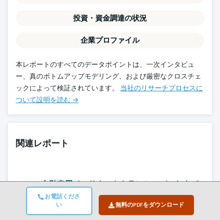
投資・資金調達の状況
企業プロファイル
本レポートのすべてのデータポイントは、一次インタビュ
ー、真のボトムアップモデリング、および厳密なクロスチェ
ックによって検証されています。
当社のリサーチプロセスに
ついて設明を読む →
関連レポート
自動車用イーサネットトランシーバーおよび
コントローラIC市場
お電話くださ
い
無料のPDFをダウンロード
自動車用サラウンドビューシステム市場