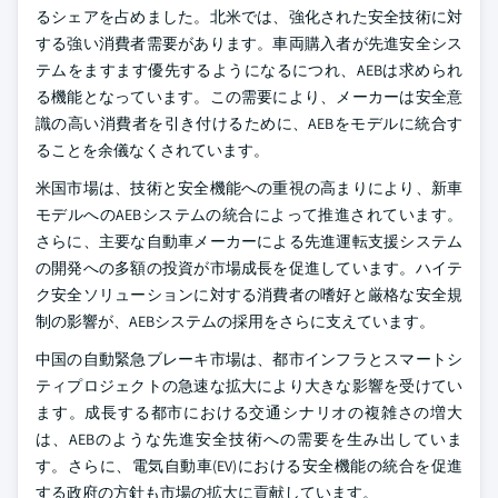
るシェアを占めました。北米では、強化された安全技術に対
する強い消費者需要があります。車両購入者が先進安全シス
テムをますます優先するようになるにつれ、AEBは求められ
る機能となっています。この需要により、メーカーは安全意
識の高い消費者を引き付けるために、AEBをモデルに統合す
ることを余儀なくされています。
米国市場は、技術と安全機能への重視の高まりにより、新車
モデルへのAEBシステムの統合によって推進されています。
さらに、主要な自動車メーカーによる先進運転支援システム
の開発への多額の投資が市場成長を促進しています。ハイテ
ク安全ソリューションに対する消費者の嗜好と厳格な安全規
制の影響が、AEBシステムの採用をさらに支えています。
中国の自動緊急ブレーキ市場は、都市インフラとスマートシ
ティプロジェクトの急速な拡大により大きな影響を受けてい
ます。成長する都市における交通シナリオの複雑さの増大
は、AEBのような先進安全技術への需要を生み出していま
す。さらに、電気自動車(EV)における安全機能の統合を促進
する政府の方針も市場の拡大に貢献しています。