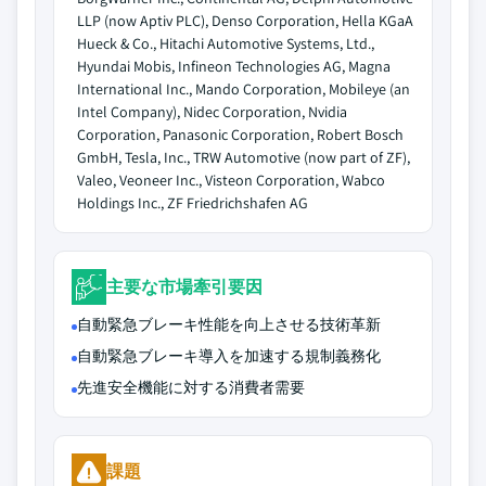
LLP (now Aptiv PLC), Denso Corporation, Hella KGaA
Hueck & Co., Hitachi Automotive Systems, Ltd.,
Hyundai Mobis, Infineon Technologies AG, Magna
International Inc., Mando Corporation, Mobileye (an
Intel Company), Nidec Corporation, Nvidia
Corporation, Panasonic Corporation, Robert Bosch
GmbH, Tesla, Inc., TRW Automotive (now part of ZF),
Valeo, Veoneer Inc., Visteon Corporation, Wabco
Holdings Inc., ZF Friedrichshafen AG
主要な市場牽引要因
自動緊急ブレーキ性能を向上させる技術革新
自動緊急ブレーキ導入を加速する規制義務化
先進安全機能に対する消費者需要
課題