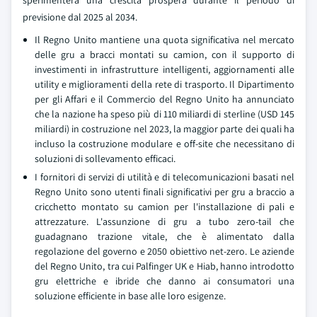
sperimenterà una crescita prospera durante il periodo di
previsione dal 2025 al 2034.
Il Regno Unito mantiene una quota significativa nel mercato
delle gru a bracci montati su camion, con il supporto di
investimenti in infrastrutture intelligenti, aggiornamenti alle
utility e miglioramenti della rete di trasporto. Il Dipartimento
per gli Affari e il Commercio del Regno Unito ha annunciato
che la nazione ha speso più di 110 miliardi di sterline (USD 145
miliardi) in costruzione nel 2023, la maggior parte dei quali ha
incluso la costruzione modulare e off-site che necessitano di
soluzioni di sollevamento efficaci.
I fornitori di servizi di utilità e di telecomunicazioni basati nel
Regno Unito sono utenti finali significativi per gru a braccio a
cricchetto montato su camion per l'installazione di pali e
attrezzature. L'assunzione di gru a tubo zero-tail che
guadagnano trazione vitale, che è alimentato dalla
regolazione del governo e 2050 obiettivo net-zero. Le aziende
del Regno Unito, tra cui Palfinger UK e Hiab, hanno introdotto
gru elettriche e ibride che danno ai consumatori una
soluzione efficiente in base alle loro esigenze.