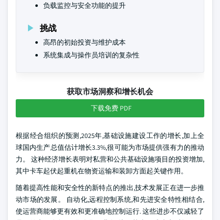
负载监控与安全功能的提升
挑战
高昂的初始投资与维护成本
系统集成与操作员培训的复杂性
获取市场洞察和增长机会
下载免费 PDF
根据经合组织的预测,2025年,基础设施建设工作的增长,加上全
球国内生产总值估计增长3.3%,很可能为市场提供强有力的推动
力。 这种经济增长表明对私营和公共基础设施项目的投资增加,
其中卡车起伏起重机在物资运输和装卸方面起关键作用。
随着提高性能和安全性的新特点的推出,技术发展正在进一步推
动市场的发展。 自动化,远程控制系统,和先进安全特性相结合,
使运营商能够更有效和更准确地控制运行. 这些进步不仅减轻了