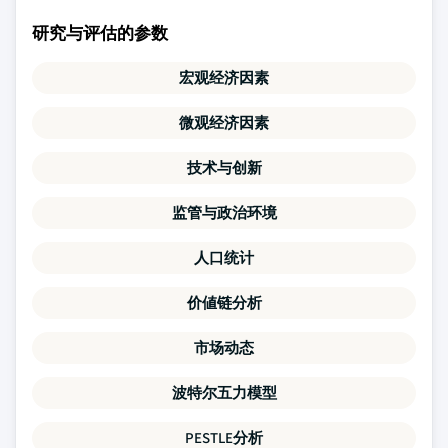
研究与评估的参数
宏观经济因素
微观经济因素
技术与创新
监管与政治环境
人口统计
价値链分析
市场动态
波特尔五力模型
PESTLE分析