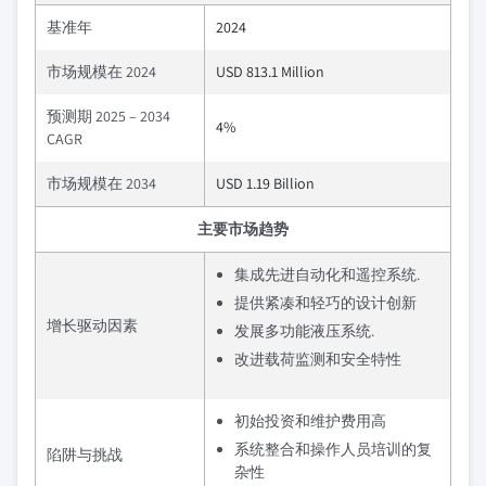
基准年
2024
市场规模在 2024
USD 813.1 Million
预测期 2025 – 2034
4%
CAGR
市场规模在 2034
USD 1.19 Billion
主要市场趋势
集成先进自动化和遥控系统.
提供紧凑和轻巧的设计创新
增长驱动因素
发展多功能液压系统.
改进载荷监测和安全特性
初始投资和维护费用高
系统整合和操作人员培训的复
陷阱与挑战
杂性