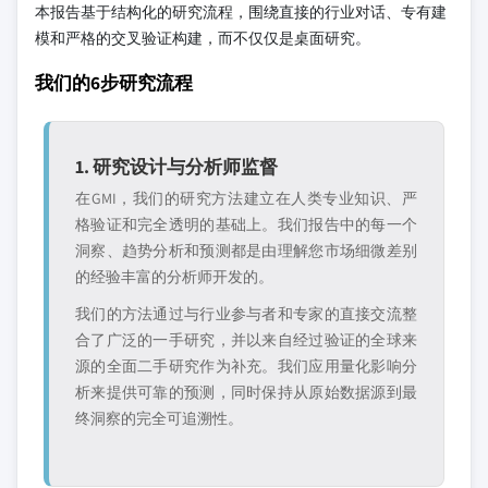
本报告基于结构化的研究流程，围绕直接的行业对话、专有建
模和严格的交叉验证构建，而不仅仅是桌面研究。
我们的6步研究流程
1. 研究设计与分析师监督
在GMI，我们的研究方法建立在人类专业知识、严
格验证和完全透明的基础上。我们报告中的每一个
洞察、趋势分析和预测都是由理解您市场细微差别
的经验丰富的分析师开发的。
我们的方法通过与行业参与者和专家的直接交流整
合了广泛的一手研究，并以来自经过验证的全球来
源的全面二手研究作为补充。我们应用量化影响分
析来提供可靠的预测，同时保持从原始数据源到最
终洞察的完全可追溯性。