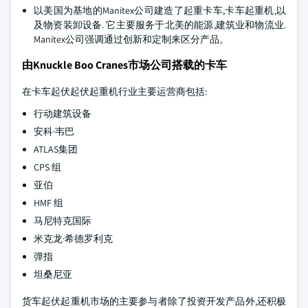
以美国为基地的Manitex公司建造了起重卡车,卡车起重机,以
及物资装卸设备. 它主要服务于北美的能源,建筑业和物流业.
Manitex公司强调通过创新和定制来区分产品。
由Knuckle Boo Cranes市场公司搭载的卡车
在卡车起伏起伏起重机行业主要运营商包括:
行动建筑设备
安科·韦巴
ATLAS集团
CPS 组
亚伯
HMF 组
马尼特克国际
米克龙·希德罗利克
弹指
坦桑尼亚
货车起伏起重机市场的主要参与者除了投资开发产品外,还积极