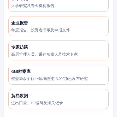
大学研究及专业機构报告
企业报告
年度报告、投资者演示及申报文件
专家访谈
高层管理人员、采购负责人及技术专家
GMI档案库
覆盖30余个行业领域的逶13,000项已发布研究
贸易数据
进出口量、HS编码及海关记录