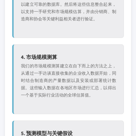
以建立可靠的数据库。然后将这些信息整合起来，
以支持一手研究和市场规模估算，并由分销商、制
造商和协会等关键利益相关者进行验证。
4. 市场规模测算
我们的市场规模测算建立在自下而上的方法之上，
从通过一手访谈直接收集的企业收入数据开始，同
时结合制造商的产量数据以及安装或部署统计数
据。这些输入数据在各地区市场进行汇总，以得出
一个基于实际行业活动的全球估算值。
5. 预测模型与关键假设