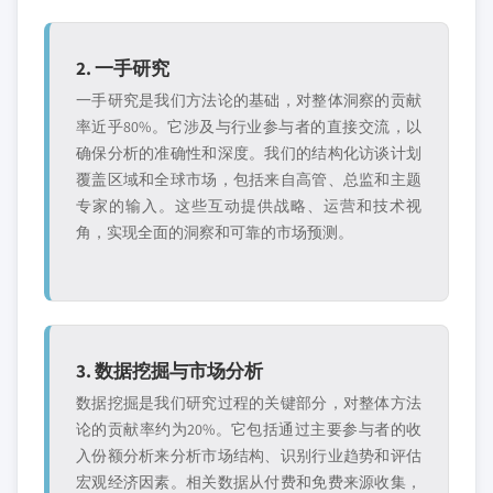
2. 一手研究
一手研究是我们方法论的基础，对整体洞察的贡献
率近乎80%。它涉及与行业参与者的直接交流，以
确保分析的准确性和深度。我们的结构化访谈计划
覆盖区域和全球市场，包括来自高管、总监和主题
专家的输入。这些互动提供战略、运营和技术视
角，实现全面的洞察和可靠的市场预测。
3. 数据挖掘与市场分析
数据挖掘是我们研究过程的关键部分，对整体方法
论的贡献率约为20%。它包括通过主要参与者的收
入份额分析来分析市场结构、识别行业趋势和评估
宏观经济因素。相关数据从付费和免费来源收集，