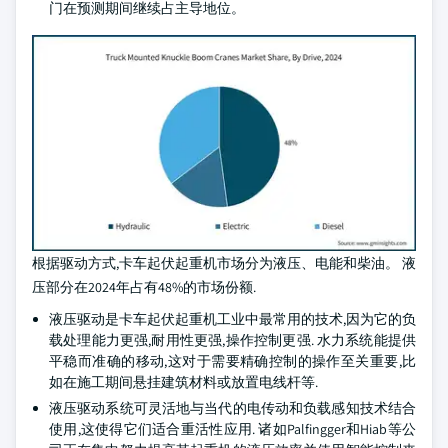
门在预测期间继续占主导地位。
根据驱动方式,卡车起伏起重机市场分为液压、电能和柴油。 液
压部分在2024年占有48%的市场份额.
液压驱动是卡车起伏起重机工业中最常用的技术,因为它的负
载处理能力更强,耐用性更强,操作控制更强. 水力系统能提供
平稳而准确的移动,这对于需要精确控制的操作至关重要,比
如在施工期间悬挂建筑材料或放置电线杆等.
液压驱动系统可灵活地与当代的电传动和负载感知技术结合
使用,这使得它们适合重活性应用. 诸如Palfingger和Hiab等公