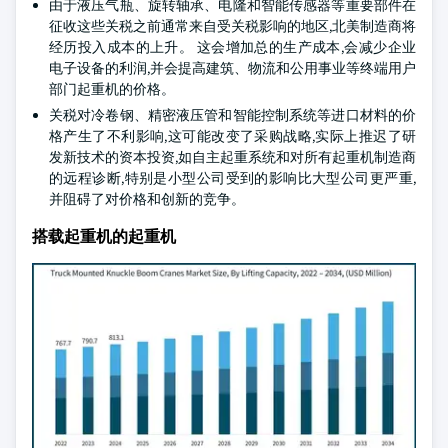
由于液压气瓶、旋转轴承、电隆和智能传感器等重要部件在
征收这些关税之前通常来自受关税影响的地区,北美制造商将
经历投入成本的上升。 这会增加总的生产成本,会减少企业
电子设备的利润,并会提高建筑、物流和公用事业等终端用户
部门起重机的价格。
关税对冷卷钢、精密液压管和智能控制系统等进口材料的价
格产生了不利影响,这可能改变了采购战略,实际上推迟了研
发新技术的资本投资,如自主起重系统和对所有起重机制造商
的远程诊断,特别是小型公司受到的影响比大型公司更严重,
并阻碍了对价格和创新的竞争。
搭载起重机的起重机