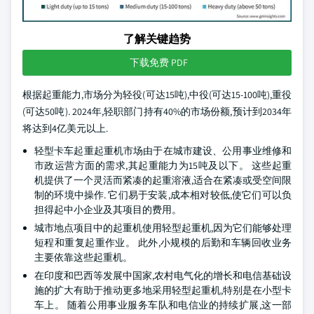
了解关键趋势
下载免费 PDF
根据起重能力,市场分为轻役(可达15吨),中役(可达15-100吨),重役
(可达50吨). 2024年,轻职部门持有40%的市场份额,预计到2034年
将达到4亿美元以上.
轻型卡车起重起重机市场由于在城市建设、公用事业维修和
市政运营方面的需求,其起重能力为15吨及以下。 这些起重
机提供了一个灵活而紧凑的起重溶液,适合在紧凑或受空间限
制的环境中操作. 它们易于安装,成本相对较低,使它们可以负
担得起中小企业及其项目的费用。
城市地点项目中的起重机使用轻型起重机,因为它们能够处理
短程和重复起重作业。 此外,小规模的后勤和车辆回收业务
主要依靠这些起重机。
在印度和巴西等发展中国家,农村电气化的增长和电信基础设
施的扩大有助于推动更多地采用轻型起重机,特别是在小型卡
车上。 随着公用事业服务车队和电信业的持续扩展,这一部