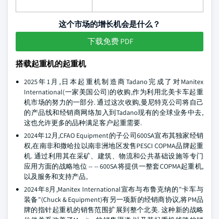
这个市场的增长机会是什么？
下载免费 PDF
搭载起重机的起重机
2025年1月,日本起重机制造商Tadano完成了对Manitex
International(一家美国公司)的收购,作为利用北美卡车起重
机市场的努力的一部分. 通过这次收购,曼尼特克公司将自己
的产品线和经销商网络加入到Tadano现有的全球业务中去,
这也允许更多的品种满足客户起重需要.
2024年12月,CFAO Equipment的子公司600SA宣布其独家经销
权,在南非和撒哈拉以南非洲地区发售PESCI COPMA品牌起重
机. 通过利用其在采矿、建筑、物流和公共基础设施等专门
应用方面的战略地位 -- -- 600SA将提供一整套COPMA起重机,
以及服务和支持产品。
2024年8月,Manitex International宣布与布鲁克纳的"卡车与
装备"(Chuck & Equipment)有另一项新的经销商协议,将PM品
牌的指针起重机的销售范围扩展到整个北美. 这种新的战略