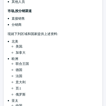
其他人员
市场,按分销渠道
直接销售
分销商
现就下列区域和国家提供上述资料:
北美
美国.
加拿大
欧洲
联合王国
德国
法国
意大利
页:1
俄罗斯
亚太
中国