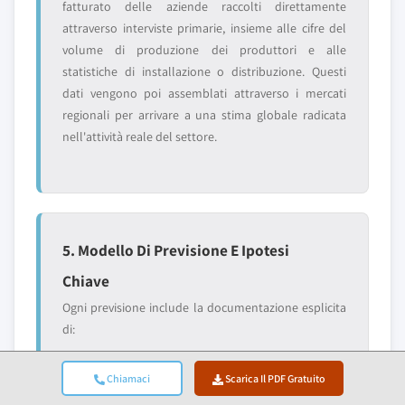
fatturato delle aziende raccolti direttamente
attraverso interviste primarie, insieme alle cifre del
volume di produzione dei produttori e alle
statistiche di installazione o distribuzione. Questi
dati vengono poi assemblati attraverso i mercati
regionali per arrivare a una stima globale radicata
nell'attività reale del settore.
5. Modello Di Previsione E Ipotesi
Chiave
Ogni previsione include la documentazione esplicita
di:
✓ Principali driver di
✓ Fattori frenanti e
Chiamaci
Scarica Il PDF Gratuito
crescita e il loro impatto
scenari di mitigazione
ipotizzato