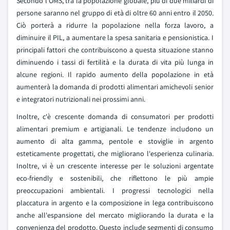
Secondo l'OMS, tra la popolazione globale, più di due miliardi di
persone saranno nel gruppo di età di oltre 60 anni entro il 2050.
Ciò porterà a ridurre la popolazione nella forza lavoro, a
diminuire il PIL, a aumentare la spesa sanitaria e pensionistica. I
principali fattori che contribuiscono a questa situazione stanno
diminuendo i tassi di fertilità e la durata di vita più lunga in
alcune regioni. Il rapido aumento della popolazione in età
aumenterà la domanda di prodotti alimentari amichevoli senior
e integratori nutrizionali nei prossimi anni.
Inoltre, c'è crescente domanda di consumatori per prodotti
alimentari premium e artigianali. Le tendenze includono un
aumento di alta gamma, pentole e stoviglie in argento
esteticamente progettati, che migliorano l'esperienza culinaria.
Inoltre, vi è un crescente interesse per le soluzioni argentate
eco-friendly e sostenibili, che riflettono le più ampie
preoccupazioni ambientali. I progressi tecnologici nella
placcatura in argento e la composizione in lega contribuiscono
anche all'espansione del mercato migliorando la durata e la
convenienza del prodotto. Questo include segmenti di consumo