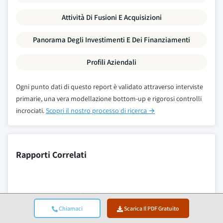
Attività Di Fusioni E Acquisizioni
Panorama Degli Investimenti E Dei Finanziamenti
Profili Aziendali
Ogni punto dati di questo report è validato attraverso interviste
primarie, una vera modellazione bottom-up e rigorosi controlli
incrociati.
Scopri il nostro processo di ricerca →
Rapporti Correlati
Latte Ricostituito, Mercato
Chiamaci
Scarica Il PDF Gratuito
Mercato dei gamberetti