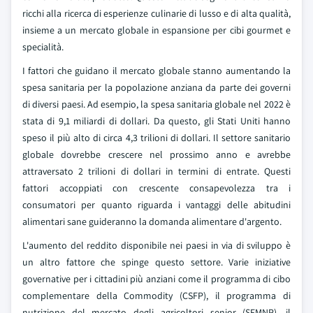
ricchi alla ricerca di esperienze culinarie di lusso e di alta qualità,
insieme a un mercato globale in espansione per cibi gourmet e
specialità.
I fattori che guidano il mercato globale stanno aumentando la
spesa sanitaria per la popolazione anziana da parte dei governi
di diversi paesi. Ad esempio, la spesa sanitaria globale nel 2022 è
stata di 9,1 miliardi di dollari. Da questo, gli Stati Uniti hanno
speso il più alto di circa 4,3 trilioni di dollari. Il settore sanitario
globale dovrebbe crescere nel prossimo anno e avrebbe
attraversato 2 trilioni di dollari in termini di entrate. Questi
fattori accoppiati con crescente consapevolezza tra i
consumatori per quanto riguarda i vantaggi delle abitudini
alimentari sane guideranno la domanda alimentare d'argento.
L'aumento del reddito disponibile nei paesi in via di sviluppo è
un altro fattore che spinge questo settore. Varie iniziative
governative per i cittadini più anziani come il programma di cibo
complementare della Commodity (CSFP), il programma di
nutrizione del mercato degli agricoltori senior (SFMNP), il