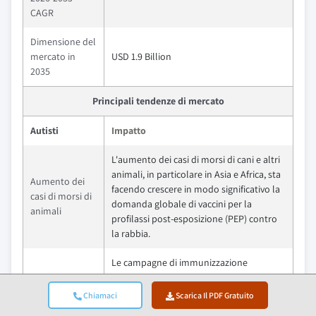
CAGR
Dimensione del
mercato in
USD 1.9 Billion
2035
Principali tendenze di mercato
Autisti
Impatto
L'aumento dei casi di morsi di cani e altri
animali, in particolare in Asia e Africa, sta
Aumento dei
facendo crescere in modo significativo la
casi di morsi di
domanda globale di vaccini per la
animali
profilassi post-esposizione (PEP) contro
la rabbia.
Le campagne di immunizzazione
nazionali, le iniziative di vaccinazione di
Programmi
massa dei cani e i programmi di
Chiamaci
Scarica Il PDF Gratuito
governativi di
sensibilizzazione pubblica sostenuti dai
eliminazione