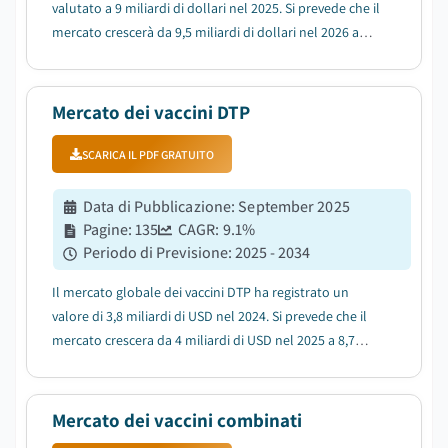
valutato a 9 miliardi di dollari nel 2025. Si prevede che il
mercato crescerà da 9,5 miliardi di dollari nel 2026 a
17,4 miliardi di dollari nel 2035, con una crescita annua
composta (CAGR) del 7%....
Mercato dei vaccini DTP
SCARICA IL PDF GRATUITO
Data di Pubblicazione
:
September 2025
Pagine
:
135
CAGR:
9.1
%
Periodo di Previsione
:
2025 - 2034
Il mercato globale dei vaccini DTP ha registrato un
valore di 3,8 miliardi di USD nel 2024. Si prevede che il
mercato crescera da 4 miliardi di USD nel 2025 a 8,7
miliardi di USD nel 2034, con un CAGR del 9,1% durante
il periodo di previsione, secondo l'ultimo rapporto
pubblicato da Global Market In...
Mercato dei vaccini combinati