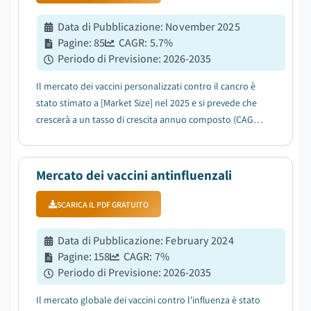
Data di Pubblicazione
:
November 2025
Pagine
:
85
CAGR:
5.7
%
Periodo di Previsione
:
2026-2035
Il mercato dei vaccini personalizzati contro il cancro è
stato stimato a [Market Size] nel 2025 e si prevede che
crescerà a un tasso di crescita annuo composto (CAGR)
di [CAGR] tra il 2026 e il 2035....
Mercato dei vaccini antinfluenzali
SCARICA IL PDF GRATUITO
Data di Pubblicazione
:
February 2024
Pagine
:
158
CAGR:
7
%
Periodo di Previsione
:
2026-2035
Il mercato globale dei vaccini contro l'influenza è stato