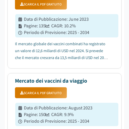
SCARICA IL PDF GRATUITO
Data di Pubblicazione
:
June 2023
Pagine
:
135
CAGR:
10.2
%
Periodo di Previsione
:
2025 - 2034
Il mercato globale dei vaccini combinati ha registrato
un valore di 12,6 miliardi di USD nel 2024. Si prevede
che il mercato crescera da 13,5 miliardi di USD nel 2025
a 32,3 miliardi di USD nel 2034, con un CAGR del 10,2%
dal 2025 al 2034, secondo l'ultimo rapporto pubblicato
da Global Market Insigh...
Mercato dei vaccini da viaggio
SCARICA IL PDF GRATUITO
Data di Pubblicazione
:
August 2023
Pagine
:
150
CAGR:
9.9
%
Periodo di Previsione
:
2025 - 2034