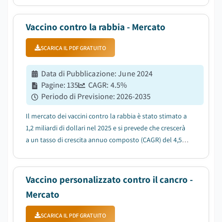
piattaforme per lo sviluppo rapido di vaccini....
Vaccino contro la rabbia - Mercato
SCARICA IL PDF GRATUITO
Data di Pubblicazione
:
June 2024
Pagine
:
135
CAGR:
4.5
%
Periodo di Previsione
:
2026-2035
Il mercato dei vaccini contro la rabbia è stato stimato a
1,2 miliardi di dollari nel 2025 e si prevede che crescerà
a un tasso di crescita annuo composto (CAGR) del 4,5%
tra il 2026 e il 2035, trainato dall'aumento dei casi di
morsi di animali....
Vaccino personalizzato contro il cancro -
Mercato
SCARICA IL PDF GRATUITO