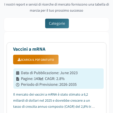
I nostri report e servizi di ricerche di mercato forniscono una tabella di
marcia per il tuo prossimo successo
Categorie
Vaccini a mRNA
SCARICA IL PDF GRATUITO
Data di Pubblicazione
:
June 2023
Pagine
:
140
CAGR:
2.8
%
Periodo di Previsione
:
2026-2035
Il mercato dei vaccini a mRNA è stato stimato a 6,2
miliardi di dollari nel 2025 e dovrebbe crescere a un
tasso di crescita annuo composto (CAGR) del 2,8% tra il
2026 e il 2035, a causa della crescente domanda di