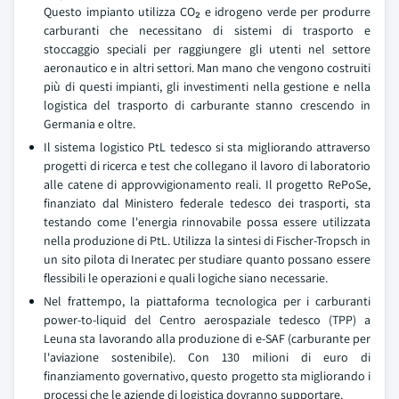
Questo impianto utilizza CO₂ e idrogeno verde per produrre
carburanti che necessitano di sistemi di trasporto e
stoccaggio speciali per raggiungere gli utenti nel settore
aeronautico e in altri settori. Man mano che vengono costruiti
più di questi impianti, gli investimenti nella gestione e nella
logistica del trasporto di carburante stanno crescendo in
Germania e oltre.
Il sistema logistico PtL tedesco si sta migliorando attraverso
progetti di ricerca e test che collegano il lavoro di laboratorio
alle catene di approvvigionamento reali. Il progetto RePoSe,
finanziato dal Ministero federale tedesco dei trasporti, sta
testando come l'energia rinnovabile possa essere utilizzata
nella produzione di PtL. Utilizza la sintesi di Fischer-Tropsch in
un sito pilota di Ineratec per studiare quanto possano essere
flessibili le operazioni e quali logiche siano necessarie.
Nel frattempo, la piattaforma tecnologica per i carburanti
power-to-liquid del Centro aerospaziale tedesco (TPP) a
Leuna sta lavorando alla produzione di e-SAF (carburante per
l'aviazione sostenibile). Con 130 milioni di euro di
finanziamento governativo, questo progetto sta migliorando i
processi che le aziende di logistica dovranno supportare.