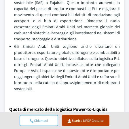
sostenibile (SAF) a Fujairah. Questo impianto aumenta la
capacità del paese di produrre combustibili PtL e migliora il
movimento di questi combustibili dai siti di produzione agli
aeroporti e ai hub di esportazione. Dimostra il ruolo
crescente degli Emirati Arabi Uniti nel mercato globale dei
carburanti sintetici e incoraggia gli investimenti nei sistemi di
trasporto, stoccaggio e distribuzione.
Gli Emirati Arabi Uniti vogliono anche diventare un
produttore e esportatore globale di idrogeno e combustibili a
base di idrogeno. Questo obiettivo influisce sulla logistica PtL
oltre gli Emirati Arabi Uniti, incluse le rotte che collegano
Europa e Asia. L'espansione di queste rotte è importante per
raggiungere gli obiettivi degli Emirati Arabi Uniti e rafforzare il
loro ruolo nella catena di approvvigionamento di carburanti
sostenibili.
Quota di mercato della logistica Power-to-Liquids
Le prime 7 aziende nel settore della logistica Power-to-Liquids
Chiamaci
Scarica Il PDF Gratuito
sono Air Liquide, BP, HIF Global, Infinium, Shell, Siemens Energy