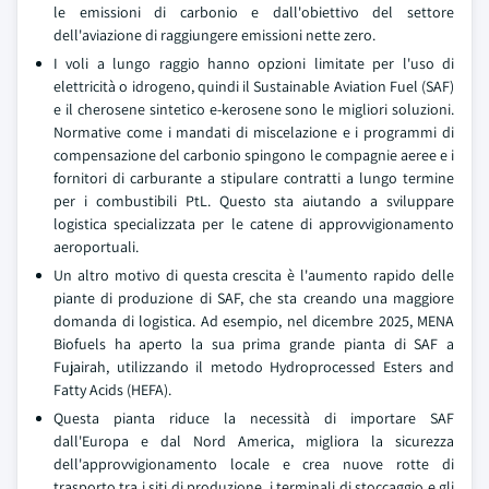
le emissioni di carbonio e dall'obiettivo del settore
dell'aviazione di raggiungere emissioni nette zero.
I voli a lungo raggio hanno opzioni limitate per l'uso di
elettricità o idrogeno, quindi il Sustainable Aviation Fuel (SAF)
e il cherosene sintetico e-kerosene sono le migliori soluzioni.
Normative come i mandati di miscelazione e i programmi di
compensazione del carbonio spingono le compagnie aeree e i
fornitori di carburante a stipulare contratti a lungo termine
per i combustibili PtL. Questo sta aiutando a sviluppare
logistica specializzata per le catene di approvvigionamento
aeroportuali.
Un altro motivo di questa crescita è l'aumento rapido delle
piante di produzione di SAF, che sta creando una maggiore
domanda di logistica. Ad esempio, nel dicembre 2025, MENA
Biofuels ha aperto la sua prima grande pianta di SAF a
Fujairah, utilizzando il metodo Hydroprocessed Esters and
Fatty Acids (HEFA).
Questa pianta riduce la necessità di importare SAF
dall'Europa e dal Nord America, migliora la sicurezza
dell'approvvigionamento locale e crea nuove rotte di
trasporto tra i siti di produzione, i terminali di stoccaggio e gli