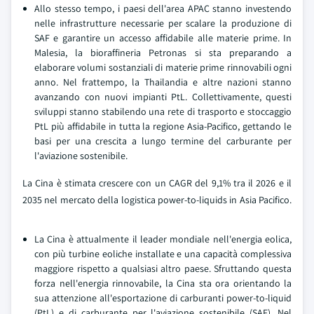
Allo stesso tempo, i paesi dell'area APAC stanno investendo
nelle infrastrutture necessarie per scalare la produzione di
SAF e garantire un accesso affidabile alle materie prime. In
Malesia, la bioraffineria Petronas si sta preparando a
elaborare volumi sostanziali di materie prime rinnovabili ogni
anno. Nel frattempo, la Thailandia e altre nazioni stanno
avanzando con nuovi impianti PtL. Collettivamente, questi
sviluppi stanno stabilendo una rete di trasporto e stoccaggio
PtL più affidabile in tutta la regione Asia-Pacifico, gettando le
basi per una crescita a lungo termine del carburante per
l'aviazione sostenibile.
La Cina è stimata crescere con un CAGR del 9,1% tra il 2026 e il
2035 nel mercato della logistica power-to-liquids in Asia Pacifico.
La Cina è attualmente il leader mondiale nell'energia eolica,
con più turbine eoliche installate e una capacità complessiva
maggiore rispetto a qualsiasi altro paese. Sfruttando questa
forza nell'energia rinnovabile, la Cina sta ora orientando la
sua attenzione all'esportazione di carburanti power-to-liquid
(PtL) e di carburante per l'aviazione sostenibile (SAF). Nel