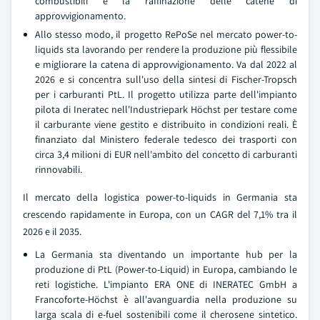
combustibili e la raffinazione delle catene di
approvvigionamento.
Allo stesso modo, il progetto RePoSe nel mercato power-to-
liquids sta lavorando per rendere la produzione più flessibile
e migliorare la catena di approvvigionamento. Va dal 2022 al
2026 e si concentra sull'uso della sintesi di Fischer-Tropsch
per i carburanti PtL. Il progetto utilizza parte dell'impianto
pilota di Ineratec nell'Industriepark Höchst per testare come
il carburante viene gestito e distribuito in condizioni reali. È
finanziato dal Ministero federale tedesco dei trasporti con
circa 3,4 milioni di EUR nell'ambito del concetto di carburanti
rinnovabili.
Il mercato della logistica power-to-liquids in Germania sta
crescendo rapidamente in Europa, con un CAGR del 7,1% tra il
2026 e il 2035.
La Germania sta diventando un importante hub per la
produzione di PtL (Power-to-Liquid) in Europa, cambiando le
reti logistiche. L'impianto ERA ONE di INERATEC GmbH a
Francoforte-Höchst è all'avanguardia nella produzione su
larga scala di e-fuel sostenibili come il cherosene sintetico.