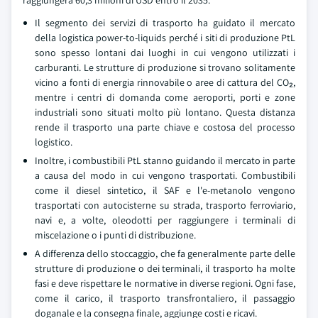
raggiungerà 60,3 milioni di USD entro il 2035.
Il segmento dei servizi di trasporto ha guidato il mercato
della logistica power-to-liquids perché i siti di produzione PtL
sono spesso lontani dai luoghi in cui vengono utilizzati i
carburanti. Le strutture di produzione si trovano solitamente
vicino a fonti di energia rinnovabile o aree di cattura del CO₂,
mentre i centri di domanda come aeroporti, porti e zone
industriali sono situati molto più lontano. Questa distanza
rende il trasporto una parte chiave e costosa del processo
logistico.
Inoltre, i combustibili PtL stanno guidando il mercato in parte
a causa del modo in cui vengono trasportati. Combustibili
come il diesel sintetico, il SAF e l'e-metanolo vengono
trasportati con autocisterne su strada, trasporto ferroviario,
navi e, a volte, oleodotti per raggiungere i terminali di
miscelazione o i punti di distribuzione.
A differenza dello stoccaggio, che fa generalmente parte delle
strutture di produzione o dei terminali, il trasporto ha molte
fasi e deve rispettare le normative in diverse regioni. Ogni fase,
come il carico, il trasporto transfrontaliero, il passaggio
doganale e la consegna finale, aggiunge costi e ricavi.