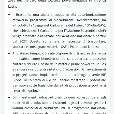
2035 nel mercato della logistica power-to-liquids in America
Latina.
Il Brasile ha una storia di supporto alla decarbonizzazione
attraverso programmi di biocarburanti. Recentemente, ha
introdotto la "Legge del Carburante del Futuro" (ProBioQAV),
che richiede che il Carburante per l'Aviazione Sostenibile (SAF)
venga prodotto e utilizzato nell'aviazione nazionale a partire
dal 2027. Questo aumenterà la necessità di trasportare,
stoccare e consegnare materiali SAF e PtL in tutto il paese.
Allo stesso tempo, il Brasile dispone di forti risorse di energia
rinnovabile, come idroelettrica, eolica e solare, che possono
aiutare a ridurre il costo delle materie prime power-to-liquids
e rendere i carburanti sintetici più accessibili. Gli investimenti
in progetti come l'impianto di metanolo a idrogeno verde HIF
Global nello stato di Rio de Janeiro mostrano il potenziale
per nuove rotte logistiche dai siti di produzione ai porti e ai
centri di distribuzione.
Gli investimenti infrastrutturali devono corrispondere agli
obiettivi di produzione e i sistemi logistici devono gestire i
volumi crescenti di carburanti PtL. Il programma nazionale
SAF mira a risolvere alcuni di questi problemi incoraggiando