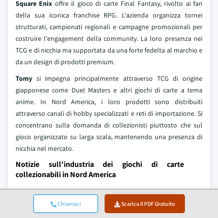
Square Enix
offre il gioco di carte Final Fantasy, rivolto ai fan
della sua iconica franchise RPG. L'azienda organizza tornei
strutturati, campionati regionali e campagne promozionali per
costruire l'engagement della community. La loro presenza nei
TCG e di nicchia ma supportata da una forte fedelta al marchio e
da un design di prodotti premium.
Tomy
si impegna principalmente attraverso TCG di origine
giapponese come Duel Masters e altri giochi di carte a tema
anime. In Nord America, i loro prodotti sono distribuiti
attraverso canali di hobby specializzati e reti di importazione. Si
concentrano sulla domanda di collezionisti piuttosto che sul
gioco organizzato su larga scala, mantenendo una presenza di
nicchia nel mercato.
Notizie sull'industria dei giochi di carte
collezionabili in Nord America
In gennaio 2026, Bushiroad ha annunciato il “Palworld Official
Card Game” con edizioni in inglese. I circuiti di gioco
Chiamaci
Scarica Il PDF Gratuito
organizzato inizieranno piu avanti nel 2026, portando a un