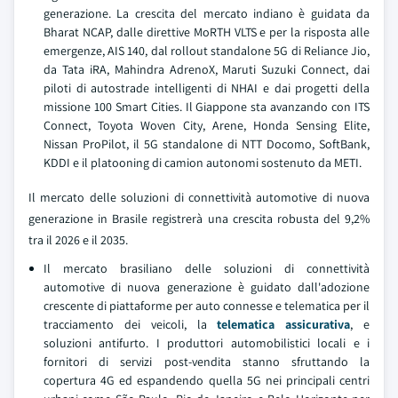
generazione. La crescita del mercato indiano è guidata da
Bharat NCAP, dalle direttive MoRTH VLTS e per la risposta alle
emergenze, AIS 140, dal rollout standalone 5G di Reliance Jio,
da Tata iRA, Mahindra AdrenoX, Maruti Suzuki Connect, dai
piloti di autostrade intelligenti di NHAI e dai progetti della
missione 100 Smart Cities. Il Giappone sta avanzando con ITS
Connect, Toyota Woven City, Arene, Honda Sensing Elite,
Nissan ProPilot, il 5G standalone di NTT Docomo, SoftBank,
KDDI e il platooning di camion autonomi sostenuto da METI.
Il mercato delle soluzioni di connettività automotive di nuova
generazione in Brasile registrerà una crescita robusta del 9,2%
tra il 2026 e il 2035.
Il mercato brasiliano delle soluzioni di connettività
automotive di nuova generazione è guidato dall'adozione
crescente di piattaforme per auto connesse e telematica per il
tracciamento dei veicoli, la
telematica assicurativa
, e
soluzioni antifurto. I produttori automobilistici locali e i
fornitori di servizi post-vendita stanno sfruttando la
copertura 4G ed espandendo quella 5G nei principali centri