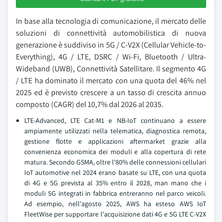
In base alla tecnologia di comunicazione, il mercato delle
soluzioni di connettività automobilistica di nuova
generazione è suddiviso in 5G / C-V2X (Cellular Vehicle-to-
Everything), 4G / LTE, DSRC / Wi-Fi, Bluetooth / Ultra-
Wideband (UWB), Connettività Satellitare. Il segmento 4G
/ LTE ha dominato il mercato con una quota del 46% nel
2025 ed è previsto crescere a un tasso di crescita annuo
composto (CAGR) del 10,7% dal 2026 al 2035.
LTE-Advanced, LTE Cat-M1 e NB-IoT continuano a essere
ampiamente utilizzati nella telematica, diagnostica remota,
gestione flotte e applicazioni aftermarket grazie alla
convenienza economica dei moduli e alla copertura di rete
matura. Secondo GSMA, oltre l'80% delle connessioni cellulari
IoT automotive nel 2024 erano basate su LTE, con una quota
di 4G e 5G prevista al 35% entro il 2028, man mano che i
moduli 5G integrati in fabbrica entreranno nel parco veicoli.
Ad esempio, nell'agosto 2025, AWS ha esteso AWS IoT
FleetWise per supportare l'acquisizione dati 4G e 5G LTE C-V2X