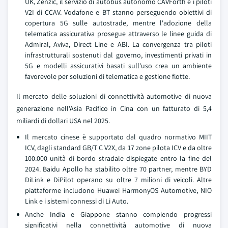
UK, Zenzic, il servizio di autobus autonomo CAVForth e i piloti
V2I di CCAV. Vodafone e BT stanno perseguendo obiettivi di
copertura 5G sulle autostrade, mentre l'adozione della
telematica assicurativa prosegue attraverso le linee guida di
Admiral, Aviva, Direct Line e ABI. La convergenza tra piloti
infrastrutturali sostenuti dal governo, investimenti privati in
5G e modelli assicurativi basati sull'uso crea un ambiente
favorevole per soluzioni di telematica e gestione flotte.
Il mercato delle soluzioni di connettività automotive di nuova
generazione nell'Asia Pacifico in Cina con un fatturato di 5,4
miliardi di dollari USA nel 2025.
Il mercato cinese è supportato dal quadro normativo MIIT
ICV, dagli standard GB/T C V2X, da 17 zone pilota ICV e da oltre
100.000 unità di bordo stradale dispiegate entro la fine del
2024. Baidu Apollo ha stabilito oltre 70 partner, mentre BYD
DiLink e DiPilot operano su oltre 7 milioni di veicoli. Altre
piattaforme includono Huawei HarmonyOS Automotive, NIO
Link e i sistemi connessi di Li Auto.
Anche India e Giappone stanno compiendo progressi
significativi nella connettività automotive di nuova