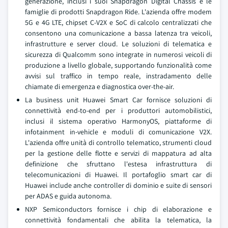
generazione, inclusi i suoi Snapdragon Digital Chassis e le
famiglie di prodotti Snapdragon Ride. L'azienda offre modem
5G e 4G LTE, chipset C-V2X e SoC di calcolo centralizzati che
consentono una comunicazione a bassa latenza tra veicoli,
infrastrutture e server cloud. Le soluzioni di telematica e
sicurezza di Qualcomm sono integrate in numerosi veicoli di
produzione a livello globale, supportando funzionalità come
avvisi sul traffico in tempo reale, instradamento delle
chiamate di emergenza e diagnostica over-the-air.
La business unit Huawei Smart Car fornisce soluzioni di
connettività end-to-end per i produttori automobilistici,
inclusi il sistema operativo HarmonyOS, piattaforme di
infotainment in-vehicle e moduli di comunicazione V2X.
L'azienda offre unità di controllo telematico, strumenti cloud
per la gestione delle flotte e servizi di mappatura ad alta
definizione che sfruttano l'estesa infrastruttura di
telecomunicazioni di Huawei. Il portafoglio smart car di
Huawei include anche controller di dominio e suite di sensori
per ADAS e guida autonoma.
NXP Semiconductors fornisce i chip di elaborazione e
connettività fondamentali che abilita la telematica, la