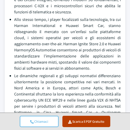
processori C-V2X e i microcontrollori sicuri che abilita le
funzioni di telematica e sicurezza.
Allo stesso tempo, i player focalizzati sulla tecnologia, tra cui
Harman International e Huawei Smart Car, stanno
ridisegnando il mercato con un'enfasi sulle piattaforme
cloud, i sistemi operativi per veicoli e gli ecosistemi di
aggiornamento over-the-air. Harman Ignite Store 2.0 e Huawei
HarmonyOS Automotive consentono ai produttori di veicoli di
standardizzare l'implementazione delle applicazioni in
ambienti hardware misti, spostando il valore dai componenti
fisici al software e ai servizi in abbonamento.
Le dinamiche regionali e gli sviluppi normativi differenziano
ulteriormente la posizione competitiva nei vari mercati. In
Nord America e in Europa, attori come Aptiv, Bosch e
Continental sfruttano la loro esperienza nella conformità alla
cybersecurity UN ECE WP.29 e nelle linee guida V2X di NHTSA
per servire i produttori di veicoli attenti alla sicurezza. Nel
frattempo, in Cina, Huawei Smart Car e Qualcomm
competono aggressivamente all'interno del quadro ICV del
Chiamaci
Scarica Il PDF Gratuito
MIIT, supportati da piattaforme nazionali come BYD DiLink e