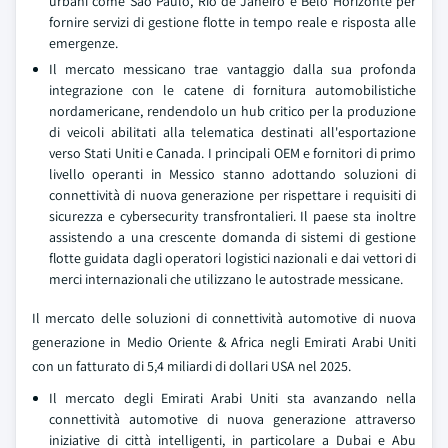
urbani come São Paulo, Rio de Janeiro e Belo Horizonte per
fornire servizi di gestione flotte in tempo reale e risposta alle
emergenze.
Il mercato messicano trae vantaggio dalla sua profonda
integrazione con le catene di fornitura automobilistiche
nordamericane, rendendolo un hub critico per la produzione
di veicoli abilitati alla telematica destinati all'esportazione
verso Stati Uniti e Canada. I principali OEM e fornitori di primo
livello operanti in Messico stanno adottando soluzioni di
connettività di nuova generazione per rispettare i requisiti di
sicurezza e cybersecurity transfrontalieri. Il paese sta inoltre
assistendo a una crescente domanda di sistemi di gestione
flotte guidata dagli operatori logistici nazionali e dai vettori di
merci internazionali che utilizzano le autostrade messicane.
Il mercato delle soluzioni di connettività automotive di nuova
generazione in Medio Oriente & Africa negli Emirati Arabi Uniti
con un fatturato di 5,4 miliardi di dollari USA nel 2025.
Il mercato degli Emirati Arabi Uniti sta avanzando nella
connettività automotive di nuova generazione attraverso
iniziative di città intelligenti, in particolare a Dubai e Abu