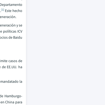
l Departamento
[1]
.
Este hecho
generación.
eneración y se
e políticas ICV
socios de Baidu
dmite casos de
e de EE.UU. ha
a mandatado la
l de Hamburgo-
 en China para