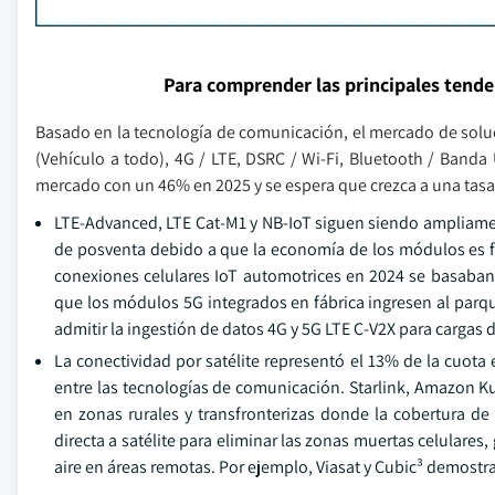
Para comprender las principales tend
Basado en la tecnología de comunicación, el mercado de solu
(Vehículo a todo), 4G / LTE, DSRC / Wi-Fi, Bluetooth / Banda
mercado con un 46% en 2025 y se espera que crezca a una tasa
LTE-Advanced, LTE Cat-M1 y NB-IoT siguen siendo ampliament
de posventa debido a que la economía de los módulos es f
conexiones celulares IoT automotrices en 2024 se basaban
que los módulos 5G integrados en fábrica ingresen al parq
admitir la ingestión de datos 4G y 5G LTE C-V2X para cargas d
La conectividad por satélite representó el 13% de la cuota
entre las tecnologías de comunicación. Starlink, Amazon K
en zonas rurales y transfronterizas donde la cobertura de
directa a satélite para eliminar las zonas muertas celulares
aire en áreas remotas. Por ejemplo, Viasat y Cubic³ demost