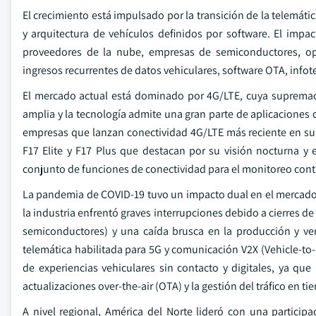
El crecimiento está impulsado por la transición de la telemát
y arquitectura de vehículos definidos por software. El imp
proveedores de la nube, empresas de semiconductores, op
ingresos recurrentes de datos vehiculares, software OTA, infot
El mercado actual está dominado por 4G/LTE, cuya supremací
amplia y la tecnología admite una gran parte de aplicaciones 
empresas que lanzan conectividad 4G/LTE más reciente en su 
F17 Elite y F17 Plus que destacan por su visión nocturna y
conjunto de funciones de conectividad para el monitoreo cont
La pandemia de COVID-19 tuvo un impacto dual en el mercado 
la industria enfrentó graves interrupciones debido a cierres d
semiconductores) y una caída brusca en la producción y ve
telemática habilitada para 5G y comunicación V2X (Vehicle-to
de experiencias vehiculares sin contacto y digitales, ya que
actualizaciones over-the-air (OTA) y la gestión del tráfico en ti
A nivel regional, América del Norte lideró con una particip