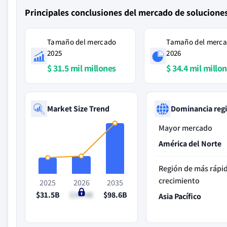
Principales conclusiones del mercado de solucione
Tamaño del mercado
Tamaño del merc
2025
2026
$ 31.5 mil millones
$ 34.4 mil millo
Market Size Trend
Dominancia reg
Mayor mercado
América del Norte
Región de más rápi
crecimiento
2025
2026
2035
$31.5B
$34.4B
$98.6B
Asia Pacífico