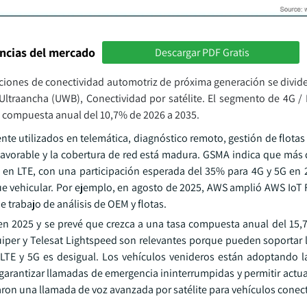
encias del mercado
Descargar PDF Gratis
ciones de conectividad automotriz de próxima generación se divide
 Ultraancha (UWB), Conectividad por satélite. El segmento de 4G /
 compuesta anual del 10,7% de 2026 a 2035.
e utilizados en telemática, diagnóstico remoto, gestión de flotas 
avorable y la cobertura de red está madura. GSMA indica que más 
 en LTE, con una participación esperada del 35% para 4G y 5G en
ue vehicular. Por ejemplo, en agosto de 2025, AWS amplió AWS IoT 
e trabajo de análisis de OEM y flotas.
 en 2025 y se prevé que crezca a una tasa compuesta anual del 15,7
uiper y Telesat Lightspeed son relevantes porque pueden soportar 
 LTE y 5G es desigual. Los vehículos venideros están adoptando l
, garantizar llamadas de emergencia ininterrumpidas y permitir actu
raron una llamada de voz avanzada por satélite para vehículos conec