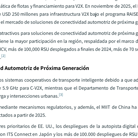
ática de flotas y financiamiento para V2X. En noviembre de 2025, e
 USD 250 millones para infraestructura V2X bajo el programa RAISE
n el mercado de soluciones de conectividad automotriz de próxima 
tractivos para soluciones de conectividad automotriz de próxima g
ene la mayor participación en la región, respaldada por el marco d
 ICV, más de 100,000 RSU desplegados a finales de 2024, más de 70 
[2]
.
ad Automotriz de Próxima Generación
os sistemas cooperativos de transporte inteligente debido a que a
de 5.9 GHz para C-V2X, mientras que el Departamento de Transport
[3]
rga y intersecciones urbanas.
S mediante mecanismos regulatorios, y además, el MIIT de China h
tados a partir de 2025.
es prioritarios de EE. UU., los despliegues de la autopista digita
 con ITS Connect en Japón y los más de 100.000 despliegues de RSU