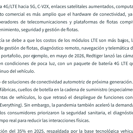
ica 4G/LTE hacia 5G, C-V2X, enlaces satelitales aumentados, comput
acto comercial es más amplio que el hardware de conectividad, y
eradores de telecomunicaciones y plataformas de flotas compi
enimiento, seguridad y gestión de flotas.
a se debe a que los costos de los módulos LTE son más bajos, l
de gestión de flotas, diagnóstico remoto, navegación y telemática 
portafolio, por ejemplo, en mayo de 2026, Redtiger lanzó las cáma
 en condiciones de poca luz, con un paquete de batería 4G LTE 
inuo del vehículo.
de soluciones de conectividad automotriz de próxima generación. 
e fábricas, cuellos de botella en la cadena de suministro (especialm
ntas de vehículos, lo que retrasó el despliegue de funciones c
-Everything). Sin embargo, la pandemia también aceleró la demanda
 los consumidores priorizaron la seguridad sanitaria, el diagnósti
empo real para reducir las interacciones físicas.
ación del 35% en 2025, respaldada por la base tecnológica vehicu