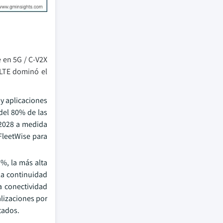
 en 5G / C-V2X
 LTE dominó el
y aplicaciones
del 80% de las
 2028 a medida
FleetWise para
%, la más alta
la continuidad
a conectividad
alizaciones por
tados.