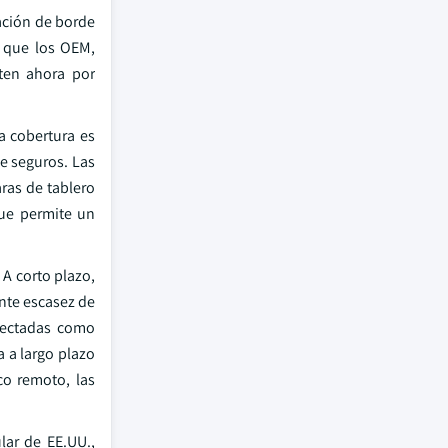
ación de borde
a que los OEM,
ten ahora por
a cobertura es
de seguros. Las
ras de tablero
que permite un
A corto plazo,
ente escasez de
onectadas como
 a largo plazo
co remoto, las
lar de EE.UU.,