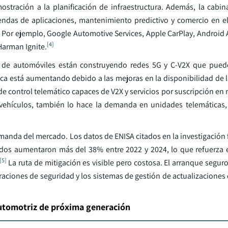
tración a la planificación de infraestructura. Además, la cabina
endas de aplicaciones, mantenimiento predictivo y comercio en el
. Por ejemplo, Google Automotive Services, Apple CarPlay, Android
[4]
Harman Ignite.
s de automóviles están construyendo redes 5G y C-V2X que puede
ica está aumentando debido a las mejoras en la disponibilidad de l
e control telemático capaces de V2X y servicios por suscripción en
ehículos, también lo hace la demanda en unidades telemáticas,
anda del mercado. Los datos de ENISA citados en la investigación 
tados aumentaron más del 38% entre 2022 y 2024, lo que refuerza e
[5]
La ruta de mitigación es visible pero costosa. El arranque seguro
peraciones de seguridad y los sistemas de gestión de actualizaciones
automotriz de próxima generación