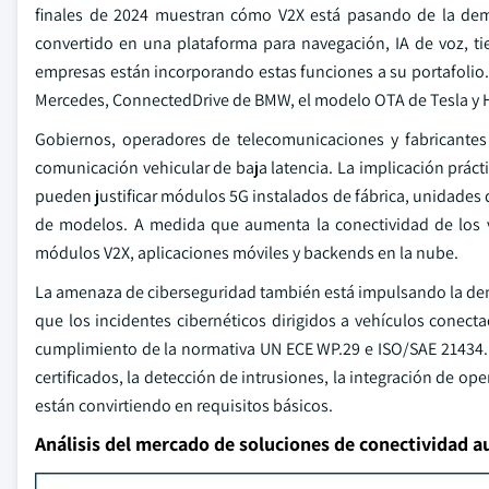
finales de 2024 muestran cómo V2X está pasando de la demos
convertido en una plataforma para navegación, IA de voz, ti
empresas están incorporando estas funciones a su portafolio
Mercedes, ConnectedDrive de BMW, el modelo OTA de Tesla y 
Gobiernos, operadores de telecomunicaciones y fabricante
comunicación vehicular de baja latencia. La implicación práct
pueden justificar módulos 5G instalados de fábrica, unidades d
de modelos. A medida que aumenta la conectividad de los v
módulos V2X, aplicaciones móviles y backends en la nube.
La amenaza de ciberseguridad también está impulsando la dem
que los incidentes cibernéticos dirigidos a vehículos conec
cumplimiento de la normativa UN ECE WP.29 e ISO/SAE 21434.
certificados, la detección de intrusiones, la integración de o
están convirtiendo en requisitos básicos.
Análisis del mercado de soluciones de conectividad 