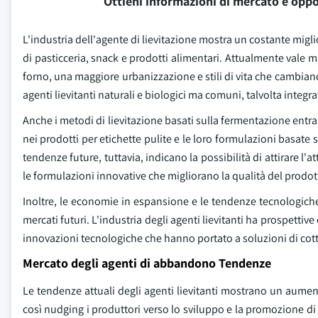
Ottieni informazioni di mercato e oppo
L'industria dell'agente di lievitazione mostra un costante m
di pasticceria, snack e prodotti alimentari. Attualmente vale m
forno, una maggiore urbanizzazione e stili di vita che cambian
agenti lievitanti naturali e biologici ma comuni, talvolta integr
Anche i metodi di lievitazione basati sulla fermentazione entr
nei prodotti per etichette pulite e le loro formulazioni basat
tendenze future, tuttavia, indicano la possibilità di attirare l'a
le formulazioni innovative che migliorano la qualità del prodo
Inoltre, le economie in espansione e le tendenze tecnologich
mercati futuri. L'industria degli agenti lievitanti ha prospett
innovazioni tecnologiche che hanno portato a soluzioni di cott
Mercato degli agenti di abbandono Tendenze
Le tendenze attuali degli agenti lievitanti mostrano un aumento
così nudging i produttori verso lo sviluppo e la promozione di a