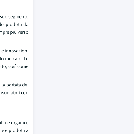
l suo segmento
dei prodotti da
empre più verso
 Le innovazioni
sto mercato. Le
evito, così come
la portata dei
consumatori con
iti e organici,
re e prodotti a