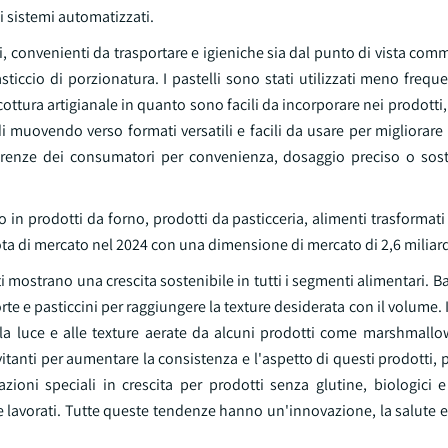
 sistemi automatizzati.
convenienti da trasportare e igieniche sia dal punto di vista comm
ticcio di porzionatura. I pastelli sono stati utilizzati meno freq
 cottura artigianale in quanto sono facili da incorporare nei prodotti
di muovendo verso formati versatili e facili da usare per migliorare l
eferenze dei consumatori per convenienza, dosaggio preciso o soste
o in prodotti da forno, prodotti da pasticceria, alimenti trasformati
ota di mercato nel 2024 con una dimensione di mercato di 2,6 miliardi
ti mostrano una crescita sostenibile in tutti i segmenti alimentari. B
e e pasticcini per raggiungere la texture desiderata con il volume. I
alla luce e alle texture aerate da alcuni prodotti come marshmallo
vitanti per aumentare la consistenza e l'aspetto di questi prodotti,
oni speciali in crescita per prodotti senza glutine, biologici e 
 lavorati. Tutte queste tendenze hanno un'innovazione, la salute e