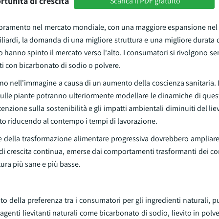
rtunità di crescita
Scarica il PDF gratuito
iglioramento nel mercato mondiale, con una maggiore espansione ne
iliardi, la domanda di una migliore struttura e una migliore durata 
o hanno spinto il mercato verso l'alto. I consumatori si rivolgono s
ati con bicarbonato di sodio o polvere.
ano nell'immagine a causa di un aumento della coscienza sanitaria.
e sulle piante potranno ulteriormente modellare le dinamiche di que
ttenzione sulla sostenibilità e gli impatti ambientali diminuiti del li
tto riducendo al contempo i tempi di lavorazione.
e della trasformazione alimentare progressiva dovrebbero ampliare 
ive di crescita continua, emerse dai comportamenti trasformanti dei 
ura più sane e più basse.
 della preferenza tra i consumatori per gli ingredienti naturali, pul
genti lievitanti naturali come bicarbonato di sodio, lievito in polve