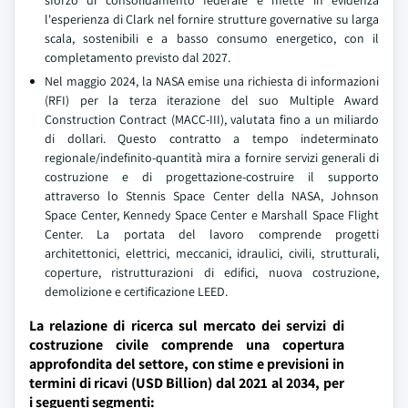
sforzo di consolidamento federale e mette in evidenza
l'esperienza di Clark nel fornire strutture governative su larga
scala, sostenibili e a basso consumo energetico, con il
completamento previsto dal 2027.
Nel maggio 2024, la NASA emise una richiesta di informazioni
(RFI) per la terza iterazione del suo Multiple Award
Construction Contract (MACC-III), valutata fino a un miliardo
di dollari. Questo contratto a tempo indeterminato
regionale/indefinito-quantità mira a fornire servizi generali di
costruzione e di progettazione-costruire il supporto
attraverso lo Stennis Space Center della NASA, Johnson
Space Center, Kennedy Space Center e Marshall Space Flight
Center. La portata del lavoro comprende progetti
architettonici, elettrici, meccanici, idraulici, civili, strutturali,
coperture, ristrutturazioni di edifici, nuova costruzione,
demolizione e certificazione LEED.
La relazione di ricerca sul mercato dei servizi di
costruzione civile comprende una copertura
approfondita del settore, con stime e previsioni in
termini di ricavi (USD Billion) dal 2021 al 2034, per
i seguenti segmenti: