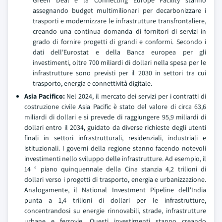
Green Deal e la Connecting Europe Facility stanno
assegnando budget multimilionari per decarbonizzare i
trasporti e modernizzare le infrastrutture transfrontaliere,
creando una continua domanda di fornitori di servizi in
grado di fornire progetti di grandi e conformi. Secondo i
dati dell'Eurostat e della Banca europea per gli
investimenti, oltre 700 miliardi di dollari nella spesa per le
infrastrutture sono previsti per il 2030 in settori tra cui
trasporto, energia e connettività digitale.
Asia Pacifico:
Nel 2024, il mercato dei servizi per i contratti di
costruzione civile Asia Pacific è stato del valore di circa 63,6
miliardi di dollari e si prevede di raggiungere 95,9 miliardi di
dollari entro il 2034, guidato da diverse richieste degli utenti
finali in settori infrastrutturali, residenziali, industriali e
istituzionali. I governi della regione stanno facendo notevoli
investimenti nello sviluppo delle infrastrutture. Ad esempio, il
14 ° piano quinquennale della Cina stanzia 4,2 trilioni di
dollari verso i progetti di trasporto, energia e urbanizzazione.
Analogamente, il National Investment Pipeline dell'India
punta a 1,4 trilioni di dollari per le infrastrutture,
concentrandosi su energie rinnovabili, strade, infrastrutture
urbane e ferrovie. Questi investimenti stanno creando