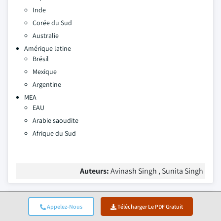
Inde
Corée du Sud
Australie
Amérique latine
Brésil
Mexique
Argentine
MEA
EAU
Arabie saoudite
Afrique du Sud
Auteurs:
Avinash Singh , Sunita Singh
Questions fréquemment posées(FAQ):
Appelez-Nous
Télécharger Le PDF Gratuit