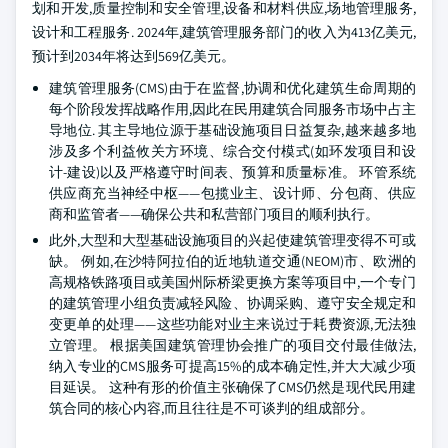
划和开发,质量控制和安全管理,设备和材料供应,场地管理服务,
设计和工程服务. 2024年,建筑管理服务部门的收入为413亿美元,
预计到2034年将达到569亿美元。
建筑管理服务(CMS)由于在监督,协调和优化建筑生命周期的
每个阶段发挥战略作用,因此在民用建筑合同服务市场中占主
导地位. 其主导地位源于基础设施项目日益复杂,越来越多地
涉及多个利益攸关方环境、综合交付模式(如环发项目和设
计-建设)以及严格遵守时间表、预算和质量标准。 环管系统
供应商充当神经中枢——包揽业主、设计师、分包商、供应
商和监管者——确保公共和私营部门项目的顺利执行。
此外,大型和大型基础设施项目的兴起使建筑管理变得不可或
缺。 例如,在沙特阿拉伯的近地轨道交通(NEOM)市、欧洲的
高规格铁路项目或美国州际桥梁更换方案等项目中,一个专门
的建筑管理小组负责减轻风险、协调采购、遵守安全规定和
变更单的处理——这些功能对业主来说过于耗费资源,无法独
立管理。 根据美国建筑管理协会推广的项目交付最佳做法,
纳入专业的CMS服务可提高15%的成本确定性,并大大减少项
目延误。 这种有形的价值主张确保了CMS仍然是现代民用建
筑合同的核心内容,而且往往是不可谈判的组成部分。