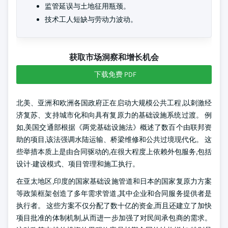
监管延误与土地征用瓶颈。
技术工人短缺与劳动力波动。
获取市场洞察和增长机会
下载免费 PDF
北美、亚洲和欧洲各国政府正在启动大规模公共工程,以刺激经
济复苏、支持城市化和向具有复原力的基础设施系统过渡。 例
如,美国交通部根据《两党基础设施法》概述了数百个由联邦资
助的项目,该法强调水陆运输、桥梁维修和公共过境现代化。 这
些举措本质上是由合同驱动的,在很大程度上依赖外包服务,包括
设计-建设模式、项目管理和施工执行。
在亚太地区,印度的国家基础设施管道和日本的国家复原力方案
等政策框架创造了多年需求管道,其中企业和合同服务提供者是
执行者。 这些方案不仅分配了数十亿的资金,而且还建立了加快
项目批准的体制机制,从而进一步加强了对民间承包商的需求。