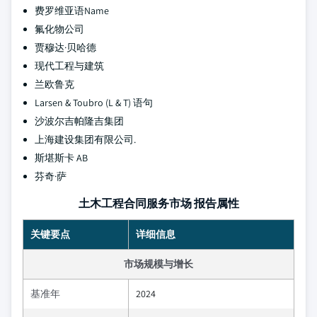
费罗维亚语Name
氟化物公司
贾穆达·贝哈德
现代工程与建筑
兰欧鲁克
Larsen & Toubro (L & T) 语句
沙波尔吉帕隆吉集团
上海建设集团有限公司.
斯堪斯卡 AB
芬奇·萨
土木工程合同服务市场 报告属性
关键要点
详细信息
市场规模与增长
基准年
2024