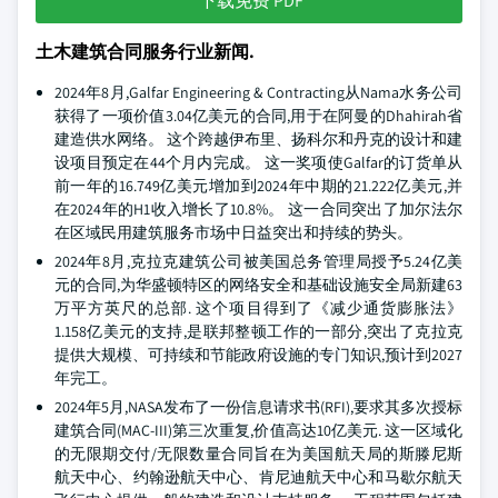
下载免费 PDF
土木建筑合同服务行业新闻.
2024年8月,Galfar Engineering & Contracting从Nama水务公司
获得了一项价值3.04亿美元的合同,用于在阿曼的Dhahirah省
建造供水网络。 这个跨越伊布里、扬科尔和丹克的设计和建
设项目预定在44个月内完成。 这一奖项使Galfar的订货单从
前一年的16.749亿美元增加到2024年中期的21.222亿美元,并
在2024年的H1收入增长了10.8%。 这一合同突出了加尔法尔
在区域民用建筑服务市场中日益突出和持续的势头。
2024年8月,克拉克建筑公司被美国总务管理局授予5.24亿美
元的合同,为华盛顿特区的网络安全和基础设施安全局新建63
万平方英尺的总部. 这个项目得到了《减少通货膨胀法》
1.158亿美元的支持,是联邦整顿工作的一部分,突出了克拉克
提供大规模、可持续和节能政府设施的专门知识,预计到2027
年完工。
2024年5月,NASA发布了一份信息请求书(RFI),要求其多次授标
建筑合同(MAC-III)第三次重复,价值高达10亿美元. 这一区域化
的无限期交付/无限数量合同旨在为美国航天局的斯滕尼斯
航天中心、约翰逊航天中心、肯尼迪航天中心和马歇尔航天