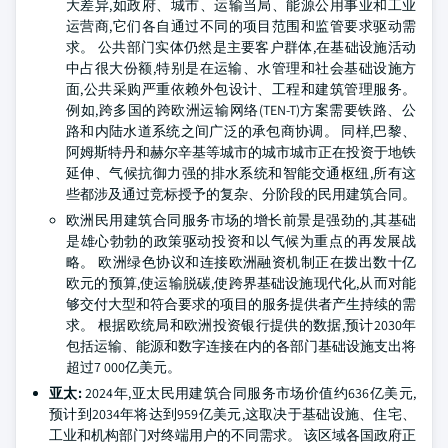
大差异,如政府、城市、运输当局、能源公用事业和工业
运营商,它们各自通过不同的项目范围和监管要求驱动需
求。 公共部门实体仍然是主要客户群体,在基础设施活动
中占很大份额,特别是在运输、水管理和社会基础设施方
面,公共采购严重依赖外包设计、工程和建筑管理服务。
例如,跨多国的跨欧洲运输网络(TEN-T)方案需要铁路、公
路和内陆水道系统之间广泛的承包商协调。 同样,巴黎、
阿姆斯特丹和赫尔辛基等城市的城市城市正在投资于地铁
延伸、气候抗御力强的排水系统和智能交通枢纽,所有这
些都涉及通过竞标授予的复杂、分阶段的民用建筑合同。
欧洲民用建筑合同服务市场的增长前景是强劲的,其基础
是雄心勃勃的政策驱动投资和以气候为重点的再发展战
略。 欧洲绿色协议和连接欧洲融资机制正在拨出数十亿
欧元的预算,使运输脱碳,使跨界基础设施现代化,从而对能
够交付大型和符合要求的项目的服务提供者产生持续的需
求。 根据欧统局和欧洲投资银行提供的数据,预计2030年
包括运输、能源和数字连接在内的各部门基础设施支出将
超过7 000亿美元。
亚太:
2024年,亚太民用建筑合同服务市场价值约636亿美元,
预计到2034年将达到959亿美元,这取决于基础设施、住宅、
工业和机构部门对终端用户的不同需求。 该区域各国政府正