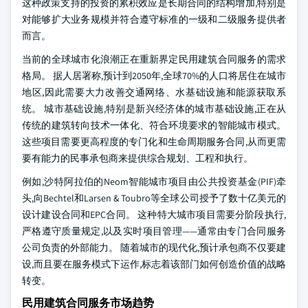
这种政策支持的投资的累积效应是长期合同的结构增加,特别是
对能够扩大业务规模并符合遵守标准的一级和二级服务提供者
而言。
当前的全球城市化浪潮正在重新界定民用建筑合同服务的需求
格局。 据人居署称,预计到2050年,全球70%的人口将居住在城市
地区,因此需要大力改善交通网络、水基础设施和能源获取系
统。 城市基础设施,特别是新兴经济体的城市基础设施,正在从
传统的建筑转向技术一体化、符合环境要求的智能城市模式。
这些项目需要更高程度的专门化和生命周期服务合同,从而更需
要有能力的民事承包商来提供综合规划、工程和执行。
例如,沙特阿拉伯的Neom智能城市项目由公共投资基金(PIF)牵
头,向Bechtel和Larsen & Toubro等全球公司授予了数十亿美元的
设计建设合同和EPC合同。 这种特大城市项目需要分阶段执行,
严格遵守质量规定,以及实时项目管理——通常由专门合同服务
公司负责的外部能力。 随着城市的现代化,预计承包商不仅要建
设,而且要在服务模式下运作,标志着该部门如何创造价值的战略
转变。
民用建筑合同服务市场趋势