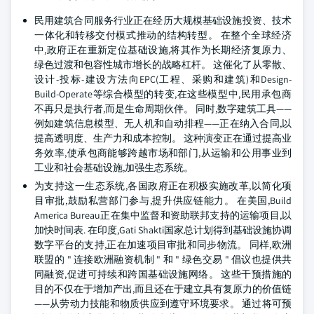
民用建筑合同服务行业正在经历大规模基础设施投资、技术
一体化和转移交付模式推动的结构转型。 在整个全球经济
中,政府正在重新定位基础设施,将其作为长期经济复原力、
绿色过渡和包容性城市增长的战略杠杆。 这催化了从零散、
设计-投标-建设方法向EPC(工程、采购和建筑)和Design-
Build-Operate等综合模型的转变,在这些模型中,民用承包商
不再只是执行者,而是生命周期伙伴。 同时,数字建筑工具——
例如建筑信息模型、无人机和自动排程——正在纳入合同,以
提高透明度、生产力和成本控制。 这种演变正在通过提高业
务效率,使承包商能够跨越市场和部门,从运输和公用事业到
工业和社会基础设施,加强生态系统。
为支持这一生态系统,各国政府正在积极实施改革,以简化项
目审批,鼓励私营部门参与,提升供应链能力。 在美国,Build
America Bureau正在集中监督和资助联邦支持的运输项目,以
加快时间表. 在印度,Gati Shakti国家总计划得到基础设施协调
数字平台的支持,正在加速项目审批和同步物流。 同样,欧洲
联盟的 " 连接欧洲融资机制 " 和 " 绿色交易 " 倡议也提供共
同融资,促进可持续和跨国基础设施网络。 这些干预措施的
目的不仅在于增加产出,而且还在于建立具有复原力的价值链
——从劳动力技能和物质供应到遵守环境要求。 通过将可预