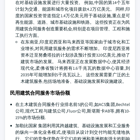
在对基础设施发展进行大量投资。 例如,中国的第14个五年
计划为交通、能源和城市化项目拨款4.2万亿美元。 同样,印
度的国家投资管道指定1.4万亿美元用于基础设施,重点是可
再生能源、道路、城市基础设施和铁路。 这些投资正在为民
用建筑合同服务创造重要机会,特别是在项目管理、工程和施
工执行方面。
在东南亚,印度尼西亚和马来西亚等国家由于城市化和工
业增长,对民用建筑服务的需求不断增加。 印度尼西亚将
资本迁至努桑塔拉的计划涉及预计投资320亿美元,推动了
建筑市场的发展。 马来西亚正在发展数据中心,使其经济
现代化,柔佛省预计将拥有1.6千兆瓦的数据中心容量,到
2035年可能增加到5千兆瓦以上。 这些发展需要广泛的土
木建筑服务,包括场地准备、基础设施发展和设施建设。
民用建筑合同服务市场份额
在土木建筑合同服务行业排名前5的公司,如ACS集团,Bechtel
公司,现代工程与建筑公司,Fluor公司,斯堪斯卡AB等,拥有10-
15%的市场份额.
加勒比国家 集团利用其跨越建筑、基础设施发展和工业服务
的纵向一体化业务模式,使项目从设计到交付均能无缝地执
行。 它们的竞争优势在于它们在欧洲和美洲都有强大的影响