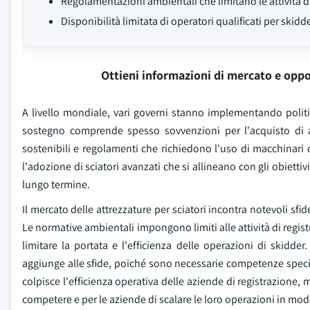
Regolamentazioni ambientali che limitano le attività 
Disponibilità limitata di operatori qualificati per skidd
Ottieni informazioni di mercato e oppo
A livello mondiale, vari governi stanno implementando politi
sostegno comprende spesso sovvenzioni per l'acquisto di at
sostenibili e regolamenti che richiedono l'uso di macchinari
l'adozione di sciatori avanzati che si allineano con gli obiettiv
lungo termine.
Il mercato delle attrezzature per sciatori incontra notevoli sfi
Le normative ambientali impongono limiti alle attività di regis
limitare la portata e l'efficienza delle operazioni di skidder. 
aggiunge alle sfide, poiché sono necessarie competenze speci
colpisce l'efficienza operativa delle aziende di registrazione, 
competere e per le aziende di scalare le loro operazioni in mod