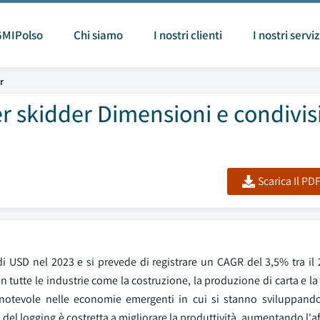
GMIPolso
Chi siamo
I nostri clienti
I nostri serviz
r
er skidder Dimensioni e condivi
Scarica Il PD
 di USD nel 2023 e si prevede di registrare un CAGR del 3,5% tra il 
in tutte le industrie come la costruzione, la produzione di carta e l
notevole nelle economie emergenti in cui si stanno sviluppand
 del logging è costretta a migliorare la produttività, aumentando l'aff