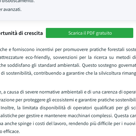
di disboscamento.
er avanzati.
rtunità di crescita
Scarica il PDF gratuito
che e forniscono incentivi per promuovere pratiche forestali soste
trezzature eco-friendly, sovvenzioni per la ricerca su metodi di
 che soddisfano gli standard ambientali. Questo sostegno governat
i di sostenibilità, contribuendo a garantire che la silvicoltura rimang
de, a causa di severe normative ambientali e di una carenza di operato
trazione per proteggere gli ecosistemi e garantire pratiche sostenibi
Inoltre, la limitata disponibilità di operatori qualificati per gli sc
alistiche per gestire e mantenere macchinari complessi. Questa ca
ma anche spinge i costi del lavoro, rendendo più difficile per i nuovi
o efficace.