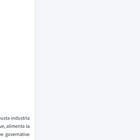
busta industria
ve, alimenta la
ive governative