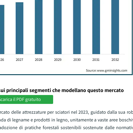
sui principali segmenti che modellano questo mercato
carica il PDF gratuito
ato delle attrezzature per sciatori nel 2023, guidato dalla sua ro
anda di legname e prodotti in legno, unitamente a vaste aree boschi
l'adozione di pratiche forestali sostenibili sostenute dalle normat