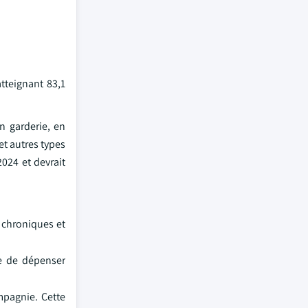
tteignant 83,1
n garderie, en
t autres types
2024 et devrait
 chroniques et
le de dépenser
mpagnie. Cette