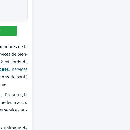
t
 membres de la
rvices de bien-
2 milliards de
ques
,
services
tions de santé
nie.
. En outre, la
tuelles a accru
s services aux
des animaux de