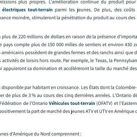
issions plus propres. L'amélioration continue du produit pour
 électriques tout-terrain
parmi les jeunes. De plus, des coûts 
nance moindre, stimuleront la pénétration du produit au cours des 
à plus de 220 millions de dollars en raison de la présence d'import
 Le pays compte plus de 150 000 milles de sentiers et environ 430 
tats américains possèdent de grandes fermes et des ranchs ainsi qu
ctivités de loisirs hors route. Par exemple, le Texas, la Pennsylvani
ui appuieront sa domination et accéléreront la taille du marché de
disponible par habitant en croissance. Les États dont la Colombie-
r de plus de 3 % au cours des cinq dernières années. L'Ontario dé
Fédération de l'Ontario
Véhicules tout-terrain
(OFATV) et l'Eastern
r positivement la part de marché des jeunes ATV et UTV en Amérique 
jeunes d'Amérique du Nord comprennent :