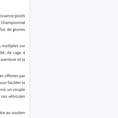
uissance/poids
e Championnat
lus de jeunes
 multiples sur
ité, de cage à
'aventure et la
es offertes par
ur faciliter la
ance, un couple
r ces véhicules
âce au soutien