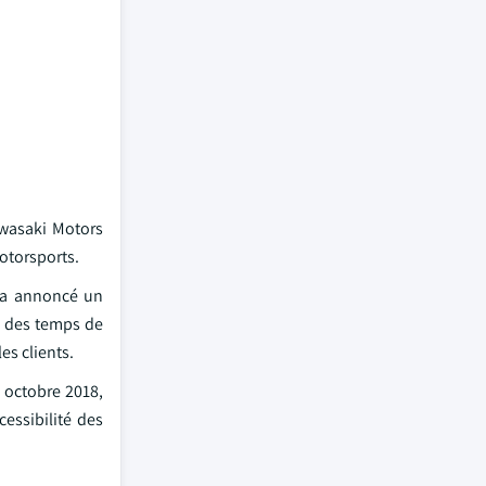
awasaki Motors
otorsports.
P a annoncé un
on des temps de
es clients.
n octobre 2018,
cessibilité des