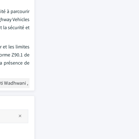
té à parcourir
ighway Vehicles
la sécurité et
 et les limites
norme Z90.1 de
 la présence de
ti Wadhwani ,