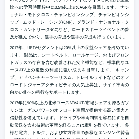
比への学習時間枠中に3.5%以上のCAGRを目撃します。 ナシ
ョナル・モトクロス・チャンピオンシップ、チャンピオンシ
ップ・ムッド・レーシング(CMR)、グランド・ナショナル・ク
ロス・カントリー(GNCC)など、ロードスポーツイベントの普
及が進んでおり、選手の育成や選手の育成も行っています。
2017年、UPTVセグメントは20%以上の収益シェアを占めてい
ます。 製品は、シートベルト、ロールケージ、およびフロン
トガラスの存在を含む改善された安全機能など、標準的なユ
ースATV上の複数の利点に強い成長を目撃します。 キャン
プ、アドベンチャーツーリズム、トレイルライドなどのオフ
ロードレジャーアクティビティの人気上昇は、サイド車両の
向かい側への移行をサポートします。
2017年に90%以上の北米ユースATV&UTV市場シェアを誇るガソ
リンは、ガスパワーのオフロード車両が提供する高い電力と
信頼性を備えています。 ドライブや車両制御を容易にする自
動伝送を含む技術の革新を経ることは牽引を得ています。 多
様な電力、トルク、および立方容量の多様なエンジン代替品