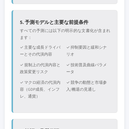
5. 予測モデルと主要な前提条件
すべての予測には以下の明示的な文書化が含まれ
ます：
✓ 主要な成長ドライバ
✓ 抑制要因と緩和シナ
ーとその代演内容
リオ
✓ 規制上の代演内容と
✓ 技術普及曲線パラメ
政策変更リスク
ータ
✓ マクロ経済の代演内
✓ 競争の動態と市場参
容（GDP成長、インフ
入/椭退の見通し
レ、通貨）