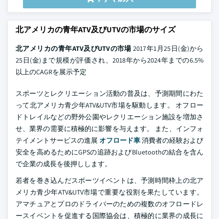
北アメリカの青年ATV及びUTVの市場のサイズ
北アメリカの青年ATV及びUTVの市場
2017年1月25日(金)から
25日(金)まで規模が評価され、2018年から2024年までの6.5%
以上のCAGRを展示予定
スポーツとレクリエーション活動の普及は、予測期間にわた
って北アメリカ青少年ATV&UTV市場を駆動します。 オフロー
ドトレイルなどの野外公園やレクリエーション施設を増加さ
せ、業界の需要に積極的に影響を与えます。 また、インフォ
テイメントサービスの進展
オフロード車
消費者の経験および
安全を高めるためにGPSの追跡およびBluetoothの結合を含ん
で企業の成長を後押しします。
若者を巻き込んだスポーツイベントは、予測時間枠上の北ア
メリカ青少年ATV&UTV市場で重要な役割を果たしています。
アマチュアとプロのドライバーのための複数のオフロードレ
ースイベントを促進する国際協会は、積極的に業界の成長に