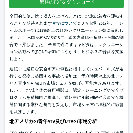
無料のPDFをダウンロード
全面的な使い捨て収入を上げることは、北米の若者を運転す
ることが期待されます
ATVについて
& UTV市場. 2017年、トレ
イルスポーツは13%以上の野外レクリエーション費に貢献し
ました。 米国商務省が2018年、総国内産総生産量が4%超の割
合で上昇しました。 全国で過ごすキャピタは、レクリエーシ
ョン活動への参加の増加につながり、ビジネスの普及を支援
します。
運転中に適切な安全ギアの無視と相まってジュベニルズが走
行する発疹に起因する事故の増加は、予測時間枠上の北アメ
リカ青少年ATV&UTV市場シェアを妨げる可能性があります。
しかし、地域全体の政府機関は、認定トレーニングや安全プ
ログラムを積極的に推進し、運転中に年齢制限や必須安全機
器に関する厳格な規制を策定し、市場シェアに積極的に影響
を及ぼします。
北アメリカの青年ATV及びUTVの市場分析
ATVのセグメントは、そのコンパクトなサイズと高出力/重量