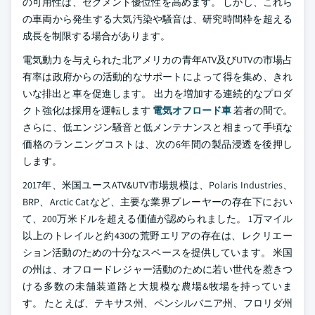
の可用性は、セグメント優位性を高めます。 しかし、これら
の車両から発生する大気汚染や騒音は、研究時間枠を超える
成長を制限する場合があります。
電気動力を与えられた北アメリカの青年ATV及びUTVの市場占
有率は政府からの活動的なサポートによって得を集め、きれ
いな排出と車を促進します。 出力を増加する連続的なプロダ
クト強化は採用を運転します
電気オフロード車
若者の間で。
さらに、低エンジン騒音と低メンテナンスと相まって手頃な
価格のランニングコストは、次の6年間の製品浸透を後押し
します。
2017年、米国ユースATV&UTV市場規模は、Polaris Industries、
BRP、Arctic Catなど、主要な業界プレーヤーの存在下におい
て、200万米ドルを超える価値が認められました。 1万マイル
以上のトレイルと約430の荒野エリアの存在は、レクリエー
ション活動のための十分なスペースを提供しています。 米国
の州は、オフロードレジャー活動のために若い世代を惹きつ
ける多数の未舗装道路と大規模な農場&牧場を持っていま
す。 たとえば、テキサス州、ペンシルバニア州、フロリダ州