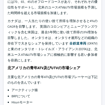
には70、65、45のオフロードコースがあり、それぞれその優
位性をサポートし、北米のユースATV&UTV市場規模を予測し
た時間枠を超える市場規模を加速します。
カナダは、一人当たりの使い捨て所得を増加させると4%の
CAGRを目撃します。 英国のコロンビアとニューブランズウ
ィックを含む米国は、過去5年間に使い捨て所得の3%増加を
目撃しました。 オンタリオは、オンタリオ連邦などの組織の
存在下で大きなシェアを保持しています
全鉄道車両
(OFATV)
と東のオンタリオ・トレイルズ・アライアンス(EOTA)は、北
米ユースATV&UTV市場シェアに積極的に影響する若い参加者
を容易にします。
北アメリカの青年ATV及びUTVの市場シェア
主要な北アメリカの青年ATV及びUTVの市場プレーヤーは下記
のものを含んでいます:
アークティック猫
BRPについて
Hisunモーター