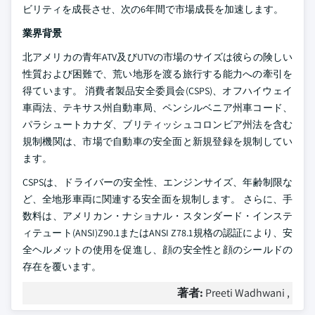
ビリティを成長させ、次の6年間で市場成長を加速します。
業界背景
北アメリカの青年ATV及びUTVの市場のサイズは彼らの険しい
性質および困難で、荒い地形を渡る旅行する能力への牽引を
得ています。 消費者製品安全委員会(CSPS)、オフハイウェイ
車両法、テキサス州自動車局、ペンシルベニア州車コード、
パラシュートカナダ、ブリティッシュコロンビア州法を含む
規制機関は、市場で自動車の安全面と新規登録を規制してい
ます。
CSPSは、ドライバーの安全性、エンジンサイズ、年齢制限な
ど、全地形車両に関連する安全面を規制します。 さらに、手
数料は、アメリカン・ナショナル・スタンダード・インステ
ィテュート(ANSI)Z90.1またはANSI Z78.1規格の認証により、安
全ヘルメットの使用を促進し、顔の安全性と顔のシールドの
存在を覆います。
著者:
Preeti Wadhwani ,