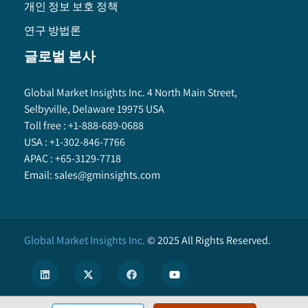
개인 정보 보호 정책
연구 방법론
글로벌 본사
Global Market Insights Inc. 4 North Main Street,
Selbyville, Delaware 19975 USA
Toll free :
+1-888-689-0688
USA :
+1-302-846-7766
APAC :
+65-3129-7718
Email:
sales@gminsights.com
Global Market Insights Inc.
©
2025
All Rights Reserved.