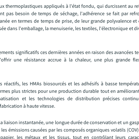
x thermoplastiques appliqués à l'état fondu, qui durcissent au re
'ont pas besoin de temps de séchage, l'adhérence se fait par refr
tanée en termes de temps de prise, de leur grande polyvalence et d
sée dans l'emballage, la menuiserie, les textiles, l'électronique et d
ments significatifs ces dernières années en raison des avancées t
offrir une résistance accrue à la chaleur, une plus grande flex
 réactifs, les HMAs biosourcés et les adhésifs à basse températ
rmes plus strictes pour une production durable tout en améliorant 
atisation et les technologies de distribution précises contin
abrication à haute vitesse.
la liaison instantanée, une longue durée de conservation et un gas
i les émissions causées par les composés organiques volatils (COV)
papier, les métaux et les tissus, tout en contrôlant leurs carac