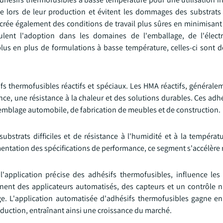
 lors de leur production et évitent les dommages des substrats 
a crée également des conditions de travail plus sûres en minimisant
mulent l'adoption dans les domaines de l'emballage, de l'élec
e plus en plus de formulations à basse température, celles-ci sont 
s thermofusibles réactifs et spéciaux. Les HMA réactifs, générale
ce, une résistance à la chaleur et des solutions durables. Ces adh
emblage automobile, de fabrication de meubles et de construction.
ubstrats difficiles et de résistance à l'humidité et à la températ
gmentation des spécifications de performance, ce segment s'accélère
 l'application précise des adhésifs thermofusibles, influence le
nt des applicateurs automatisés, des capteurs et un contrôle 
e. L'application automatisée d'adhésifs thermofusibles gagne en
oduction, entraînant ainsi une croissance du marché.