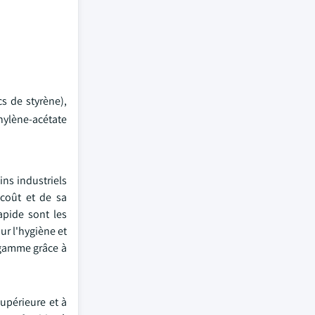
s de styrène),
hylène-acétate
ns industriels
 coût et de sa
apide sont les
ur l'hygiène et
 gamme grâce à
upérieure et à