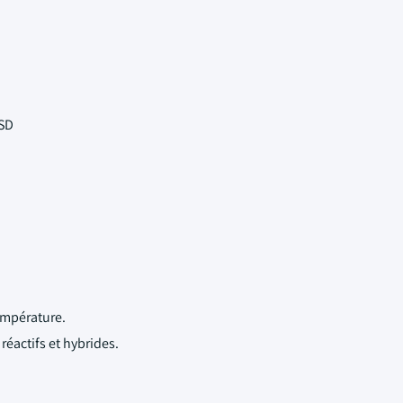
USD
empérature.
éactifs et hybrides.