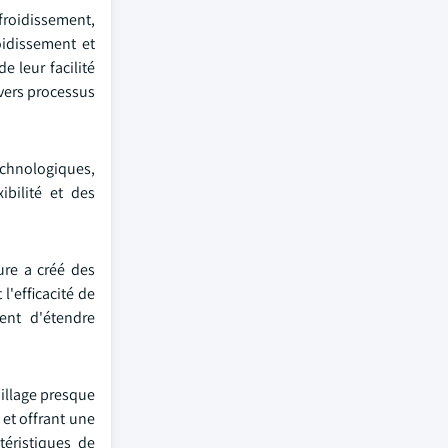
froidissement,
oidissement et
e leur facilité
ivers processus
echnologiques,
ibilité et des
ure a créé des
l'efficacité de
uent d'étendre
pillage presque
 et offrant une
téristiques de