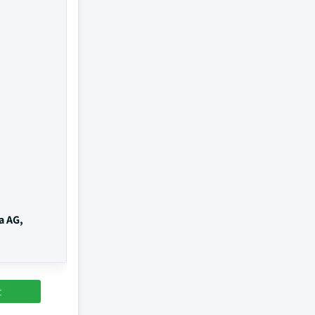
a AG,
t