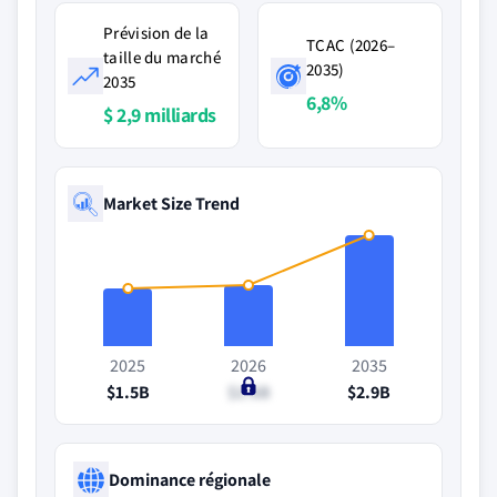
Prévision de la
TCAC (2026–
taille du marché
2035)
2035
6,8%
$ 2,9 milliards
Market Size Trend
2025
2026
2035
$1.5B
$1.6B
$2.9B
Dominance régionale