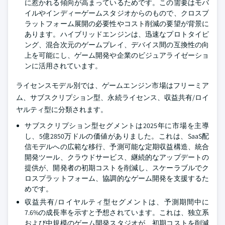
に惹かれる傾向が高まっているためです。この需要はモバ
イルやインディーゲームスタジオからのもので、クロスプ
ラットフォーム展開の必要性やコスト削減の要望が背景に
あります。ハイブリッドエンジンは、迅速なプロトタイピ
ング、混合次元のゲームプレイ、デバイス間の互換性の向
上を可能にし、ゲーム開発や企業のビジュアライゼーショ
ンに活用されています。
ライセンスモデル別では、ゲームエンジン市場はフリーミア
ム、サブスクリプション型、永続ライセンス、収益共有/ロイ
ヤルティ型に分類されます。
サブスクリプション型セグメントは2025年に市場を主導
し、5億2850万ドルの価値がありました。これは、SaaS配
信モデルへの広範な移行、予測可能な定期収益構造、統合
開発ツール、クラウドサービス、継続的なアップデートの
提供が、開発者の初期コストを削減し、スケーラブルでク
ロスプラットフォーム、協調的なゲーム開発を支援するた
めです。
収益共有/ロイヤルティ型セグメントは、予測期間中に
7.6%の成長率を示すと予想されています。これは、独立系
および中規模のゲーム開発スタジオが、初期コストを削減