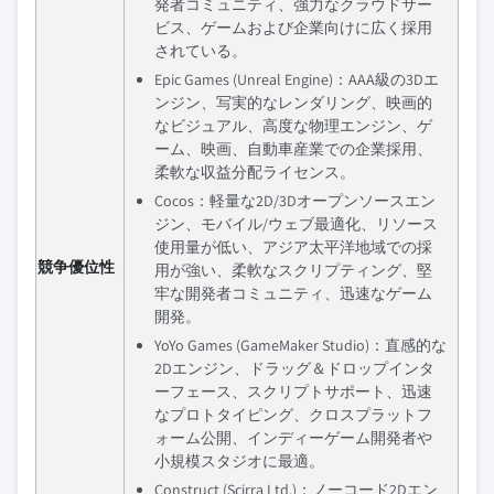
発者コミュニティ、強力なクラウドサー
ビス、ゲームおよび企業向けに広く採用
されている。
Epic Games (Unreal Engine)：AAA級の3Dエ
ンジン、写実的なレンダリング、映画的
なビジュアル、高度な物理エンジン、ゲ
ーム、映画、自動車産業での企業採用、
柔軟な収益分配ライセンス。
Cocos：軽量な2D/3Dオープンソースエン
ジン、モバイル/ウェブ最適化、リソース
使用量が低い、アジア太平洋地域での採
競争優位性
用が強い、柔軟なスクリプティング、堅
牢な開発者コミュニティ、迅速なゲーム
開発。
YoYo Games (GameMaker Studio)：直感的な
2Dエンジン、ドラッグ＆ドロップインタ
ーフェース、スクリプトサポート、迅速
なプロトタイピング、クロスプラットフ
ォーム公開、インディーゲーム開発者や
小規模スタジオに最適。
Construct (Scirra Ltd.)：ノーコード2Dエン