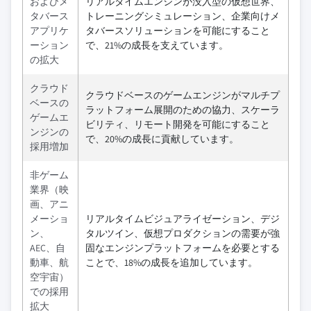
およびメ
リアルタイムエンジンが没入型の仮想世界、
タバース
トレーニングシミュレーション、企業向けメ
アプリケ
タバースソリューションを可能にすること
ーション
で、21%の成長を支えています。
の拡大
クラウド
クラウドベースのゲームエンジンがマルチプ
ベースの
ラットフォーム展開のための協力、スケーラ
ゲームエ
ビリティ、リモート開発を可能にすること
ンジンの
で、20%の成長に貢献しています。
採用増加
非ゲーム
業界（映
画、アニ
メーショ
リアルタイムビジュアライゼーション、デジ
ン、
タルツイン、仮想プロダクションの需要が強
AEC、自
固なエンジンプラットフォームを必要とする
動車、航
ことで、18%の成長を追加しています。
空宇宙）
での採用
拡大