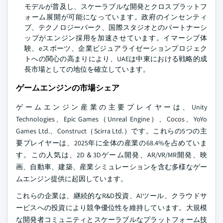
モデルが普及し、スケーラブルな開発とクロスプラットフ
ォーム展開が可能になっています。政府のインセンティ
ブ、テクノロジーパーク、国際スタジオとのパートナーシ
ップがエンジン採用を加速させています。イマーシブ体
験、eスポーツ、企業ビジュアライゼーションプロジェク
トへの関心の高まりにより、UAEは中東における戦略的成
長市場としての地位を確立しています。
ゲームエンジンの市場シェア
ゲームエンジン産業の主要プレイヤーは、Unity
Technologies、Epic Games（Unreal Engine）、Cocos、YoYo
Games Ltd.、Construct（Scirra Ltd.）です。これらの5つの主
要プレイヤーは、2025年に全体の産業の68.4%を占めていま
す。この人気は、2D＆3Dゲーム開発、AR/VR/MR開発、映
画、自動車、建築、産業シミュレーションを含む多様なゲー
ムエンジン提供に起因しています。
これらの企業は、継続的なR&D投資、AIツール、クラウドサ
ービスへの投資により競争優位性を維持しています。大規模
な開発者コミュニティとスケーラブルなプラットフォーム技