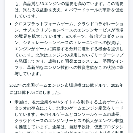
も、高品質な3Dエンジンの需要を高めています。この需要
は、異なる収益源を支え、AIパワードツールの革新を促進
しています。
クロスプラットフォームゲーム、クラウドコラボレーショ
ン、サブスクリプションベースのエンジンサービスが市場
の境界を拡大しています。eスポーツ、仮想プロダクショ
ン、シミュレーションベースのトレーニングへの投資は、
エンジンがゲームに隣接する分野に進出する機会を提供し
ています。北米はエンジンの採用においてリーダーシップ
を発揮しており、成熟した開発エコシステム、堅固なイン
フラ、革新的なエンジン技術への投資意欲がこの状況に寄
与しています。
2022年の米国ゲームエンジン市場規模は10億ドルで、2025年
には15億ドルに達しました。
米国は、地元企業やAAAタイトルを制作する主要ゲームス
タジオの存在により、北米のゲームエンジン産業をリード
しています。モバイルゲームとコンソールゲームの成長、
クラウドベースのエンジンサービスの拡大がエンジン収益
を推進しています。企業は、自動車設計、仮想プロダクシ