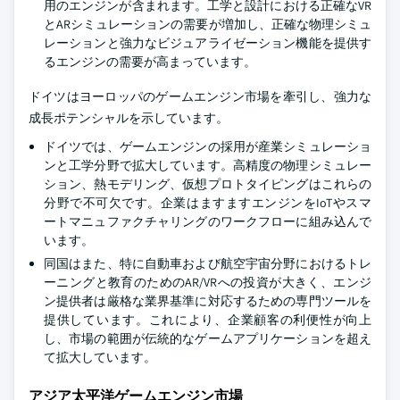
用のエンジンが含まれます。工学と設計における正確なVR
とARシミュレーションの需要が増加し、正確な物理シミュ
レーションと強力なビジュアライゼーション機能を提供す
るエンジンの需要が高まっています。
ドイツはヨーロッパのゲームエンジン市場を牽引し、強力な
成長ポテンシャルを示しています。
ドイツでは、ゲームエンジンの採用が産業シミュレーショ
ンと工学分野で拡大しています。高精度の物理シミュレー
ション、熱モデリング、仮想プロトタイピングはこれらの
分野で不可欠です。企業はますますエンジンをIoTやスマ
ートマニュファクチャリングのワークフローに組み込んで
います。
同国はまた、特に自動車および航空宇宙分野におけるトレ
ーニングと教育のためのAR/VRへの投資が大きく、エンジ
ン提供者は厳格な業界基準に対応するための専門ツールを
提供しています。これにより、企業顧客の利便性が向上
し、市場の範囲が伝統的なゲームアプリケーションを超え
て拡大しています。
アジア太平洋ゲームエンジン市場