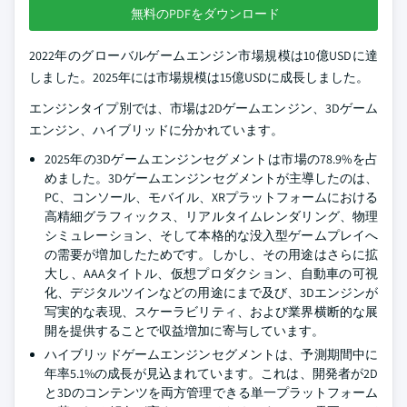
無料のPDFをダウンロード
2022年のグローバルゲームエンジン市場規模は10億USDに達
しました。2025年には市場規模は15億USDに成長しました。
エンジンタイプ別では、市場は2Dゲームエンジン、3Dゲーム
エンジン、ハイブリッドに分かれています。
2025年の3Dゲームエンジンセグメントは市場の78.9%を占
めました。3Dゲームエンジンセグメントが主導したのは、
PC、コンソール、モバイル、XRプラットフォームにおける
高精細グラフィックス、リアルタイムレンダリング、物理
シミュレーション、そして本格的な没入型ゲームプレイへ
の需要が増加したためです。しかし、その用途はさらに拡
大し、AAAタイトル、仮想プロダクション、自動車の可視
化、デジタルツインなどの用途にまで及び、3Dエンジンが
写実的な表現、スケーラビリティ、および業界横断的な展
開を提供することで収益増加に寄与しています。
ハイブリッドゲームエンジンセグメントは、予測期間中に
年率5.1%の成長が見込まれています。これは、開発者が2D
と3Dのコンテンツを両方管理できる単一プラットフォーム