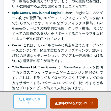
ウド機能を多数備えています。もう一つの重要な要因は、
Unityに関連する広大な開発者コミュニティです。
Epic Games, Inc. (Unreal Engine)
: Unreal Engineは、AAAゲ
ーム向けの驚異的な3Dグラフィックスとレンダリング能力
で知られています。リアルなグラフィックス機能、Epic
Gamesのサービスの効率的な活用、クラウド機能、および
すべての規模のスタジオをサポートするスケーラブルなビ
ジネスモデルが評価されています。
Cocos:
これは、モバイルとWebに焦点を当てたオープンソ
ースエンジンで、軽量で柔軟なスクリプティング、2Dおよ
び3Dの迅速なイテレーション、アジア太平洋地域における
強力な開発者の存在が特徴です。
YoYo Games Ltd.
: YoYo Gamesは、GameMaker Studioを提供
するクロスプラットフォームゲームエンジン開発会社で
す。これは、ドラッグ＆ドロップとスクリプティングの両
方をサポートする2Dベースのエンジンで、使いやすさと迅
速なプロトタイピング能力で人気があります。
Construct (Scirra Ltd.):
Constructは、コードなしで開発で
お電話くださ
きる2Dゲームエンジンを提供します。ブラウザ上で直接展
い
無料のPDFをダウンロード
開できるゲームを開発できることが特徴です。開発の容易
さとインターフェースにより、プログラマーでない多くの