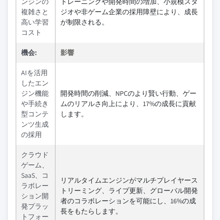
ンジンの
トレーニングや開発時間の増加、小規模スタ
複雑さと
ジオや非ゲーム企業の採用障壁により、成長
高い学習
が制限される。
コスト
機会:
影響
AIを活用
したエン
ジン機能
開発時間の削減、NPCのより賢い行動、ゲー
や手続き
ムのリアルさ向上により、17%の成長に貢献
型コンテ
します。
ンツ生成
の採用
クラウド
ゲーム、
SaaS、コ
リアルタイムエンジンがマルチプレイヤース
ラボレー
トリーミング、ライブ更新、グローバル開発
ション開
者のコラボレーションを可能にし、16%の成
発プラッ
長をもたらします。
トフォー