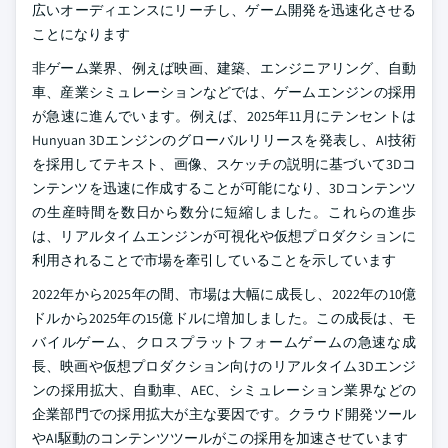
広いオーディエンスにリーチし、ゲーム開発を迅速化させる
ことになります
非ゲーム業界、例えば映画、建築、エンジニアリング、自動
車、産業シミュレーションなどでは、ゲームエンジンの採用
が急速に進んでいます。例えば、2025年11月にテンセントは
Hunyuan 3Dエンジンのグローバルリリースを発表し、AI技術
を採用してテキスト、画像、スケッチの説明に基づいて3Dコ
ンテンツを迅速に作成することが可能になり、3Dコンテンツ
の生産時間を数日から数分に短縮しました。これらの進歩
は、リアルタイムエンジンが可視化や仮想プロダクションに
利用されることで市場を牽引していることを示しています
2022年から2025年の間、市場は大幅に成長し、2022年の10億
ドルから2025年の15億ドルに増加しました。この成長は、モ
バイルゲーム、クロスプラットフォームゲームの急速な成
長、映画や仮想プロダクション向けのリアルタイム3Dエンジ
ンの採用拡大、自動車、AEC、シミュレーション業界などの
企業部門での採用拡大が主な要因です。クラウド開発ツール
やAI駆動のコンテンツツールがこの採用を加速させています