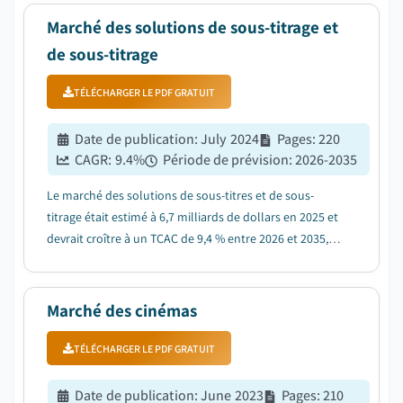
Marché des solutions de sous-titrage et
de sous-titrage
TÉLÉCHARGER LE PDF GRATUIT
Date de publication
:
July 2024
Pages
:
220
CAGR:
9.4
%
Période de prévision
:
2026-2035
Le marché des solutions de sous-titres et de sous-
titrage était estimé à 6,7 milliards de dollars en 2025 et
devrait croître à un TCAC de 9,4 % entre 2026 et 2035,
en raison de l'augmentation des réglementations en
matière d'accessibilité et des exigences de conformité
des médias....
Marché des cinémas
TÉLÉCHARGER LE PDF GRATUIT
Date de publication
:
June 2023
Pages
:
210