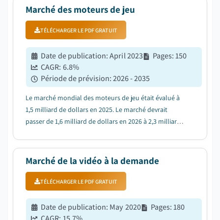
par des offres à valeur ajoutée....
Marché des moteurs de jeu
TÉLÉCHARGER LE PDF GRATUIT
Date de publication
:
April 2023
Pages
:
150
CAGR:
6.8
%
Période de prévision
:
2026 - 2035
Le marché mondial des moteurs de jeu était évalué à
1,5 milliard de dollars en 2025. Le marché devrait
passer de 1,6 milliard de dollars en 2026 à 2,3 milliards
de dollars en 2031 et 2,9 milliards de dollars en 2035,
avec un taux de croissance annuel composé (TCAC) de
6,8 % pendant la période de pré...
Marché de la vidéo à la demande
TÉLÉCHARGER LE PDF GRATUIT
Date de publication
:
May 2020
Pages
:
180
CAGR:
15.7
%