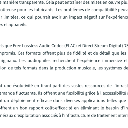
 de manière transparente. Cela peut entraîner des mises en œuvre plus 
coûteuse pour les fabricants. Les problèmes de compatibilité peu
imitées, ce qui pourrait avoir un impact négatif sur l'expérience 
s et appareils.
s que Free Lossless Audio Codec (FLAC) et Direct Stream Digital (DS
promis. Ces formats offrent plus de fidélité et de détail que les
iginaux. Les audiophiles recherchent l'expérience immersive et 
tion de tels formats dans la production musicale, les systèmes de 
 une évolutivité en tirant parti des vastes ressources de l'infras
de fluctuante. Ils offrent une flexibilité grâce à l'accessibilité 
ant un déploiement efficace dans diverses applications telles que
ffrent un bon rapport coût-efficacité en éliminant le besoin d'i
énéraux d'exploitation associés à l'infrastructure de traitement inter