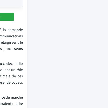
t
 à la demande
écommunications
élargissent le
des processeurs
 du codec audio
jouent un rôle
ptimale de ces
poser de codecs
sance du marché
urraient rendre