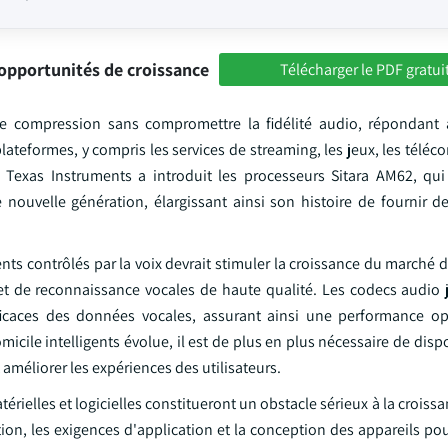
opportunités de croissance
Télécharger le PDF gratui
 de compression sans compromettre la fidélité audio, répondant
lateformes, y compris les services de streaming, les jeux, les tél
 Texas Instruments a introduit les processeurs Sitara AM62, qui 
 de nouvelle génération, élargissant ainsi son histoire de fournir 
gents contrôlés par la voix devrait stimuler la croissance du marché
et de reconnaissance vocales de haute qualité. Les codecs audio 
fficaces des données vocales, assurant ainsi une performance o
micile intelligents évolue, il est de plus en plus nécessaire de dis
 améliorer les expériences des utilisateurs.
érielles et logicielles constitueront un obstacle sérieux à la crois
ion, les exigences d'application et la conception des appareils po