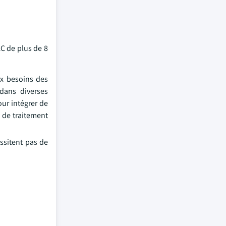
AC de plus de 8
ux besoins des
 dans diverses
our intégrer de
s de traitement
essitent pas de