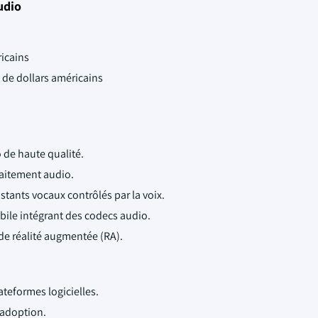
udio
ricains
s de dollars américains
 de haute qualité.
raitement audio.
stants vocaux contrôlés par la voix.
ile intégrant des codecs audio.
 de réalité augmentée (RA).
ateformes logicielles.
l'adoption.