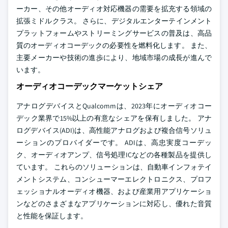
ーカー、その他オーディオ対応機器の需要を拡充する領域の
拡張ミドルクラス。 さらに、デジタルエンターテインメント
プラットフォームやストリーミングサービスの普及は、高品
質のオーディオコーデックの必要性を燃料化します。 また、
主要メーカーや技術の進歩により、地域市場の成長が進んで
います。
オーディオコーデックマーケットシェア
アナログデバイスとQualcommは、2023年にオーディオコー
デック業界で15%以上の有意なシェアを保有しました。 アナ
ログデバイス(ADI)は、高性能アナログおよび複合信号ソリュ
ーションのプロバイダーです。 ADIは、高忠実度コーデッ
ク、オーディオアンプ、信号処理ICなどの各種製品を提供し
ています。 これらのソリューションは、自動車インフォテイ
メントシステム、コンシューマーエレクトロニクス、プロフ
ェッショナルオーディオ機器、および産業用アプリケーショ
ンなどのさまざまなアプリケーションに対応し、優れた音質
と性能を保証します。