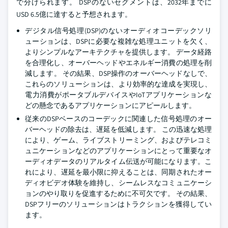
で分けられます。 DSPのないセグメントは、2032年までに
USD 6.5億に達すると予想されます。
デジタル信号処理(DSP)のないオーディオコーデックソリ
ューションは、DSPに必要な複雑な処理ユニットを欠く、
よりシンプルなアーキテクチャを提供します。 データ経路
を合理化し、オーバーヘッドやエネルギー消費の処理を削
減します。 その結果、DSP操作のオーバーヘッドなしで、
これらのソリューションは、より効率的な達成を実現し、
電力消費がポータブルデバイスやIoTアプリケーションな
どの懸念であるアプリケーションにアピールします。
従来のDSPベースのコーデックに関連した信号処理のオー
バーヘッドの除去は、遅延を低減します。 この迅速な処理
により、ゲーム、ライブストリーミング、およびテレコミ
ュニケーションなどのアプリケーションにとって重要なオ
ーディオデータのリアルタイム伝送が可能になります。こ
れにより、遅延を最小限に抑えることは、同期されたオー
ディオビデオ体験を維持し、シームレスなコミュニケーシ
ョンのやり取りを促進するために不可欠です。 その結果、
DSPフリーのソリューションはトラクションを獲得してい
ます。