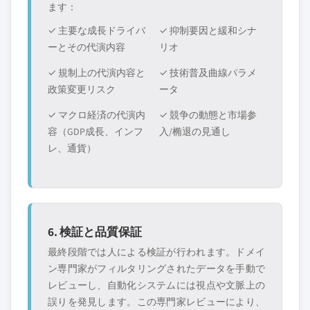
ます：
✓ 主要な成長ドライバ
✓ 抑制要因と緩和シナ
ーとその代演内容
リオ
✓ 規制上の代演内容と
✓ 技術普及曲線パラメ
政策変更リスク
ータ
✓ マクロ経済の代演内
✓ 競争の動態と市場参
容（GDP成長、インフ
入/椭退の見通し
レ、通貨）
6. 検証と品質保証
最終段階では人による検証が行われます。ドメイ
ン専門家がフィルタリングされたデータを手動で
レビューし、自動化システムには視点や文脈上の
誤りを発見します。この専門家レビューにより、