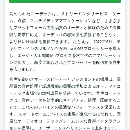
高められたコーデックは、ストリーミングサービス、ゲー
ム、通信、マルチメディアアプリケーションなど、さまざま
なプラットフォームで高品質のオーディオ体験のための高機
能な要求に応え、オーディオの忠実度を妥協することなく、
より良い圧縮比を提供できます。 たとえば、2022年6月、テ
キサス・インスツルメンツがSitara AM62プロセッサーを導入
し、エッジ・人工知能(AI)プロセスを次世代のアプリケーショ
ンに拡大し、高度に統合されたプロセッサーを配信する歴史
を広げました。
音声制御のスマートスピーカーとアシスタントの採用は、高
品質の音声処理と認識機能の需要の増加によるオーディオコ
ーデック市場での燃料成長を期待しています。 音声コーデッ
クは、音声データを効率的にキャプチャ、処理、圧縮するこ
とで、これらのデバイスの最適なパフォーマンスを保証しま
す。 スマートホームデバイスの市場が進化するにつれて、高
度なオーディオコーデックがシームレスな音声インタラクシ
ョンを提供し、ユーザーエクスペリエンスを向上させます。