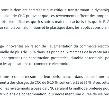
 sont la derniere caracteristique critique transformant la dynam
 l'aide de CNC prouvent que ces revetements offrent des propriet
ois plus efficaces que les autres materiaux actuels tels que le PLA
r remplacer l'aluminium et le plastique dans les applications d'e
age innovantes en raison de l'augmentation du commerce electr
nuelle de plus de 15 % dans les principaux marches de la vente au d
corporant une construction protectrice, durable et rentable, po
ur les applications de commerce electronique.
nt une certaine mesure de leur performance, dans laquelle une r
nt a des charges de CNC de 5-10 %, soit entre 21 et 36 %. Avec cet
quoi les revetements a base de CNC seraient la methode preferee pou
'aux biens de consommation, qui necessitent une duree de vie pr