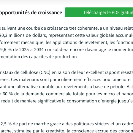
opportunités de croissance
Télécharger le PDF gratui
 suivant une courbe de croissance tres coherente, a un niveau rela
20,3 millions de dollars, representant cette valeur globale accumul
enforcement mecanique, les applications de revetement, les fonctio
de 19,6 % de 2025 a 2034 consolidera encore davantage le momentu
gmentation des capacites de production
istaux de cellulose (CNC) en raison de leur excellent rapport resis
rieres. Ces materiaux sont particulierement efficaces pour ameliorer 
dant une alternative durable aux revetements a base de petrole. Ac
on 60 % de la demande commerciale totale pour les micro et nanoc
reduit de maniere significative la consommation d'energie jusqu'a
2,5 % de part de marche grace a des politiques strictes et un cadr
rche, stimulee par la creativite, la conscience accrue des conso