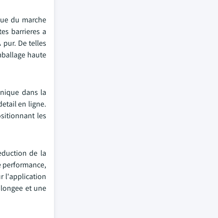
ique du marche
es barrieres a
 pur. De telles
mballage haute
onique dans la
etail en ligne.
sitionnant les
eduction de la
te performance,
r l'application
olongee et une