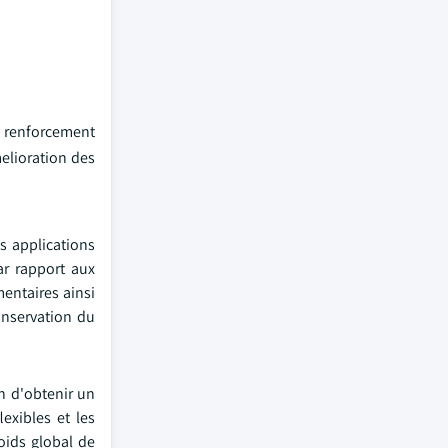
e renforcement
elioration des
s applications
ar rapport aux
mentaires ainsi
onservation du
n d'obtenir un
exibles et les
poids global de