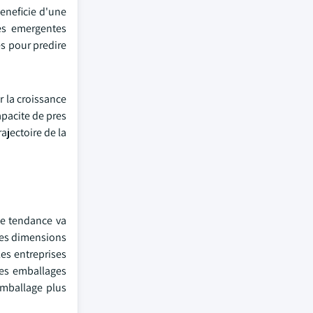
beneficie d'une
ies emergentes
es pour predire
r la croissance
apacite de pres
ajectoire de la
te tendance va
nes dimensions
es entreprises
des emballages
emballage plus