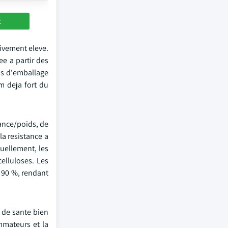
t
tivement eleve.
ee a partir des
ns d'emballage
m deja fort du
tance/poids, de
la resistance a
tuellement, les
elluloses. Les
 90 %, rendant
e de sante bien
mmateurs et la