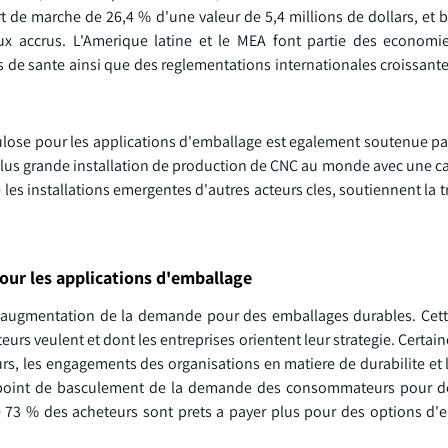
t de marche de 26,4 % d'une valeur de 5,4 millions de dollars, et 
ux accrus. L'Amerique latine et le MEA font partie des econom
ns de sante ainsi que des reglementations internationales croissant
lulose pour les applications d'emballage est egalement soutenue pa
 plus grande installation de production de CNC au monde avec une c
les installations emergentes d'autres acteurs cles, soutiennent la tr
our les applications d'emballage
t l'augmentation de la demande pour des emballages durables. Cet
 veulent et dont les entreprises orientent leur strategie. Certai
s, les engagements des organisations en matiere de durabilite et l
 Le point de basculement de la demande des consommateurs pour 
e 73 % des acheteurs sont prets a payer plus pour des options d'