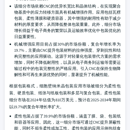
该细分市场依赖CNC的优异长宽比和晶体结构，在实现聚合
物基质中的应力转移方面具有机械增强作用。应用包括瓦楞
包装、柔性薄膜和硬质容器，其中增强的耐用性有助于减少
材料的厚度要求，从而降低整体包装重量。此外，细分市场
增长得益于电子商务的繁荣以及运输效率优化中包装优化的
日益重要性。
机械增强应用目前占据30%的市场份额，复合年增长率为
19.7%，主要由CNC提升包装材料的拉伸强度、穿刺抗性和结
构完整性的应用驱动。这源于对轻量化包装替代方案的需求
增加，同时不降低耐用性，以及从电子商务到运输等需要运
输过程中的包装完整性的严格应用。引入CNC在保持生物降
解性和可再生来源优势的同时，显著提升了机械性能。
根据包装格式，细胞壁纳米晶包装应用市场被细分为柔性包
装、硬质包装、纸张与纸板包装和多层与复合包装。柔性包装
细分市场在2024年估值为810万美元，预计在2025-2034年期间
以19.7%的复合年增长率扩大。
柔性包装占据了39.9%的市场份额，涵盖了膜、袋、包装纸
和容器等应用。因此，这一细分市场可通过CNC提升屏蔽性
能，同时不损失柔性或加工性。柔性包装的应用示例包括食