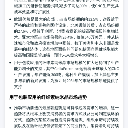
械加工的进步使能源消耗减少了高达90%，使CNC生产更具
成本效益和可扩展性
欧洲仍然是最大的市场，占市场份额的约32.5%，这得益于
严格的政策和完善的医疗设施。北美紧随其后，占市场份额
的27.6%，得益于创新、消费者意识的提高和活跃的生物技
术。亚太地区占市场份额的26.4%，价值540万美元，并从快
速城市化和政府投资增加中受益。拉丁美洲和中东非洲是发
展中的经济体，这些地区面临的问题包括医疗保健获取能力
提高和国际监管加强，预计未来需求将大幅增长
用于包装应用的纤维素纳米晶市场规模的扩大还得到了生产
能力增长的支持，其中CelluForce Inc.运营着全球最大的CNC
生产设施，年产能近300吨。这种生产规模，加上其他主要
参与者的新兴设施，为预计到2034年的市场规模轨迹提供了
支持
用于包装应用的纤维素纳米晶市场趋势
推动市场前进的最显著趋势是可持续包装需求的增加。这一
趋势将从根本上改变消费者的需求方式以及公司制定战略的
方式。趋势的某些方面包括消费者意识、组织承诺可持续发
展以及在循环经济倡议背景下的商业行为。消费者对可持续