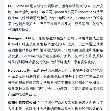
CelluForce Inc
是全球行业领导者，拥有全球最大的CNC生产设
施，年产能约300吨。该公司由Domtar公司和Innovations基于
数十年的纤维素研究和商业专业知识成立。CelluForce的战略
举措包括产能扩大、应用开发项目以及与主要终端用户签订的
长期供应协议。
Borregaard ASA
是一家挪威生物精炼厂公司，利用其集成运营
和特种纤维素技能开发各个领域的CNC应用。该公司通过其优
越的生物精炼技术和循环经济原则，沿着高价值用途和采购路
径发展。Borregaard基于建立的客户关系、技术专长和从原材
料采购到最终产品交付的集成供应链能力，享有竞争优势。
Melodea Ltd
是一家以色列纳米技术公司，开发基于CNC的包装
和涂层应用解决方案。其战略包括开发基于CNC的屏障涂层和
可持续包装解决方案，利用专有技术和强大的知识产权组合。
在开发特定应用的同时，Melodea致力于与客户紧密合作开发
产品并推动商业化。
蓝鹅生物精炼公司
在可持续生产CNC及其应用开发方面投入了
大量工作。这对于社会意识的提升以及公司循环经济原则的发