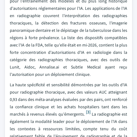
pour l'entraînement des modèles et du plus long historique
d'autorisations réglementaires pour l'IA. Les applications de l'IA
en radiographie couvrent l'interprétation des radiographies
thoraciques, la détection des fractures osseuses, l'imagerie
panoramique dentaire et le dépistage de la tuberculose dans les
régions à forte prévalence. La liste des dispositifs compatibles
avec l'IA de la FDA, telle qu'elle était en mi-2026, contient la plus
forte concentration d'autorisations d'IA en radiologie dans la
catégorie des radiographies thoraciques, avec des outils de
Lunit, Aidoc, Annalise.ai et Subtle Medical ayant reçu
l'autorisation pour un déploiement clinique.
La haute spécificité et sensibilité démontrées par les outils d'IA
pour radiographie thoracique, avec des valeurs AUC atteignant
0,93 dans des méta-analyses évaluées par des pairs, ont renforcé
la confiance clinique et les achats hospitaliers tant dans les
[3]
marchés à revenus élevés qu'émergents.
La radiographie est
également la modalité leader pour le déploiement de l'IA dans
les contextes à ressources limitées, compte tenu du coût
relativement faible de l'équipement de radiographie et de la