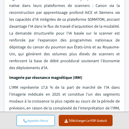
native dans leurs plateformes de scanners : Canon via la
reconstruction par apprentissage profond AiCE et Siemens via
les capacités d'IA intégrées de sa plateforme SOMATOM, ancrant
davantage l'IA dans le flux de travail d'acquisition de la modalité.
La demande structurelle pour l'IA basée sur le scanner est
renforcée par l'expansion des programmes nationaux de
dépistage du cancer du poumon aux États-Unis et au Royaume-
Uni, qui génèrent des volumes plus élevés de scanners et
renforcent la base de débit procédural soutenant l'économie
des déploiements d'IA.
Imagerie par résonance magnétique (IRM)
L'IRM représente 17,6 % de la part de marché de l'IA dans
l'imagerie médicale en 2025 et constitue l'un des segments
modaux à la croissance la plus rapide au cours de la période de
prévision, en raison de la complexité de l'interprétation de l'IRM,
des longs temps d'acquisition que l'IA peut compresser, et de
Appelez-Nous
Télécharger Le PDF Gratuit
l'élargissement des indications cliniques de l'IRM en neurologie,
oncologie et imagerie musculo-squelettique. Les applications de