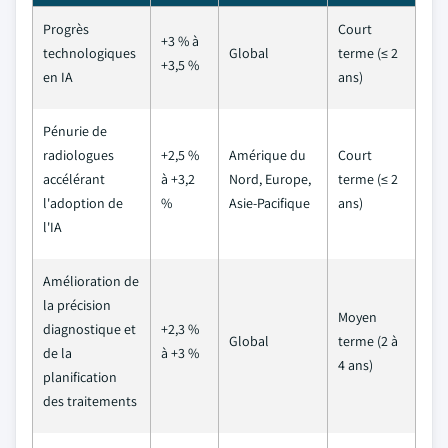
Progrès
Court
+3 % à
technologiques
Global
terme (≤ 2
+3,5 %
en IA
ans)
Pénurie de
radiologues
+2,5 %
Amérique du
Court
accélérant
à +3,2
Nord, Europe,
terme (≤ 2
l'adoption de
%
Asie-Pacifique
ans)
l'IA
Amélioration de
la précision
Moyen
diagnostique et
+2,3 %
Global
terme (2 à
de la
à +3 %
4 ans)
planification
des traitements