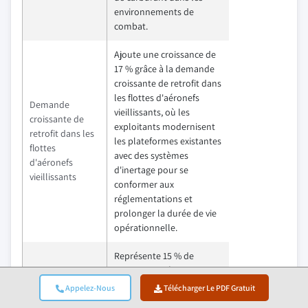
environnements de
combat.
Ajoute une croissance de
17 % grâce à la demande
croissante de retrofit dans
les flottes d'aéronefs
Demande
vieillissants, où les
croissante de
exploitants modernisent
retrofit dans les
les plateformes existantes
flottes
avec des systèmes
d'aéronefs
d'inertage pour se
vieillissants
conformer aux
réglementations et
prolonger la durée de vie
opérationnelle.
Représente 15 % de
croissance grâce aux
Progrès
progrès technologiques
Appelez-Nous
Télécharger Le PDF Gratuit
technologiques
dans les systèmes OBIGGS