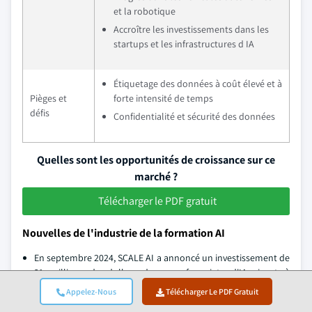
et la robotique
Accroître les investissements dans les
startups et les infrastructures d IA
Étiquetage des données à coût élevé et à
Pièges et
forte intensité de temps
défis
Confidentialité et sécurité des données
Quelles sont les opportunités de croissance sur ce
marché ?
Télécharger le PDF gratuit
Nouvelles de l'industrie de la formation AI
En septembre 2024, SCALE AI a annoncé un investissement de
21 millions de dollars dans neuf projets d'IA visant à
améliorer les soins de santé au Canada. Cette initiative, qui
Appelez-Nous
Télécharger Le PDF Gratuit
vise à optimiser la gestion des ressources, les soins aux