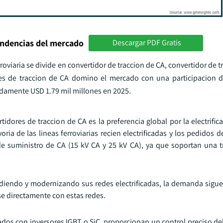
endencias del mercado
Descargar PDF Gratis
oviaria se divide en convertidor de traccion de CA, convertidor de t
ores de traccion de CA domino el mercado con una participacion
amente USD 1.79 mil millones en 2025.
dores de traccion de CA es la preferencia global por la electrific
oria de las lineas ferroviarias recien electrificadas y los pedidos d
de suministro de CA (15 kV CA y 25 kV CA), ya que soportan una 
diendo y modernizando sus redes electrificadas, la demanda sigu
se directamente con estas redes.
dos con inversores IGBT o SiC, proporcionan un control preciso de