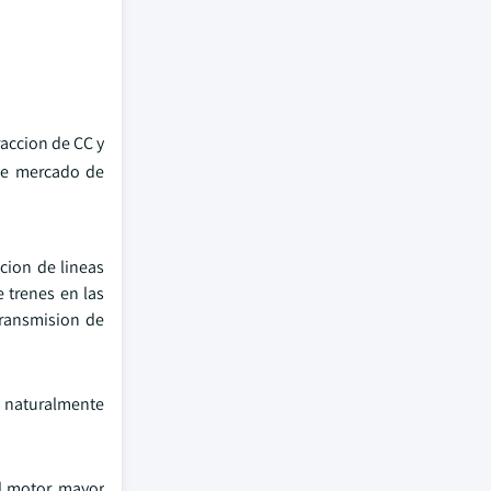
raccion de CC y
 de mercado de
acion de lineas
e trenes en las
transmision de
e naturalmente
l motor, mayor