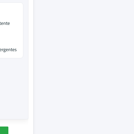
tente
mergentes