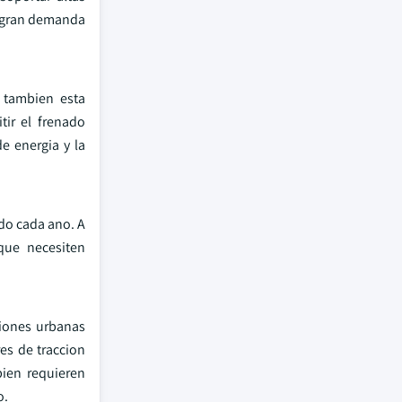
na gran demanda
 tambien esta
ir el frenado
e energia y la
do cada ano. A
que necesiten
ciones urbanas
es de traccion
bien requieren
o.