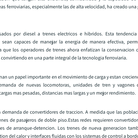
ineas ferroviarias, especialmente las de alta velocidad, ha creado u
os por diesel a trenes electricos e hibridos. Esta tendencia
sean capaces de manejar la energia de manera efectiva, permit
a que los operadores de trenes ahora enfatizan la conservacion d
convirtiendo en una parte integral de la tecnologia ferroviaria.
enan un papel importante en el movimiento de carga y estan crecien
 demanda de nuevas locomotoras, unidades de tren y vagones 
 cargas mas pesadas, distancias mas largas y un mejor rendimiento.
a demanda de convertidores de traccion. A medida que las pobla
enes de pasajeros de doble piso.Estas redes requieren convertidor
tes de arranque-detencion. Los trenes de nueva generacion tam
n del calor y interfaces fluidas con los sistemas de control a bord