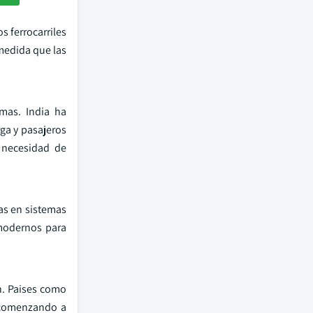
s ferrocarriles
medida que las
 mas. India ha
rga y pasajeros
a necesidad de
as en sistemas
 modernos para
n. Paises como
n comenzando a