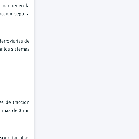
s mantienen la
accion seguira
ferroviarias de
r los sistemas
es de traccion
n mas de 3 mil
soportar altas