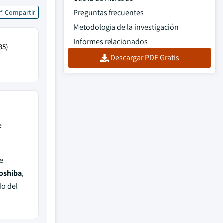
Preguntas frecuentes
Compartir
Metodología de la investigación
Informes relacionados
35)
Descargar PDF Gratis
e
e
oshiba
,
do del