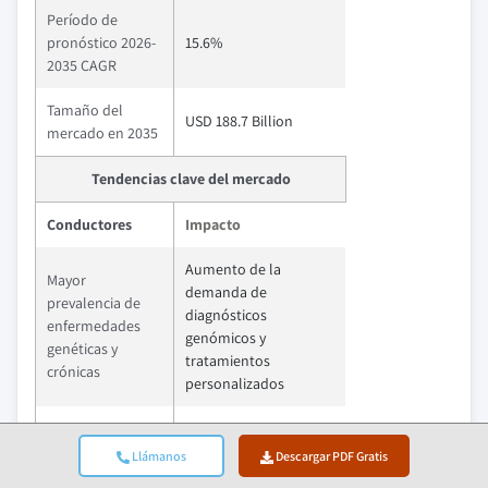
Período de
pronóstico 2026-
15.6%
2035 CAGR
Tamaño del
USD 188.7 Billion
mercado en 2035
Tendencias clave del mercado
Conductores
Impacto
Aumento de la
Mayor
demanda de
prevalencia de
diagnósticos
enfermedades
genómicos y
genéticas y
tratamientos
crónicas
personalizados
Avances en
Permite análisis
tecnologías de
Llámanos
Descargar PDF Gratis
genómicos más
secuenciación de
rápidos y precisos, así