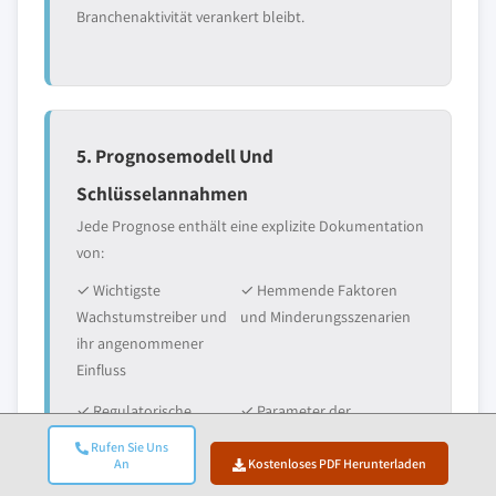
Branchenaktivität verankert bleibt.
5. Prognosemodell Und
Schlüsselannahmen
Jede Prognose enthält eine explizite Dokumentation
von:
✓ Wichtigste
✓ Hemmende Faktoren
Wachstumstreiber und
und Minderungsszenarien
ihr angenommener
Einfluss
✓ Regulatorische
✓ Parameter der
Annahmen und das
Technologieadoptionskurve
Rufen Sie Uns
Risiko von
An
Kostenloses PDF Herunterladen
Politikwechseln