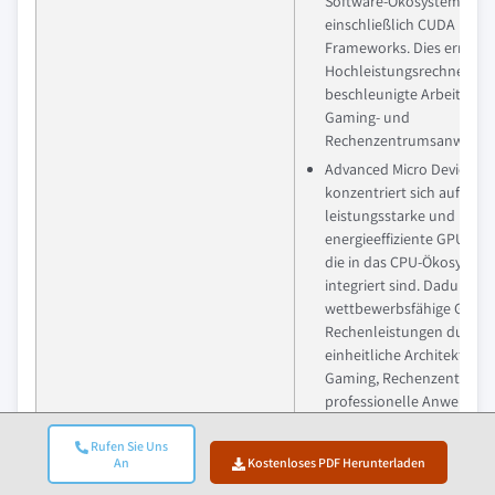
Software-Ökosystem
einschließlich CUDA und K
Frameworks. Dies ermögli
Hochleistungsrechnen u
beschleunigte Arbeitslast
Gaming- und
Rechenzentrumsanwendu
Advanced Micro Devices (
konzentriert sich auf
leistungsstarke und
energieeffiziente GPU-Lö
die in das CPU-Ökosystem
integriert sind. Dadurch 
wettbewerbsfähige Grafik
Rechenleistungen durch
einheitliche Architekturen
Gaming, Rechenzentren 
professionelle Anwendu
erzielt.
Rufen Sie Uns
Intel Corporation speziali
An
Kostenloses PDF Herunterladen
sich auf integrierte und di