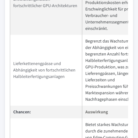
Produktionskosten erhöht u
fortschrittlicher GPU-Architekturen
Erschwinglichkeit für preisse
Verbraucher- und
Unternehmenssegmente
einschränkt.
Begrenzt das Wachstum auf
der Abhängigkeit von einer
begrenzten Anzahl fortschrit
Halbleiterfertigungsanlagen 
Lieferkettenengpässe und
GPU-Produktion, was zu
Abhängigkeit von fortschrittlichen
Lieferengpässen, längeren
Halbleiterfertigungsanlagen
Lieferzeiten und
Preisschwankungen führt, di
Marktexpansion während ho
Nachfragephasen einschränk
Chancen:
Auswirkung
Bietet starkes Wachstumspot
durch die zunehmende Verb
von Edge-Computing-Geräten