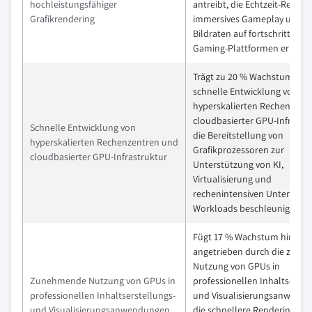
hochleistungsfähiger
antreibt, die Echtzeit-Render
Grafikrendering
immersives Gameplay und h
Bildraten auf fortschrittliche
Gaming-Plattformen ermögl
Trägt zu 20 % Wachstum bei, 
schnelle Entwicklung von
hyperskalierten Rechenzent
cloudbasierter GPU-Infrastr
Schnelle Entwicklung von
die Bereitstellung von
hyperskalierten Rechenzentren und
Grafikprozessoren zur
cloudbasierter GPU-Infrastruktur
Unterstützung von KI,
Virtualisierung und
rechenintensiven Unterneh
Workloads beschleunigt.
Fügt 17 % Wachstum hinzu,
angetrieben durch die zun
Nutzung von GPUs in
Zunehmende Nutzung von GPUs in
professionellen Inhaltserste
professionellen Inhaltserstellungs-
und Visualisierungsanwend
und Visualisierungsanwendungen
die schnellere Rendering-, 3