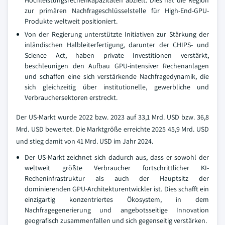
Hochleistungsrechenkapazitäten abzielt. Dies hat die Region
zur primären Nachfrageschlüsselstelle für High-End-GPU-
Produkte weltweit positioniert.
Von der Regierung unterstützte Initiativen zur Stärkung der
inländischen Halbleiterfertigung, darunter der CHIPS- und
Science Act, haben private Investitionen verstärkt,
beschleunigen den Aufbau GPU-intensiver Rechenanlagen
und schaffen eine sich verstärkende Nachfragedynamik, die
sich gleichzeitig über institutionelle, gewerbliche und
Verbrauchersektoren erstreckt.
Der US-Markt wurde 2022 bzw. 2023 auf 33,1 Mrd. USD bzw. 36,8
Mrd. USD bewertet. Die Marktgröße erreichte 2025 45,9 Mrd. USD
und stieg damit von 41 Mrd. USD im Jahr 2024.
Der US-Markt zeichnet sich dadurch aus, dass er sowohl der
weltweit größte Verbraucher fortschrittlicher KI-
Recheninfrastruktur als auch der Hauptsitz der
dominierenden GPU-Architekturentwickler ist. Dies schafft ein
einzigartig konzentriertes Ökosystem, in dem
Nachfragegenerierung und angebotsseitige Innovation
geografisch zusammenfallen und sich gegenseitig verstärken.