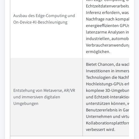
Echtzeitdatenverarbeitung u
Inferenz erfordern, was die
Ausbau des Edge-Computing und
Nachfrage nach kompakten,
On-Device-KI-Beschleunigung
energieeffizienten GPUs steig
latenzarme Analysen in
industriellen, automobilen 
Verbraucheranwendungen
ermöglichen.
Bietet Chancen, da wachsen
Investitionen in immersive
Technologien die Nachfrage 
Hochleistungs-GPUs erhöhen
Entstehung von Metaverse, AR/VR
komplexe 3D-Umgebungen 
und immersiven digitalen
und Echtzeit-Interaktionen
Umgebungen
unterstützen können, wodur
Benutzererlebnis in Gaming,
Unternehmen und virtuellen
Kollaborationsplattformen
verbessert wird.