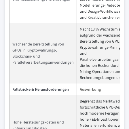
Modellierungs-, Videobearbe
und Design-Workflows in Me
und Kreativbranchen ermögl
Macht 13 % Wachstum aus,
aufgrund der wachsenden
Bereitstellung von GPUs in
Wachsende Bereitstellung von
Kryptowährungs-Mining, Blo
GPUs in Kryptowährungs-,
und
Blockchain- und
Parallelverarbeitungsanwen
Parallelverarbeitungsanwendungen
die hohen Rechendurchsatz 
Mining-Operationen und vert
Rechenumgebungen unterst
Fallstricke & Herausforderungen
Auswirkung
Begrenzt das Marktwachstum
fortschrittliche GPU-Designs
hochmoderne Fertigungspro
hohe F&E-Investitionen und 
Hohe Herstellungskosten und
Materialien erfordern, was di
Entwicklungskosten