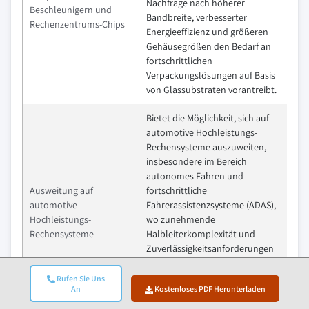
Nachfrage nach höherer
Beschleunigern und
Bandbreite, verbesserter
Rechenzentrums-Chips
Energieeffizienz und größeren
Gehäusegrößen den Bedarf an
fortschrittlichen
Verpackungslösungen auf Basis
von Glassubstraten vorantreibt.
Bietet die Möglichkeit, sich auf
automotive Hochleistungs-
Rechensysteme auszuweiten,
insbesondere im Bereich
autonomes Fahren und
Ausweitung auf
fortschrittliche
automotive
Fahrerassistenzsysteme (ADAS),
Hochleistungs-
wo zunehmende
Rechensysteme
Halbleiterkomplexität und
Zuverlässigkeitsanforderungen
die Adoption thermisch stabiler
und hochdichter
Rufen Sie Uns
An
Kostenloses PDF Herunterladen
Substrattechnologien
unterstützen.