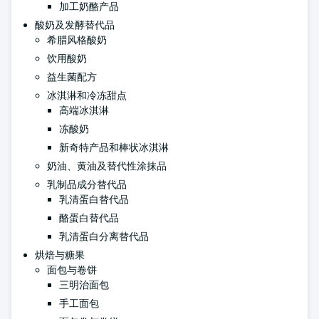
加工奶酪产品
酸奶及发酵替代品
希腊风格酸奶
饮用酸奶
益生菌配方
冰淇淋和冷冻甜点
高端冰淇淋
冻酸奶
新奇特产品和棒状冰淇淋
奶油、黄油及替代性涂抹品
乳制品成分替代品
乳清蛋白替代品
酪蛋白替代品
乳清蛋白分离替代品
烘焙与糖果
面包与卷饼
三明治面包
手工面包