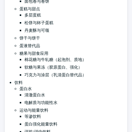
面包卷与卷饼
蛋糕与甜点
多层蛋糕
松饼与杯子蛋糕
丹麦酥与可颂
饼干与饼干
蛋液替代品
糖果与甜食应用
棉花糖与牛轧糖（起泡剂、质地）
软糖与果冻（胶原蛋白、强化）
巧克力与涂层（乳清蛋白替代品）
饮料
蛋白水
清澈蛋白水
电解质与功能性水
运动与能量饮料
等渗饮料
蛋白强化能量饮料
训前/训中饮料