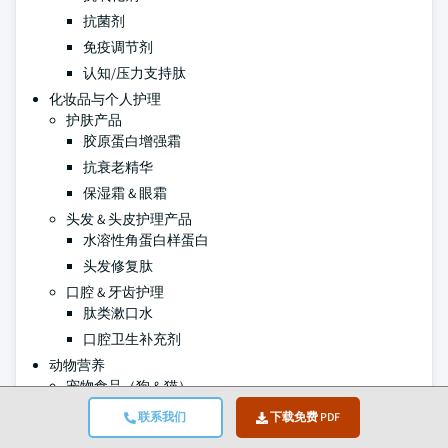
抗菌剂
免疫调节剂
认知/压力支持肽
化妆品与个人护理
护肤产品
胶原蛋白增强霜
抗衰老精华
保湿霜 & 眼霜
头发 & 头皮护理产品
水溶性角蛋白样蛋白
头发修复肽
口腔 & 牙齿护理
肽类漱口水
口腔卫生补充剂
动物营养
宠物食品（狗 & 猫）
蛋白质增强颗粒、湿粮、零食
联系我们
下载免费 PDF
水产饲料