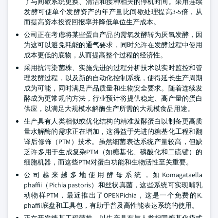
了与间歇系统更换、清洁和接种相关的停机时间。采用连续
发酵可使单个发酵资产的年产量比间歇处理提高3-5倍，从
而提高资本投资回报率并降低单位生产成本。
公司正在考虑将某些蛋白产品的需氧发酵转为厌氧发酵，因
为这可以避免耗能的通气要求，同时允许在发酵过程中使用
成本更低的底物，从而提高整个过程的经济性。
采用抗污染菌株、实施先进的过程分析技术以实时监控和管
理发酵过程，以及新的自动化控制系统，使得延长生产周期
成为可能，同时满足产品质量和生物安全要求。随着连续发
酵成为更常规的方法，行业预计将提供稳定、高产量的蛋白
供应，以满足大规模水解酶生产所需的大规模食品用途。
生产具有人类相似或优化结构的精准发酵蛋白以制备更高质
量水解酶的需求正在增加，这得益于先进的糖基化工程和翻
译后修饰（PTM）技术。虽然细菌表达系统产量较高，但缺
乏许多用于生成复杂PTM（如糖基化、磷酸化和二硫键）的
细胞机器，而这些PTM对蛋白功能和生物活性至关重要。
公司越来越多地使用酵母系统，如Komagataella
phaffii（Pichia pastoris）和丝状真菌，这些系统可实现哺乳
动物样PTM，最近推出了OPENPichia，这是一个免费的K.
phaffii底盘和工具包，有助于普及高性能表达系统的使用。