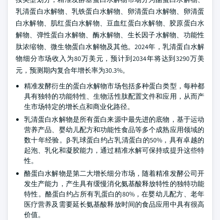
乳清蛋白水解物、乳铁蛋白水解物、卵清蛋白水解物、卵清蛋
白水解物、肌红蛋白水解物、豆血红蛋白水解物、胶原蛋白水
解物、弹性蛋白水解物、酶水解物、生长因子水解物、功能性
肽浓缩物、微生物蛋白水解物及其他。2024年，乳清蛋白水解
物细分市场收入为80万美元，预计到2034年将达到3290万美
元，预测期内复合年增长率为30.3%。
精准发酵衍生的蛋白水解物市场包括多种蛋白类型，每种都
具有独特的功能特性、生物活性肽配置文件和应用，从而产
生市场特定的增长点和商业化路径。
乳清蛋白水解物是所有蛋白来源中最先进的底物，基于运动
营养产品、婴幼儿配方和功能性食品等多个成熟应用领域的
数十年经验。β-乳球蛋白约占乳清蛋白的50%，具有卓越的
起泡、乳化和凝胶能力，通过精准水解可保持或提升这些特
性。
酪蛋白水解物是第二大增长细分市场，随着精准发酵公司开
发生产能力，产生具有缓慢消化氨基酸释放特性的独特功能
特性。酪蛋白约占所有乳蛋白的80%，在婴幼儿配方、老年
医疗营养及需要延长氨基酸释放时间的食品应用中具有很高
价值。