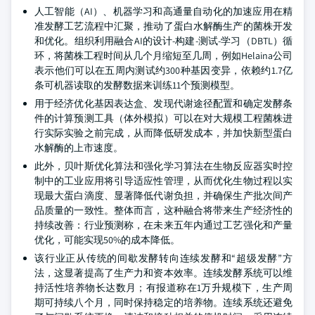
人工智能（AI）、机器学习和高通量自动化的加速应用在精
准发酵工艺流程中汇聚，推动了蛋白水解酶生产的菌株开发
和优化。组织利用融合AI的设计-构建-测试-学习（DBTL）循
环，将菌株工程时间从几个月缩短至几周，例如Helaina公司
表示他们可以在五周内测试约300种基因变异，依赖约1.7亿
条可机器读取的发酵数据来训练11个预测模型。
用于经济优化基因表达盒、发现代谢途径配置和确定发酵条
件的计算预测工具（体外模拟）可以在对大规模工程菌株进
行实际实验之前完成，从而降低研发成本，并加快新型蛋白
水解酶的上市速度。
此外，贝叶斯优化算法和强化学习算法在生物反应器实时控
制中的工业应用将引导适应性管理，从而优化生物过程以实
现最大蛋白滴度、显著降低代谢负担，并确保生产批次间产
品质量的一致性。整体而言，这种融合将带来生产经济性的
持续改善：行业预测称，在未来五年内通过工艺强化和产量
优化，可能实现50%的成本降低。
该行业正从传统的间歇发酵转向连续发酵和“超级发酵”方
法，这显著提高了生产力和资本效率。连续发酵系统可以维
持活性培养物长达数月；有报道称在1万升规模下，生产周
期可持续八个月，同时保持稳定的培养物。连续系统还避免