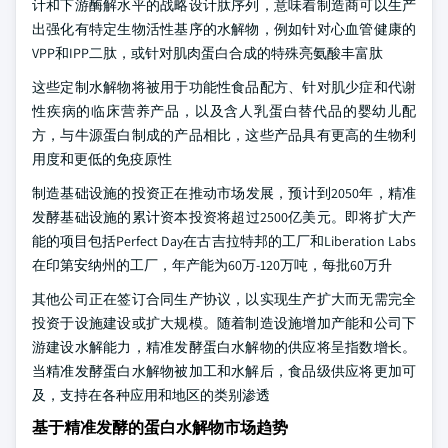
计和下游酶解水平的战略设计肽序列，意味着制造商可以生产
出强化有特定生物活性基序的水解物，例如针对心血管健康的
VPP和IPP二肽，或针对肌肉蛋白合成的特殊亮氨酸丰富肽
这些定制水解物将被用于功能性食品配方、针对肌少症和代谢
性疾病的临床营养产品，以及含人乳蛋白替代品的婴幼儿配
方，与牛源蛋白制成的产品相比，这些产品具有更高的生物利
用度和更低的免疫原性
制造基础设施的投资正在推动市场发展，预计到2050年，精准
发酵基础设施的累计资本投资将超过2500亿美元。即将扩大产
能的项目包括Perfect Day在古吉拉特邦的工厂和Liberation Labs
在印第安纳州的工厂，年产能为60万-120万吨，每批60万升
其他公司正在签订合同生产协议，以实现生产扩大而无需完全
投资于设施建设或扩大规模。随着制造设施增加产能和公司下
游建设水解能力，精准发酵蛋白水解物的供应将呈指数增长。
当精准发酵蛋白水解物被加工和水解后，食品级供应将更加可
及，支持在各种应用和地区的类别渗透
基于精准发酵的蛋白水解物市场趋势