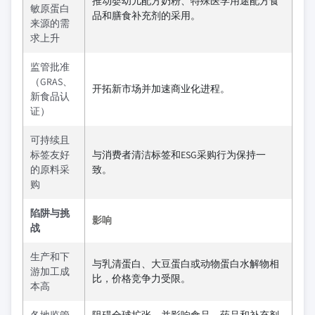
推动婴幼儿配方奶粉、特殊医学用途配方食
敏原蛋白
品和膳食补充剂的采用。
来源的需
求上升
监管批准
（GRAS、
开拓新市场并加速商业化进程。
新食品认
证）
可持续且
标签友好
与消费者清洁标签和ESG采购行为保持一
的原料采
致。
购
陷阱与挑
影响
战
生产和下
与乳清蛋白、大豆蛋白或动物蛋白水解物相
游加工成
比，价格竞争力受限。
本高