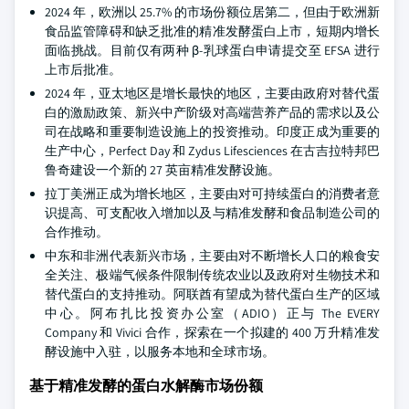
2024 年，欧洲以 25.7% 的市场份额位居第二，但由于欧洲新
食品监管障碍和缺乏批准的精准发酵蛋白上市，短期内增长
面临挑战。目前仅有两种 β-乳球蛋白申请提交至 EFSA 进行
上市后批准。
2024 年，亚太地区是增长最快的地区，主要由政府对替代蛋
白的激励政策、新兴中产阶级对高端营养产品的需求以及公
司在战略和重要制造设施上的投资推动。印度正成为重要的
生产中心，Perfect Day 和 Zydus Lifesciences 在古吉拉特邦巴
鲁奇建设一个新的 27 英亩精准发酵设施。
拉丁美洲正成为增长地区，主要由对可持续蛋白的消费者意
识提高、可支配收入增加以及与精准发酵和食品制造公司的
合作推动。
中东和非洲代表新兴市场，主要由对不断增长人口的粮食安
全关注、极端气候条件限制传统农业以及政府对生物技术和
替代蛋白的支持推动。阿联酋有望成为替代蛋白生产的区域
中心。阿布扎比投资办公室（ADIO）正与 The EVERY
Company 和 Vivici 合作，探索在一个拟建的 400 万升精准发
酵设施中入驻，以服务本地和全球市场。
基于精准发酵的蛋白水解酶市场份额