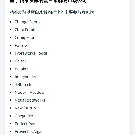
基于精准发酵的蛋白水解物市场公司
精准发酵基蛋白水解物行业的主要参与者包括：
Change Foods
Clara Foods
Cubiq Foods
Formo
Fybraworks Foods
Geltor
Helaina
Imagindairy
Jellatech
Modern Meadow
Motif FoodWorks
New Culture
Onego Bio
Perfect Day
Provectus Algae