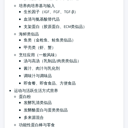
培养肉培养基与输入
生长因子（IGF、FGF、TGF-β）
血清与氨基酸替代品
支架蛋白（胶原蛋白、ECM类似品）
海鲜类似品
鱼类（金枪鱼、鲑鱼类似品）
甲壳类（虾、蟹）
烹饪应用（一般风味）
汤与高汤（乳制品/肉类类似品）
酱汁、肉汁与乳化剂
调味汁与调味品
即食餐、即食食品、方便食品
运动与活跃生活方式营养
蛋白粉
发酵乳清类似品
发酵酪蛋白与蛋类类似品
多来源混合
功能性蛋白棒与零食