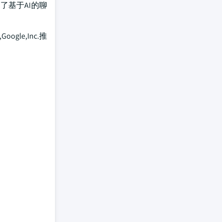
了基于AI的聊
le,Inc.推