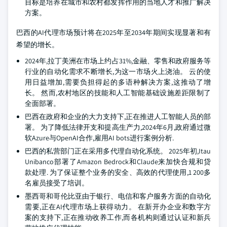
目标是培养在城市和农村都发挥作用的当地人才和推广解决
方案。
巴西的AI代理市场预计将在2025年至2034年期间实现显著和有
希望的增长。
2024年,拉丁美洲在市场上约占31%,金融、零售和政府服务等
行业的自动化需求不断增长,为这一市场火上浇油。 云的使
用日益增加,需要负担得起的多语种解决方案,这推动了增
长。 然而,农村地区的技能和人工智能基础设施差距限制了
全面部署。
巴西在政府和企业的大力支持下,正在推进人工智能人员的部
署。 为了降低法律开支和提高生产力,2024年6月,政府通过微
软Azure与OpenAI合作,雇用AI bots进行案例分析.
巴西的私营部门正在采用多代理自动化系统。 2025年初,Itau
Unibanco部署了Amazon Bedrock和Claude来加快合规和贷
款处理. 为了保证整个业务的安全、高效的代理使用,1 200多
名雇员接受了培训。
墨西哥和哥伦比亚由于银行、电信和客户服务方面的自动化
需要,正在AI代理市场上获得动力。 在新开办企业和数字方
案的支持下,正在推动收养工作,而各机构则通过认证和新兵