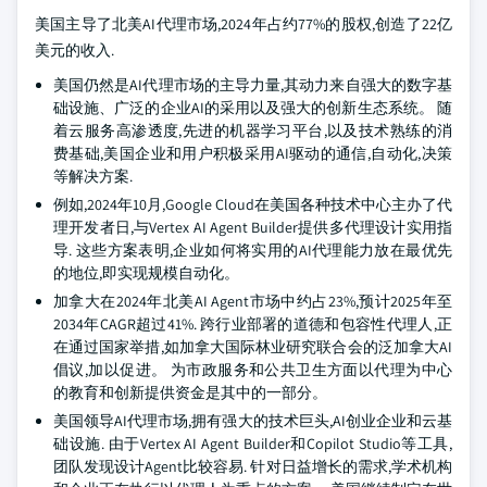
美国主导了北美AI代理市场,2024年占约77%的股权,创造了22亿
美元的收入.
美国仍然是AI代理市场的主导力量,其动力来自强大的数字基
础设施、广泛的企业AI的采用以及强大的创新生态系统。 随
着云服务高渗透度,先进的机器学习平台,以及技术熟练的消
费基础,美国企业和用户积极采用AI驱动的通信,自动化,决策
等解决方案.
例如,2024年10月,Google Cloud在美国各种技术中心主办了代
理开发者日,与Vertex AI Agent Builder提供多代理设计实用指
导. 这些方案表明,企业如何将实用的AI代理能力放在最优先
的地位,即实现规模自动化。
加拿大在2024年北美AI Agent市场中约占23%,预计2025年至
2034年CAGR超过41%. 跨行业部署的道德和包容性代理人,正
在通过国家举措,如加拿大国际林业研究联合会的泛加拿大AI
倡议,加以促进。 为市政服务和公共卫生方面以代理为中心
的教育和创新提供资金是其中的一部分。
美国领导AI代理市场,拥有强大的技术巨头,AI创业企业和云基
础设施. 由于Vertex AI Agent Builder和Copilot Studio等工具,
团队发现设计Agent比较容易. 针对日益增长的需求,学术机构