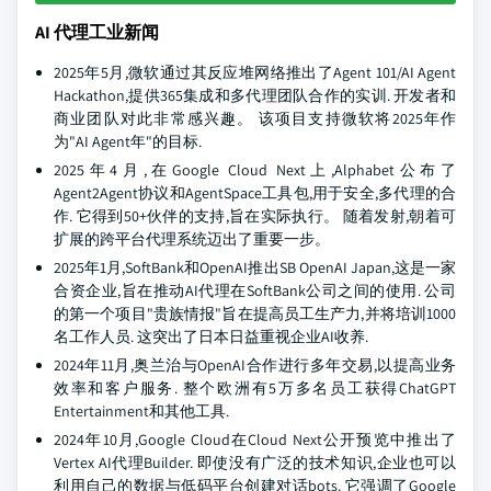
AI 代理工业新闻
2025年5月,微软通过其反应堆网络推出了Agent 101/AI Agent
Hackathon,提供365集成和多代理团队合作的实训. 开发者和
商业团队对此非常感兴趣。 该项目支持微软将2025年作
为"AI Agent年"的目标.
2025年4月,在Google Cloud Next上,Alphabet公布了
Agent2Agent协议和AgentSpace工具包,用于安全,多代理的合
作. 它得到50+伙伴的支持,旨在实际执行。 随着发射,朝着可
扩展的跨平台代理系统迈出了重要一步。
2025年1月,SoftBank和OpenAI推出SB OpenAI Japan,这是一家
合资企业,旨在推动AI代理在SoftBank公司之间的使用. 公司
的第一个项目"贵族情报"旨在提高员工生产力,并将培训1000
名工作人员. 这突出了日本日益重视企业AI收养.
2024年11月,奥兰治与OpenAI合作进行多年交易,以提高业务
效率和客户服务. 整个欧洲有5万多名员工获得ChatGPT
Entertainment和其他工具.
2024年10月,Google Cloud在Cloud Next公开预览中推出了
Vertex AI代理Builder. 即使没有广泛的技术知识,企业也可以
利用自己的数据与低码平台创建对话bots. 它强调了Google