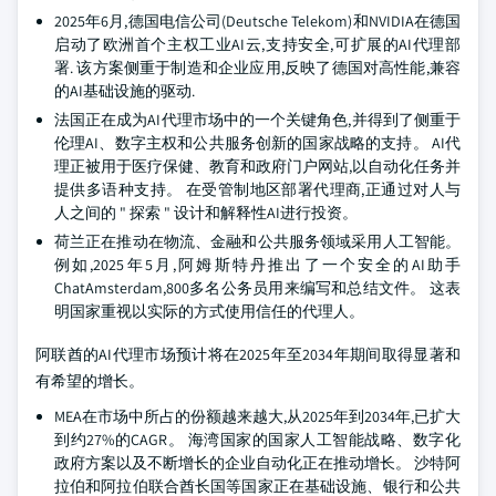
2025年6月,德国电信公司(Deutsche Telekom)和NVIDIA在德国
启动了欧洲首个主权工业AI云,支持安全,可扩展的AI代理部
署. 该方案侧重于制造和企业应用,反映了德国对高性能,兼容
的AI基础设施的驱动.
法国正在成为AI代理市场中的一个关键角色,并得到了侧重于
伦理AI、数字主权和公共服务创新的国家战略的支持。 AI代
理正被用于医疗保健、教育和政府门户网站,以自动化任务并
提供多语种支持。 在受管制地区部署代理商,正通过对人与
人之间的 " 探索 " 设计和解释性AI进行投资。
荷兰正在推动在物流、金融和公共服务领域采用人工智能。
例如,2025年5月,阿姆斯特丹推出了一个安全的AI助手
ChatAmsterdam,800多名公务员用来编写和总结文件。 这表
明国家重视以实际的方式使用信任的代理人。
阿联酋的AI代理市场预计将在2025年至2034年期间取得显著和
有希望的增长。
MEA在市场中所占的份额越来越大,从2025年到2034年,已扩大
到约27%的CAGR。 海湾国家的国家人工智能战略、数字化
政府方案以及不断增长的企业自动化正在推动增长。 沙特阿
拉伯和阿拉伯联合酋长国等国家正在基础设施、银行和公共