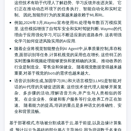
这些技术有助于代理人了解趋势、学习反馈并改进决策。 它
们正在推动动态环境下的任务执行、智能自动化和实时定
制。 因此,智能剂行为的发展越来越依赖于ML和RL.
例如,2024年3月,Waymo宣布使用RL处理每年数百万模拟英
里. 这些模拟增强了自驾车安全和实时驾驶判断. Waymo的代
理由于应用强化学习,可以不断适应新的道路条件. 这表明强
化学习如何促进风险实用的AI应用.
随着企业将视觉智能整合到AI Agent中,从事质量控制,库存检
查,面部识别等任务,计算机视觉的采用也在增长. 这些特工的
实时图像和视频处理能够更快和更精确的决策。 推动收养的
行业是制造业、零售业和保健业。 随着视觉数据变得越来越
重要,对基于视觉的bots的需求也越来越大。
语音识别和生成,加固学习(RL)和大语言模型(LLMS)是智能,对
话的AI代理的关键促进因素. 这些技术使代理人能够开展复
杂、多步骤的活动,理解语音方向,并产生与人类相似的答
复。 在企业业务、保健和客户服务等行业,收养工作正在加
速。 随着能力的提高,培训的重点是多种语文的准确性、安
全和背景流畅。
基于部署模式,市场被分割成基于云,基于前提,以及边缘计算集
成. 预计以云为基础的部分将占主导地位,因为培训数千名来自