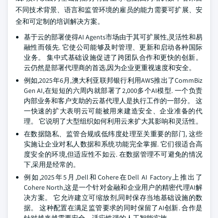
不同技术背景、语言和监管环境的雇员的能力需要可扩展、安
全和可定制的培训解决方案。
基于云的部署使得AI Agents市场由于其可扩展性,灵活性和易
融性而领先. 它使公司能够及时管理、更新和启动各种国际
业务。 集中式基础设施促进了跨团队合作和更快的创新。
云仍然是部署代理商的首选,因为企业更重视速度和安全。
例如,2025年6月,澳大利亚联邦银行利用AWS推出了CommBiz
Gen AI,在短短的六周内就部署了2,000多个AI模型. 一个负责
内部业务和客户支助的云基代理人是执行工作的一部分。 这
一快速的扩大表明云可能被用来建造安全、企业准备的代
理。 它说明了大型组织如何利用云来扩大其影响和灵活性。
在数据隐私、监管合规或低纬度处理至关重要的部门, 这些
实施让企业对私人数据和系统功能完全掌握. 它们很适合高
度安全的环境,但适应性不如云. 在数据管理不可避免的情况
下,采用是经常的。
例如,2025年5月,Dell和Cohere在Dell AI Factory上推出了
Cohere North,这是一个针对金融和企业用户的精密代理AI解
决方案。 它允许建立可缩放剂,同时保存当地基础设施的数
据。 这种配置在满足监管要求的同时保留了AI创新. 合作是