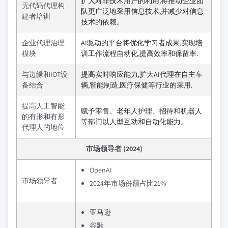
扩大对非技术用户的利用,将推动企业团
无代码代理构
队更广泛地采用信息技术,并减少对信息
建者培训
技术的依赖。
企业代理治理
AI驱动的平台将优化学习者成果,实现培
模块
训工作流程自动化,提高效率和保留率.
与边缘和IOT设
提高实时响应能力,扩大AI代理在自主车
备结合
辆,智能制造,医疗保健等行业的采用.
提高人工智能
赋予零售、老年人护理、招待和机器人
的有形和有形
等部门以人型互动和自动化能力。
代理人的地位
市场领导者 (2024)
OpenAI
市场领导者
2024年市场份额占比21%
亚马逊
谷歌