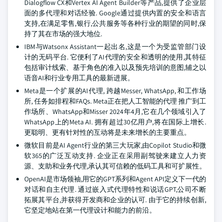
Dialogflow CX和Vertex AI Agent Builder等产品,提供了企业层
面的多代理和对话经验. Google通过提供内置的安全和语言
支持,在满足零售,银行,公共服务等各种行业的期望的同时,保
持了其在市场的强大地位.
IBM与Watsonx Assistant一起出名,这是一个为受监管部门设
计的无码平台. 它便利了AI代理的安全和透明的使用,其特征
包括审计线索、基于角色的准入以及预先培训的意图,辅之以
语音AI和行业专用工具的最新进展。
Meta是一个扩展的AI代理, 跨越Messer, WhatsApp, 和工作场
所, 任务如排程和FAQs. Meta正在把人工智能的代理 推广到工
作场所、WhatsApp和Misser 2024年4月,它在几个领域引入了
WhatsApp上的Meta AI. 拥有超过30亿用户,将在国际上增长.
更聪明、更有针对性的互动将是未来增长的主要重点。
微软目前是AI Agent行业的第三大玩家,由Copilot Studio和微
软365的广泛互动支持. 企业正在采用副驾驶来建立人力资
源、支助和业务代理,承认其可信赖的低码工具和可扩展性。
OpenAI是市场领袖,用它的GPT系列和Agent API定义下一代的
对话和自主代理. 通过嵌入式代理特性和说话GPT,公司不断
拓展其平台,并获得开发商和企业的认可. 由于它的持续创新,
它坚定地站在第一代理设计和能力的前沿。