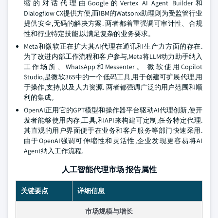
缩的对话代理由Google的Vertex AI Agent Builder和
Dialogflow CX提供方便,而IBM的Watsonx助理则为受监管行业
提供安全,无码的解决方案. 两者都着重强调可审计性、合规
性和行业特定技能,以满足复杂的业务要求。
Meta和微软正在扩大其AI代理在通讯和生产力方面的存在.
为了改进内部工作流程和客户参与,Meta将LLM动力助手纳入
工作场所、WhatsApp和Messenter。 微软使用Copilot
Studio,是微软365中的一个低码工具,用于创建可扩展代理,用
于操作,支持,以及人力资源. 两者都强调广泛的用户范围和顺
利的集成。
OpenAI正用它的GPT模型和操作器平台驱动AI代理创新,使开
发者能够使用内存,工具,和API来构建可定制,任务特定代理.
其直观的用户界面便于在业务和客户服务等部门快速采用.
由于OpenAI强调可伸缩性和灵活性,企业发现更容易将AI
Agent纳入工作流程.
人工智能代理市场 报告属性
关键要点
详细信息
市场规模与增长