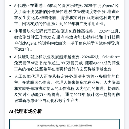
AI代理正在通过LLM驱动的管弦乐转换. 2025年1月,OpenAI引
入了基于浏览器的操作员代理,独立管理调度等任务. 培训正
在发生变化,以强调逻辑、背景和实时行为,随着这种走向自
主、网络友好的代理,预计到2026年将广泛采用企业。
使用模块化低码代理正在促进包容性高技能。 2024年11月,
微软副驾驶工作室发布,带有拖放功能,协助科技和非科技用
户创建Agent. 培训将继续由这一基于角色的学习战略领导,直
至2027年。
AI认证对就业和职业发展越来越重要. 2024年9月, Salesforce
免费提供AI证书,结果超过260万份完成. 随着Agent成为商业
工具的核心,这些徽章在招聘和晋升方面变得越来越重要.
人工智能代理人正在从特定任务组演变为跨业务职能的自
主、多式联运合作者。 代理人越来越多地在业务、人力资源
和支助等领域协助复杂的工作流程,因为他们的推理、协调以
及实时互动能力不断提高。 通过2027年,预计这一趋势将彻
底重新考虑企业自动化和数字生产力.
AI 代理市场分析