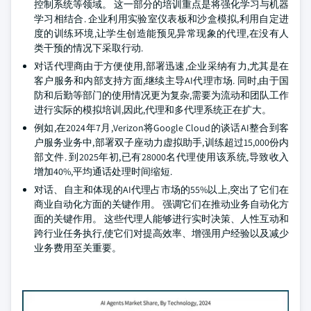
控制系统等领域。 这一部分的培训重点是将强化学习与机器
学习相结合. 企业利用实验室仪表板和沙盒模拟,利用自定进
度的训练环境,让学生创造能预见异常现象的代理,在没有人
类干预的情况下采取行动.
对话代理商由于方便使用,部署迅速,企业采纳有力,尤其是在
客户服务和内部支持方面,继续主导AI代理市场. 同时,由于国
防和后勤等部门的使用情况更为复杂,需要为流动和团队工作
进行实际的模拟培训,因此,代理和多代理系统正在扩大。
例如,在2024年7月,Verizon将Google Cloud的谈话AI整合到客
户服务业务中,部署双子座动力虚拟助手,训练超过15,000份内
部文件. 到2025年初,已有28000名代理使用该系统,导致收入
增加40%,平均通话处理时间缩短.
对话、自主和体现的AI代理占市场的55%以上,突出了它们在
商业自动化方面的关键作用。 强调它们在推动业务自动化方
面的关键作用。 这些代理人能够进行实时决策、人性互动和
跨行业任务执行,使它们对提高效率、增强用户经验以及减少
业务费用至关重要。