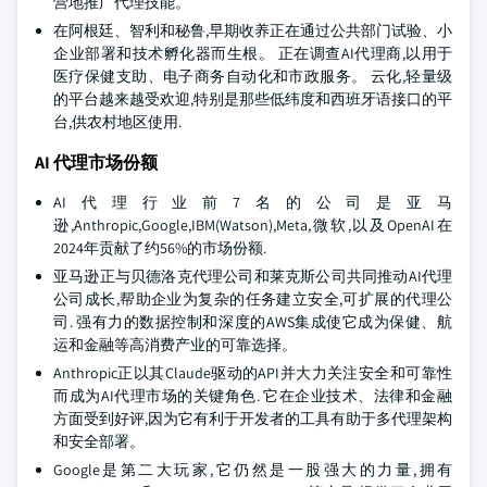
营地推广代理技能。
在阿根廷、智利和秘鲁,早期收养正在通过公共部门试验、小
企业部署和技术孵化器而生根。 正在调查AI代理商,以用于
医疗保健支助、电子商务自动化和市政服务。 云化,轻量级
的平台越来越受欢迎,特别是那些低纬度和西班牙语接口的平
台,供农村地区使用.
AI 代理市场份额
AI代理行业前7名的公司是亚马
逊,Anthropic,Google,IBM(Watson),Meta,微软,以及OpenAI在
2024年贡献了约56%的市场份额.
亚马逊正与贝德洛克代理公司和莱克斯公司共同推动AI代理
公司成长,帮助企业为复杂的任务建立安全,可扩展的代理公
司. 强有力的数据控制和深度的AWS集成使它成为保健、航
运和金融等高消费产业的可靠选择。
Anthropic正以其Claude驱动的API并大力关注安全和可靠性
而成为AI代理市场的关键角色. 它在企业技术、法律和金融
方面受到好评,因为它有利于开发者的工具有助于多代理架构
和安全部署。
Google是第二大玩家,它仍然是一股强大的力量,拥有