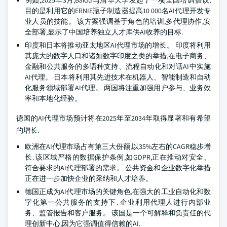
例如,2025年3月,Baidu与清华大学发起了一项全国培训倡议,
目的是利用它的ERNIE瓶子制造器提高10 000名AI代理开发专
业人员的技能。 该方案强调基于角色的培训,多代理协作,安
全部署,显示了中国培养独立人才库供AI收养的目标.
印度和日本将推动亚太地区AI代理市场的增长。 印度将利用
其庞大的数字人口和诸如数字印度之类的举措,在电子商务、
金融和公共服务的多语种支持、流程自动化和对话AI中实施
AI代理。 日本将利用其先进技术在机器人、智能制造和自动
化服务领域部署AI代理。 两国将注重加强用户参与、业务效
率和本地化经验。
德国的AI代理市场预计将在2025年至2034年取得显著和有希望
的增长.
欧洲在AI代理市场占有第三大份额,以35%左右的CAGR稳步增
长. 该区域严格的数据保护条例,如GDPR,正在推动对安全、
符合要求的AI代理部署的需求。 公共资金和企业数字化举措
正在进一步加快企业的采纳和人才培养。
德国正成为AI代理市场的关键角色,在强大的工业自动化和数
字化第一公共服务的支持下. 企业利用代理人进行内部业
务、监管报告和客户服务。 该国是一个可解释和负责任的代
理创新中心,因为它强调值得信赖的AI.