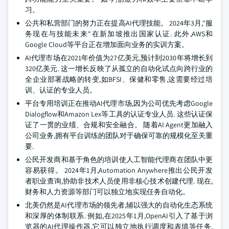
习。
公共和私营部门的努力正在提高AI代理技能。 2024年3月,"服
务现在与技能未来"在新加坡推出国家认证. 此外,AWS和
Google Cloud等平台正在增加面向业务的实训方案。
AI代理市场在2021年价值为27亿美元,预计到2030年将增长到
320亿美元. 这一增长反映了从孤立的自动化试点向跨行业的
全企业部署战略的转变,如BFSI、保健和零售,这需要经过培
训、认证的专业人员。
平台专用培训正在推动AI代理市场,因为公司优先考虑Google
Dialogflow和Amazon Lex等工具的认证专业人员. 这些认证保
证了一贯的业绩、合规和安全融合。 随着AI Agent更加融入
公司业务,拥有平台训练的团队对于确保可靠的规模化至关重
要.
公民开发商和基于角色的培训使人工智能代理商在团队中更
容易获得。 2024年1月,Automation Anywhere推出公民开发
者职业查询,协助非技术人员使用非核心技术创建代理. 现在,
财务和人力资源等部门可以独立地实现任务自动化。
北美仍然是AI代理市场的领先者,辅以强大的自动化生态系统
和深厚的体制联系. 例如,在2025年1月,OpenAI引入了基于浏
览器的AI代理操作器,它可以独立地执行调度和表填等任务.