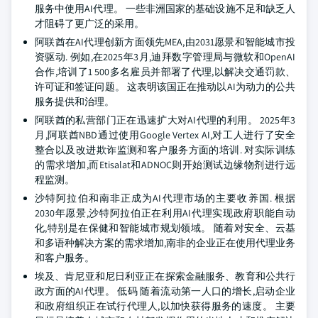
服务中使用AI代理。 一些非洲国家的基础设施不足和缺乏人
才阻碍了更广泛的采用。
阿联酋在AI代理创新方面领先MEA,由2031愿景和智能城市投
资驱动. 例如,在2025年3月,迪拜数字管理局与微软和OpenAI
合作,培训了1 500多名雇员并部署了代理,以解决交通罚款、
许可证和签证问题。 这表明该国正在推动以AI为动力的公共
服务提供和治理。
阿联酋的私营部门正在迅速扩大对AI代理的利用。 2025年3
月,阿联酋NBD通过使用Google Vertex AI,对工人进行了安全
整合以及改进欺诈监测和客户服务方面的培训. 对实际训练
的需求增加,而Etisalat和ADNOC则开始测试边缘物剂进行远
程监测。
沙特阿拉伯和南非正成为AI代理市场的主要收养国. 根据
2030年愿景,沙特阿拉伯正在利用AI代理实现政府职能自动
化,特别是在保健和智能城市规划领域。 随着对安全、云基
和多语种解决方案的需求增加,南非的企业正在使用代理业务
和客户服务。
埃及、肯尼亚和尼日利亚正在探索金融服务、教育和公共行
政方面的AI代理。 低码 随着流动第一人口的增长,启动企业
和政府组织正在试行代理人,以加快获得服务的速度。 主要