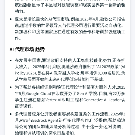
该出版物显示了本区域对技能调整和现实世界第一创新的驱
动力。
亚太是增长最快的AI代理市场. 例如,2025年4月,微软公司报告
说,超过半数的世界领导人与代理公司进行重要活动自动化。
新加坡和印度等国家正在通过有效的合作和培训加强这项工
作。
AI 代理市场 趋势
在发展中国家,通过政府支持的人工智能技能化努力,正在扩
大准入。 2025年6月,印度奥迪沙政府推出了"AI 2025政策"(AI
Policy 2025),旨在将AI教育融入学校,每年培训8,000名居民,为
从学校层面开始的未来AI代理创造技能打下基础.
为了帮助各组织识别和验证代理设计和部署方面的人才,2025
年5月,Google Cloud在印度开办了Gen AI学院. 目前,有22万多
学生注册在诸如Vertex AI即时工程和Generative AI Leader认
证等课程.
多代理管弦乐让开发者更容易构建复杂的工作流程. 2025年3
月,AWS与Bedrock Agent进行多代理合作,广泛提供,帮助穆迪
等公司的团队加速风险分析等过程. 由于这一变化,对协调、
治理和调试培训的需求日益增加。