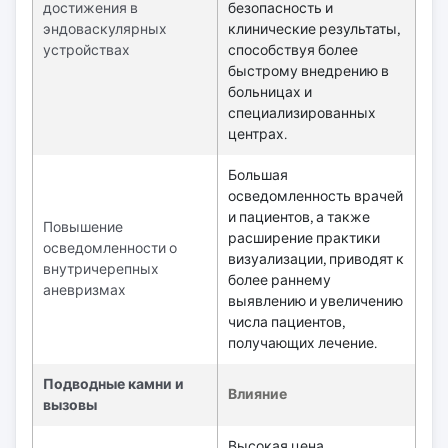
достижения в
безопасность и
эндоваскулярных
клинические результаты,
устройствах
способствуя более
быстрому внедрению в
больницах и
специализированных
центрах.
Большая
осведомленность врачей
и пациентов, а также
Повышение
расширение практики
осведомленности о
визуализации, приводят к
внутричерепных
более раннему
аневризмах
выявлению и увеличению
числа пациентов,
получающих лечение.
Подводные камни и
Влияние
вызовы
Высокая цена