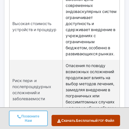
современных
эндоваскулярных систем
ограничивает
Высокая стоимость
доступность и
устройств и процедур
сдерживает внедрение в
учреждениях с
ограниченным
бюджетом, особенно в
развивающихся рынках.
Опасения по поводу
возможных осложнений
продолжают влиять на
Риск пери- и
выбор методов лечения,
послепроцедурных
замедляя внедрение в
осложнений и
пограничных или
заболеваемости
бессимптомных случаях
и влияя на общие объемы
процедур.
Позвоните
Нам
Скачать Бесплатный PDF-Файл
Возможности:
Влияние