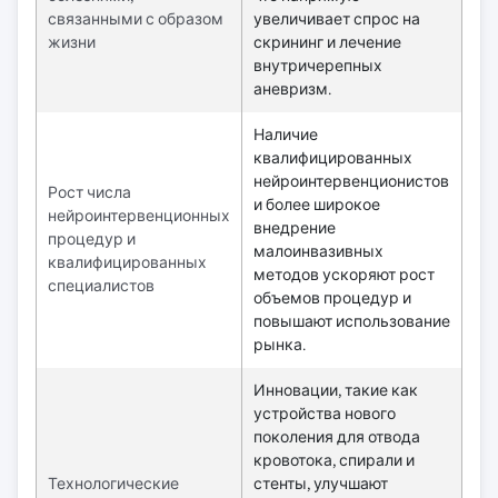
связанными с образом
увеличивает спрос на
жизни
скрининг и лечение
внутричерепных
аневризм.
Наличие
квалифицированных
нейроинтервенционистов
Рост числа
и более широкое
нейроинтервенционных
внедрение
процедур и
малоинвазивных
квалифицированных
методов ускоряют рост
специалистов
объемов процедур и
повышают использование
рынка.
Инновации, такие как
устройства нового
поколения для отвода
кровотока, спирали и
Технологические
стенты, улучшают