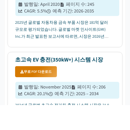
발행일
:
April 2020
페이지 수
:
245
CAGR:
5.5
%
예측 기간
:
2026-2035
2025년 글로벌 자동차용 금속 부품 시장은 181억 달러
규모로 평가되었습니다. 글로벌 마켓 인사이트(GMI)
Inc.가 최근 발표한 보고서에 따르면, 시장은 2026년
189억 달러에서 2035년 307억 달러로 성장하며, 연평균
성장률(CAGR)은 5.5%로 예상됩니다....
초고속 EV 충전(350kW+) 시스템 시장
무료 PDF 다운로드
발행일
:
November 2025
페이지 수
:
206
CAGR:
20.1
%
예측 기간
:
2025 – 2034
2024년 글로벌 초고속 전기차 충전 시스템 시장은 21.8
억 달러로 추정됩니다. 글로벌 마켓 인사이트(GMI) 사
의 최신 보고서에 따르면, 이 시장은 2025년 28.6억 달
러에서 2034년 148.1억 달러로 성장할 것으로 전망되