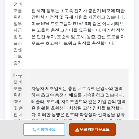
전 배
포를
전 세계 정부는 초고속 전기차 충전기 배포에 대한
위한
강력한 재정적 및 규제 지원을 제공하고 있습니다.
정부
미국 NEVI 프로그램과 EU AFIR과 같은 이니셔티브
자금
는 고출력 충전 코리더를 요구합니다. 이러한 정책
및 인
은 민간 투자, 표준화 및 도시, 농촌, 간선 도로를 아
프라
우르는 초고속 네트워크 확장을 촉진합니다.
인센
티브
증가
대규
모 배
포를
자동차 제조업체는 충전 네트워크 운영사와 협력
위한
하여 초고속 충전기 배포를 가속화하고 있습니다.
OEM
테슬라, 포르셰, 차지포인트와 같은 기업 간의 협력
및 충
은 원활한 호환성과 향상된 고객 경험을 보장합니
전 네
다. 이러한 동맹은 인프라 확장성과 신뢰성을 강화
트워
하면서도 개별 이해관계자에게 인프라 비용 부담
크 협
을 줄입니다.
전화하세요
무료 PDF 다운로드
력 증