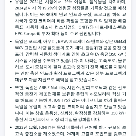
유럽은 2024년 시장에서 29% 이상의 점유율을 차지하며,
2034년까지 약 19.2%의 연평균 성장률을 기록할 것으로 예상
됩니다. 이는 AFIR(대체 연료 인프라 규정) 프로그램 하의 교
차국가 충전 코리더의 빠른 확장을 포함한 EU의 엄격한 배출
목표, 자동차 제조사 컨소시엄인 IONITY와 메르세데스-벤츠
HPC Europe의 투자 확대 등이 주요 원인입니다.
독일은 포르셰, 아우디, BMW, 메르세데스-벤츠와 같은 OEM의
800V 고전압 차량 플랫폼의 조기 채택, 광범위한 공공 충전 인
프라, 강력한 자동차 생태계로 인해 초고속 EV 충전(350 kW+)
시스템 시장을 주도하고 있습니다. 이 나라는 고속도로, 물류
허브, 도시 중심지에 걸쳐 초고속 충전기 전국 배포를 지원하
는 연방 충전 인프라 확장 프로그램과 같은 정부 프로그램의
대규모 자금 지원으로 혜택을 받고 있습니다.
또한, 독일은 ABB E-Mobility, 시멘스, 알피트로닉과 같은 선도
적인 충전기 제조업체를 보유한 유럽의 e-모빌리티 혁신 기
술 허브로 기능하며, IONITY와 같은 이니셔티브 하의 협력은
독일을 유럽의 초고속 충전 코리더의 중심지로 만들고 있습
니다. 이는 상호 운용성, 신뢰성, 확장성을 강화하여 350 kW+
충전 세그먼트에서 시장 리더십을 강화합니다.
2023년 12월, IONITY는 독일 메를링겐 근처에 최대 규모의 초
고속 충전소를 개소했으며, 24개의 고출력 포인트를 갖추고