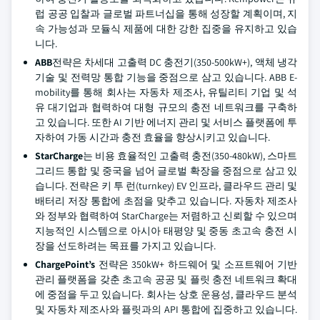
럽 공공 입찰과 글로벌 파트너십을 통해 성장할 계획이며, 지
속 가능성과 모듈식 제품에 대한 강한 집중을 유지하고 있습
니다.
ABB
전략은 차세대 고출력 DC 충전기(350-500kW+), 액체 냉각
기술 및 전력망 통합 기능을 중점으로 삼고 있습니다. ABB E-
mobility를 통해 회사는 자동차 제조사, 유틸리티 기업 및 석
유 대기업과 협력하여 대형 규모의 충전 네트워크를 구축하
고 있습니다. 또한 AI 기반 에너지 관리 및 서비스 플랫폼에 투
자하여 가동 시간과 충전 효율을 향상시키고 있습니다.
StarCharge
는 비용 효율적인 고출력 충전(350-480kW), 스마트
그리드 통합 및 중국을 넘어 글로벌 확장을 중점으로 삼고 있
습니다. 전략은 키 투 런(turnkey) EV 인프라, 클라우드 관리 및
배터리 저장 통합에 초점을 맞추고 있습니다. 자동차 제조사
와 정부와 협력하여 StarCharge는 저렴하고 신뢰할 수 있으며
지능적인 시스템으로 아시아 태평양 및 중동 초고속 충전 시
장을 선도하려는 목표를 가지고 있습니다.
ChargePoint’s
전략은 350kW+ 하드웨어 및 소프트웨어 기반
관리 플랫폼을 갖춘 초고속 공공 및 플릿 충전 네트워크 확대
에 중점을 두고 있습니다. 회사는 상호 운용성, 클라우드 분석
및 자동차 제조사와 플릿과의 API 통합에 집중하고 있습니다.