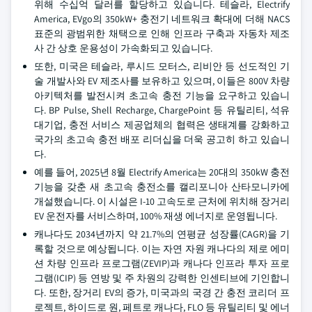
위해 수십억 달러를 할당하고 있습니다. 테슬라, Electrify
America, EVgo의 350kW+ 충전기 네트워크 확대에 더해 NACS
표준의 광범위한 채택으로 인해 인프라 구축과 자동차 제조
사 간 상호 운용성이 가속화되고 있습니다.
또한, 미국은 테슬라, 루시드 모터스, 리비안 등 선도적인 기
술 개발사와 EV 제조사를 보유하고 있으며, 이들은 800V 차량
아키텍처를 발전시켜 초고속 충전 기능을 요구하고 있습니
다. BP Pulse, Shell Recharge, ChargePoint 등 유틸리티, 석유
대기업, 충전 서비스 제공업체의 협력은 생태계를 강화하고
국가의 초고속 충전 배포 리더십을 더욱 공고히 하고 있습니
다.
예를 들어, 2025년 8월 Electrify America는 20대의 350kW 충전
기능을 갖춘 새 초고속 충전소를 캘리포니아 산타모니카에
개설했습니다. 이 시설은 I-10 고속도로 근처에 위치해 장거리
EV 운전자를 서비스하며, 100% 재생 에너지로 운영됩니다.
캐나다도 2034년까지 약 21.7%의 연평균 성장률(CAGR)을 기
록할 것으로 예상됩니다. 이는 자연 자원 캐나다의 제로 에미
션 차량 인프라 프로그램(ZEVIP)과 캐나다 인프라 투자 프로
그램(ICIP) 등 연방 및 주 차원의 강력한 인센티브에 기인합니
다. 또한, 장거리 EV의 증가, 미국과의 국경 간 충전 코리더 프
로젝트, 하이드로 원, 페트로 캐나다, FLO 등 유틸리티 및 에너