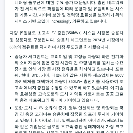
니터링 솔루션에 대한 수요 증가 때문입니다. 충전 네트워크
가 전 세계적으로 확장됨에 따라 운영자 및 유틸리티는 시스
템 가동 시간, 사이버 보안 및 전력망 효율성을 보장하기 위해
서비스 기반 모델에 increasingly 의존하고 있습니다.
차량 유형별로 초고속 EV 충전(350kW+) 시스템 시장은 승용차
및 상용차로 구분됩니다. 승용차 세그먼트는 2024년 시장에서
63%의 점유율을 차지하며 시장 주도권을 차지했습니다.
승용차 세그먼트는 프리미엄 및 고성능 차량의 빠른 전기화
와 소비자들이 짧은 충전 시간과 긴 주행 범위를 원하는 수요
증가로 인해 가장 큰 시장 점유율을 차지하고 있습니다. 포르
쉐, 현대, BYD, 기아, 테슬라와 같은 자동차 제조업체는 800V
아키텍처를 채택하여 차량이 350kW+ 충전기를 사용하여 초
고속 에너지 충전을 수행할 수 있도록 하고 있습니다. 이 기술
적 호환성은 고속도로와 도시 지역을 가로지르는 공공 고출
력 충전 네트워크의 확대에 기여하고 있습니다.
또한 도시 내 EV 소유의 증가, 정부 인센티브 및 확장되는 국
경 간 충전 코리더는 승용차에 집중된 인프라 투자에 기여하
고 있습니다. 아이오니티, 일렉트리파이 아메리카, 패스티드
와 같은 기업들은 글로벌 초고속 충전 생태계에서 가장 크고
빠르게 성장하는 사용자 기반을 서비스하기 위해 승용차 EV