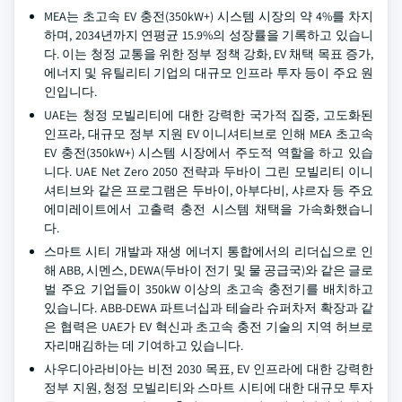
MEA는 초고속 EV 충전(350kW+) 시스템 시장의 약 4%를 차지
하며, 2034년까지 연평균 15.9%의 성장률을 기록하고 있습니
다. 이는 청정 교통을 위한 정부 정책 강화, EV 채택 목표 증가,
에너지 및 유틸리티 기업의 대규모 인프라 투자 등이 주요 원
인입니다.
UAE는 청정 모빌리티에 대한 강력한 국가적 집중, 고도화된
인프라, 대규모 정부 지원 EV 이니셔티브로 인해 MEA 초고속
EV 충전(350kW+) 시스템 시장에서 주도적 역할을 하고 있습
니다. UAE Net Zero 2050 전략과 두바이 그린 모빌리티 이니
셔티브와 같은 프로그램은 두바이, 아부다비, 샤르자 등 주요
에미레이트에서 고출력 충전 시스템 채택을 가속화했습니
다.
스마트 시티 개발과 재생 에너지 통합에서의 리더십으로 인
해 ABB, 시멘스, DEWA(두바이 전기 및 물 공급국)와 같은 글로
벌 주요 기업들이 350kW 이상의 초고속 충전기를 배치하고
있습니다. ABB-DEWA 파트너십과 테슬라 슈퍼차저 확장과 같
은 협력은 UAE가 EV 혁신과 초고속 충전 기술의 지역 허브로
자리매김하는 데 기여하고 있습니다.
사우디아라비아는 비전 2030 목표, EV 인프라에 대한 강력한
정부 지원, 청정 모빌리티와 스마트 시티에 대한 대규모 투자