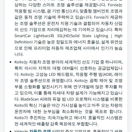
상하는 다양한 스마트 조명 솔루션을 제공합니다. Forvia는
적응형 빔 시스템, 광 기반 통신(LiFi), 맞춤형 앰비언트 조명과
같은 동적 조명 기술에 주력하고 있습니다. Forvia가 제공하
는 조명 솔루션은 운전자 지원 기술과 결합되어 자동차 산업
의 선도 기업으로 자리매김하는 데 기여하고 있습니다. 특히
SmartCar Lightbars와 SSL|HD(Solid State Lighting | High
Definition) 기술은 높은 정밀도와 에너지 효율성, 설계 유연성
으로 인해 프리미엄 자동차 제조업체 사이에서 인기가 높습
니다.
Koito는 자동차 조명 분야의 세계적인 선도 기업 중 하나이며,
특히 아시아 지역의 대형 OEM들이 선호하는 공급업체입니
다. Koito는 고성능 LED 헤드램프, 적응형 주행 빔(ADB), 레이
저 조명 솔루션으로 유명합니다. Koito는 광학 제어 및 조명
부품 소형화를 발전시키기 위해 연구개발에 많은 투자를 하
고 있으며, 이를 통해 차세대 차량 설계가 가능해지고 있습니
다. BladeScan ADB와 듀얼 빔 LED 프로젝터 시스템을 비롯한
Koito의 혁신 기술은 야간 가시성을 높이고 마주 오는 차량의
운전자에 대한 눈부심을 최소화하는 것을 목표로 합니다.
Koito가 추진하는 지속가능하고 에너지 효율적인 시스템은
전 세계적인 배출량 감축 목표에도 부합합니다.
Valeo는
자동차 조명
산업의 주요 기업으로, 효율적이고 세련