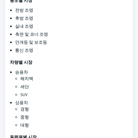
용도별 시장
전방 조명
후방 조명
실내 조명
측면 및 코너 조명
안개등 및 보조등
통신 조명
차량별 시장
승용차
해치백
세단
SUV
상용차
경형
중형
대형
동력원별 시장