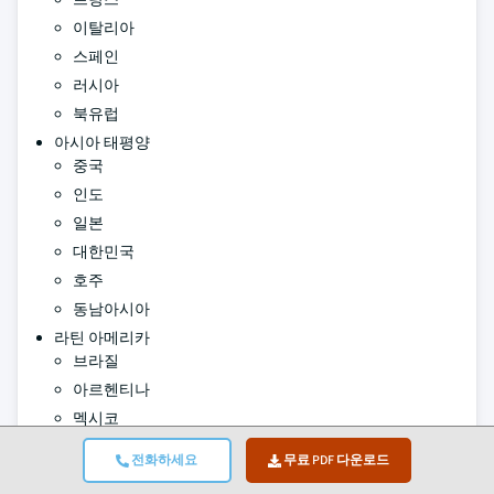
이탈리아
스페인
러시아
북유럽
아시아 태평양
중국
인도
일본
대한민국
호주
동남아시아
라틴 아메리카
브라질
아르헨티나
멕시코
중동·아프리카(MEA)
전화하세요
무료 PDF 다운로드
아랍에미리트(UAE)