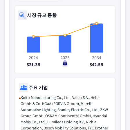
시장 규모 동향
2024
2025
2034
$21.3B
$0
$42.5B
주요 기업
Koito Manufacturing Co., Ltd., Valeo S.A., Hella
GmbH & Co. KGaA (FORVIA Group), Marelli
Automotive Lighting, Stanley Electric Co., Ltd., ZKW
Group GmbH, OSRAM Continental GmbH, Hyundai
Mobis Co., Ltd., Lumileds Holding B.V., Nichia
Corporation, Bosch Mobility Solutions, TYC Brother