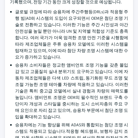
기록했으며, 전망 기간 동안 크게 성장할 것으로 예상됩니다.
글로벌 규정에 따라 승용차에 주간주행등(DRLs)과 적응형 주
행 빔(ADB) 시스템의 도입이 요구되면서 OEM은 첨단 조명 기
술로 전환하고 있습니다. 이러한 기능은 주간 시인성과 야간
안전성을 높일 뿐만 아니라 UN 및 지역별 적합성 기준도 충족
합니다. 여러 국가가 더욱 엄격한 조명 안전 기준을 시행함에
따라 제조업체들은 주류 승용차 모델에도 이러한 시스템을
탑재하고 있으며, 이에 따라 첨단 차량 조명 시스템에 대한 수
요가 증가하고 있습니다.
승용차 소비자들은 정교한 앰비언트 조명 기능을 갖춘 몰입
감 있고 고품질의 실내 분위기도 요구하고 있습니다. 이에 자
동차 제조업체들은 다색 LED 스트립, 동기화된 무드 조명 및
조절 가능한 조명 테마를 차량에 적용하고 있습니다. 이러한
기술은 특히 중고급 모델에서 실내 경험과 차량의 매력도를
높입니다. 앰비언트 조명은 OEM의 필수적인 브랜드 구축 수
단이자 개성과 스타일을 중시하는 도시 소비자층의 주요 구
매 요인으로 자리 잡고 있으며, 승용차 부문에서 첨단 조명 도
입을 확대하고 있습니다.
승용차에는 기능 향상을 위해 ADAS와 통합되는 첨단 조명 시
스템도 적용되고 있습니다.적응형 헤드램프, 보행자 감지 조
명, 자동 상향등 시스템은 카메라 및 센서와 함께 안전성과 주