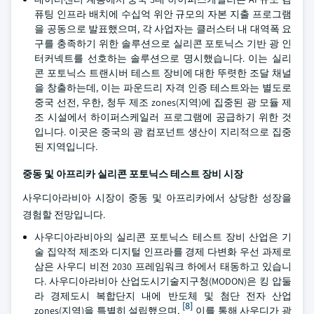
퓨팅 인프라 배치에 수십억 위안 규모의 자본 지출 프로그램
을 공동으로 발표했으며, 각 사업자는 클러스터 내 대역폭 요
구를 충족하기 위한 솔루션으로 실리콘 포토닉스 기반 광 인
터커넥트를 선호하는 솔루션으로 명시했습니다. 이는 실리
콘 포토닉스 트랜시버 테스트 장비에 대한 뚜렷한 조달 채널
을 창출하는데, 이는 파운드리 자격 인증 테스트와는 별도로
중국 선전, 우한, 청두 제조 zones(지역)에 집중된 광 모듈 제
조 시설에서 하이퍼스케일러 프로그램에 공급하기 위한 것
입니다. 이곳은 중국의 광 컴포넌트 생산이 지리적으로 집중
된 지역입니다.
중동 및 아프리카 실리콘 포토닉스 테스트 장비 시장
사우디아라비아 시장이 중동 및 아프리카에서 상당한 성장을
경험할 전망입니다.
사우디아라비아의 실리콘 포토닉스 테스트 장비 산업은 기
술 집약적 제조와 디지털 인프라를 경제 다변화 우선 과제로
삼은 사우디 비전 2030 프레임워크 하에서 태동하고 있습니
다. 사우디아라비아 산업도시기술지구청(MODON)은 킹 압둘
라 경제도시 복합단지 내에 반도체 및 첨단 전자 산업
[8]
zones(지역)을 특별히 설립했으며,
이를 통해 사우디가 광