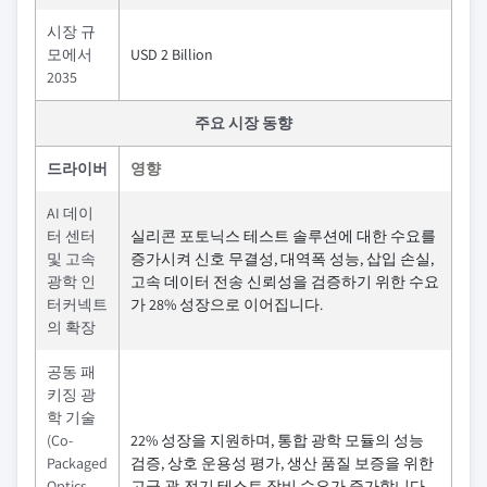
시장 규
모에서
USD 2 Billion
2035
주요 시장 동향
드라이버
영향
AI 데이
터 센터
실리콘 포토닉스 테스트 솔루션에 대한 수요를
및 고속
증가시켜 신호 무결성, 대역폭 성능, 삽입 손실,
광학 인
고속 데이터 전송 신뢰성을 검증하기 위한 수요
터커넥트
가 28% 성장으로 이어집니다.
의 확장
공동 패
키징 광
학 기술
(Co-
22% 성장을 지원하며, 통합 광학 모듈의 성능
Packaged
검증, 상호 운용성 평가, 생산 품질 보증을 위한
Optics,
고급 광-전기 테스트 장비 수요가 증가합니다.