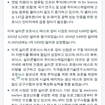
연방 차원의 AI 컴퓨팅 인프라 투자(에너지부 ‘AI for Science
프로그램’ 포함)로 국가 연구소 및 상용 하이퍼스케일러에 고
성능 컴퓨팅 클러스터 밀도가 증가하고 있으며, 각 클러스터
는 1.6T급 광트랜시버 및 코-패키징 광학 성능 인증을 위한 포
토닉스 인터커넥트 검증 장비가 필요합니다.
미국 실리콘 포토닉스 테스트 장비 시장은 2022년 8,090만 달러,
2023년 8,210만 달러로 평가되었습니다. 2024년 9,490만 달러에
서 2025년에는 1억 3,950만 달러로 성장했습니다.
미국 실리콘 포토닉스 테스트 장비 산업은 AI 구동 데이터센
터 자본지출 확대에 힘입어 성장하고 있으며, 버지니아 북부,
피닉스, 실리콘밸리의 하이퍼스케일러들이 대규모 광 인터
커넥트 배치에 인증된 실리콘 포토닉스 트랜시버 테스트 처
리량을 요구하고 있습니다. 미국립표준기술연구소(NIST)는
포토닉스 컴포넌트 측정 추적성을 위한 계측 표준을 제정하
[3]
여,
미국 반도체 시설에 배치되는 생산 테스트 장비의 정
밀도 요구사항과 보정·특성화 능력을 한층 높였습니다.
미국 시장은 또한 실리콘 포토닉스 기반 센싱 및 electronic
warfare 컴포넌트를 규정한 국방 조달 프로그램으로부터 추
가적인 수요를 얻고 있으며, MIL-SPEC 인증 요구사항을 충족