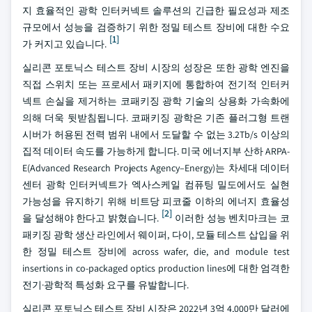
지 효율적인 광학 인터커넥트 솔루션의 긴급한 필요성과 제조
규모에서 성능을 검증하기 위한 정밀 테스트 장비에 대한 수요
[1]
가 커지고 있습니다.
실리콘 포토닉스 테스트 장비 시장의 성장은 또한 광학 엔진을
직접 스위치 또는 프로세서 패키지에 통합하여 전기적 인터커
넥트 손실을 제거하는 코패키징 광학 기술의 상용화 가속화에
의해 더욱 뒷받침됩니다. 코패키징 광학은 기존 플러그형 트랜
시버가 허용된 전력 범위 내에서 도달할 수 없는 3.2Tb/s 이상의
집적 데이터 속도를 가능하게 합니다. 미국 에너지부 산하 ARPA-
E(Advanced Research Projects Agency–Energy)는 차세대 데이터
센터 광학 인터커넥트가 엑사스케일 컴퓨팅 밀도에서도 실현
가능성을 유지하기 위해 비트당 피코줄 이하의 에너지 효율성
[2]
을 달성해야 한다고 밝혔습니다.
이러한 성능 벤치마크는 코
패키징 광학 생산 라인에서 웨이퍼, 다이, 모듈 테스트 삽입을 위
한 정밀 테스트 장비에 across wafer, die, and module test
insertions in co-packaged optics production lines에 대한 엄격한
전기·광학적 특성화 요구를 유발합니다.
실리콘 포토닉스 테스트 장비 시장은 2022년 3억 4,000만 달러에