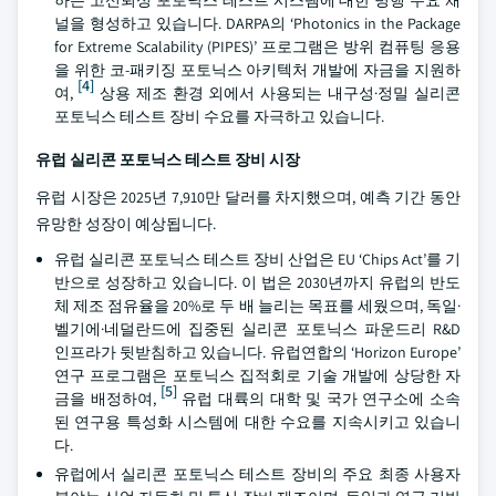
하는 고신뢰성 포토닉스 테스트 시스템에 대한 병행 수요 채
널을 형성하고 있습니다. DARPA의 ‘Photonics in the Package
for Extreme Scalability (PIPES)’ 프로그램은 방위 컴퓨팅 응용
을 위한 코-패키징 포토닉스 아키텍처 개발에 자금을 지원하
[4]
여,
상용 제조 환경 외에서 사용되는 내구성·정밀 실리콘
포토닉스 테스트 장비 수요를 자극하고 있습니다.
유럽 실리콘 포토닉스 테스트 장비 시장
유럽 시장은 2025년 7,910만 달러를 차지했으며, 예측 기간 동안
유망한 성장이 예상됩니다.
유럽 실리콘 포토닉스 테스트 장비 산업은 EU ‘Chips Act’를 기
반으로 성장하고 있습니다. 이 법은 2030년까지 유럽의 반도
체 제조 점유율을 20%로 두 배 늘리는 목표를 세웠으며, 독일·
벨기에·네덜란드에 집중된 실리콘 포토닉스 파운드리 R&D
인프라가 뒷받침하고 있습니다. 유럽연합의 ‘Horizon Europe’
연구 프로그램은 포토닉스 집적회로 기술 개발에 상당한 자
[5]
금을 배정하여,
유럽 대륙의 대학 및 국가 연구소에 소속
된 연구용 특성화 시스템에 대한 수요를 지속시키고 있습니
다.
유럽에서 실리콘 포토닉스 테스트 장비의 주요 최종 사용자