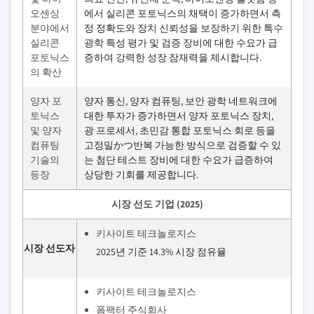
오센싱
에서 실리콘 포토닉스의 채택이 증가하면서 측
분야에서
정 정확도와 장치 신뢰성을 보장하기 위한 특수
실리콘
광학 특성 평가 및 검증 장비에 대한 수요가 급
포토닉스
증하여 강력한 성장 잠재력을 제시합니다.
의 확산
양자 포
양자 통신, 양자 컴퓨팅, 보안 광학 네트워크에
토닉스
대한 투자가 증가하면서 양자 포토닉스 장치,
및 양자
광 프로세서, 초민감 통합 포토닉스 회로 등을
컴퓨팅
고정밀かつ반복 가능한 방식으로 검증할 수 있
기술의
는 첨단 테스트 장비에 대한 수요가 급증하여
등장
상당한 기회를 제공합니다.
시장 선도 기업 (2025)
키사이트 테크놀로지스
시장 선도자
2025년 기준 14.3% 시장 점유율
키사이트 테크놀로지스
폼팩터 주식회사