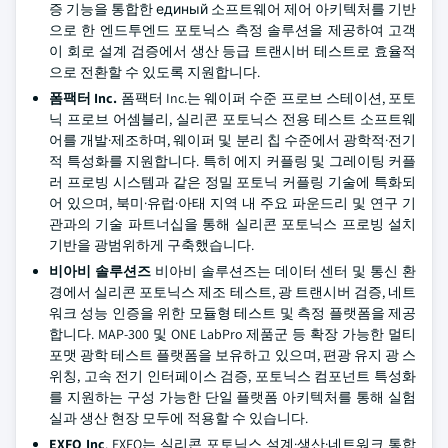
증 기능을 통합한 единый 소프트웨어 제어 아키텍처를 기반
으로 한 엔드투엔드 포토닉스 측정 솔루션을 제공하여 고객
이 회로 설계 검증에서 생산 등급 트랜시버 테스트로 효율적
으로 전환할 수 있도록 지원합니다.
폼팩터 Inc.
폼팩터 Inc.는 웨이퍼 수준 프로브 스테이션, 포토
닉 프로브 어셈블리, 실리콘 포토닉스 전용 테스트 소프트웨
어를 개발·제조하며, 웨이퍼 및 분리 칩 수준에서 광학적·전기
적 특성화를 지원합니다. 특히 에지 커플링 및 그레이팅 커플
러 프로빙 시스템과 같은 정밀 포토닉 커플링 기술에 특화되
어 있으며, 북미·유럽·아태 지역 내 주요 파운드리 및 연구 기
관과의 기술 파트너십을 통해 실리콘 포토닉스 프로빙 설치
기반을 광범위하게 구축했습니다.
비아비 솔루션즈
비아비 솔루션즈는 데이터 센터 및 통신 환
경에서 실리콘 포토닉스 제조 테스트, 광 트랜시버 검증, 네트
워크 성능 인증을 위한 모듈형 테스트 및 측정 플랫폼을 제공
합니다. MAP-300 및 ONE LabPro 제품군 등 확장 가능한 멀티
포맷 광학 테스트 플랫폼을 보유하고 있으며, 편광 유지 광 스
위칭, 고속 전기 인터페이스 검증, 포토닉스 컴포넌트 특성화
를 지원하는 구성 가능한 단일 플랫폼 아키텍처를 통해 실험
실과 생산 현장 모두에 적용할 수 있습니다.
EXFO Inc
.
EXFO는 실리콘 포토닉스 설계·생산·네트워크 통합