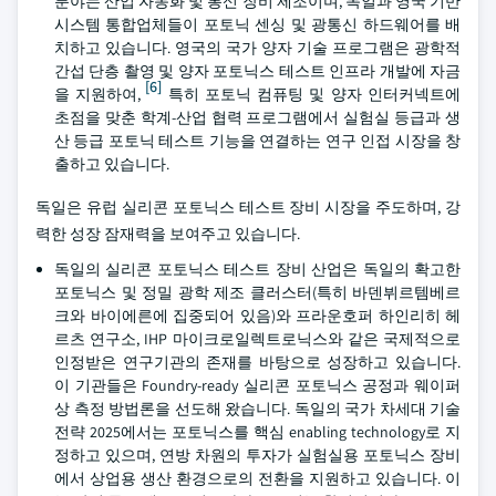
분야는 산업 자동화 및 통신 장비 제조이며, 독일과 영국 기반
시스템 통합업체들이 포토닉 센싱 및 광통신 하드웨어를 배
치하고 있습니다. 영국의 국가 양자 기술 프로그램은 광학적
간섭 단층 촬영 및 양자 포토닉스 테스트 인프라 개발에 자금
[6]
을 지원하여,
특히 포토닉 컴퓨팅 및 양자 인터커넥트에
초점을 맞춘 학계-산업 협력 프로그램에서 실험실 등급과 생
산 등급 포토닉 테스트 기능을 연결하는 연구 인접 시장을 창
출하고 있습니다.
독일은 유럽 실리콘 포토닉스 테스트 장비 시장을 주도하며, 강
력한 성장 잠재력을 보여주고 있습니다.
독일의 실리콘 포토닉스 테스트 장비 산업은 독일의 확고한
포토닉스 및 정밀 광학 제조 클러스터(특히 바덴뷔르템베르
크와 바이에른에 집중되어 있음)와 프라운호퍼 하인리히 헤
르츠 연구소, IHP 마이크로일렉트로닉스와 같은 국제적으로
인정받은 연구기관의 존재를 바탕으로 성장하고 있습니다.
이 기관들은 Foundry-ready 실리콘 포토닉스 공정과 웨이퍼
상 측정 방법론을 선도해 왔습니다. 독일의 국가 차세대 기술
전략 2025에서는 포토닉스를 핵심 enabling technology로 지
정하고 있으며, 연방 차원의 투자가 실험실용 포토닉스 장비
에서 상업용 생산 환경으로의 전환을 지원하고 있습니다. 이