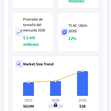
millones
Previsión de
tamaño del
TCAC (2026–
mercado 2035
2035)
$ 2 mil
12%
millones
Market Size Trend
2025
2026
2035
$610M
$730.2M
$2B