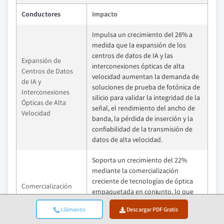
Conductores
Impacto
Impulsa un crecimiento del 28% a
medida que la expansión de los
centros de datos de IA y las
Expansión de
interconexiones ópticas de alta
Centros de Datos
velocidad aumentan la demanda de
de IA y
soluciones de prueba de fotónica de
Interconexiones
silicio para validar la integridad de la
Ópticas de Alta
señal, el rendimiento del ancho de
Velocidad
banda, la pérdida de inserción y la
confiabilidad de la transmisión de
datos de alta velocidad.
Soporta un crecimiento del 22%
mediante la comercialización
creciente de tecnologías de óptica
Comercialización
empaquetada en conjunto, lo que
Creciente de
requiere equipos avanzados de
Tecnologías de
Llámanos
Descargar PDF Gratis
prueba óptico-eléctrica para la
Óptica
validación del rendimiento, la