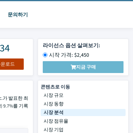
문의하기
34
라이선스 옵션 살펴보기:
시작 가격: $2,450
 다운로드
지금 구매
콘텐츠로 이동
시장 규모
nc.가 발표한 최
시장 동향
 9.7%를 기록
시장 분석
시장 점유율
시장 기업