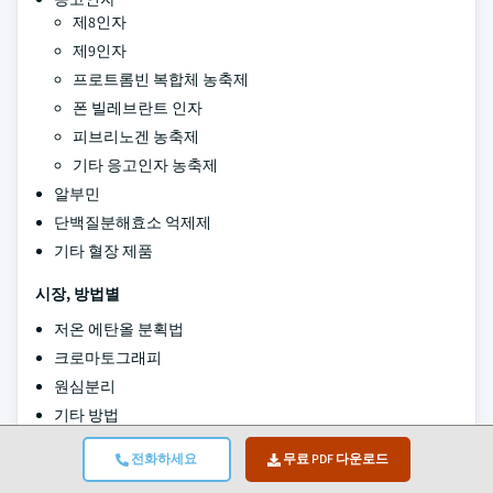
제8인자
제9인자
프로트롬빈 복합체 농축제
폰 빌레브란트 인자
피브리노겐 농축제
기타 응고인자 농축제
알부민
단백질분해효소 억제제
기타 혈장 제품
시장, 방법별
저온 에탄올 분획법
크로마토그래피
원심분리
기타 방법
시장, 용도별
전화하세요
무료 PDF 다운로드