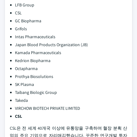
LFB Group
CSL
GC Biopharma
Grifols
Intas Pharmaceuticals
Japan Blood Products Organization (JB)
Kamada Pharmaceuticals
Kedrion Biopharma
Octapharma
Prothya Biosolutions
SK Plasma
Taibang Biologic Group
Takeda
VIRCHOW BIOTECH PRIVATE LIMITED
CSL
CSL은 전 세계 40개국 이상에 유통망을 구축하며 혈장 분획 산
업의 주요 기업으로 자리매김했습니다. 꾸준한 연구개발 투자