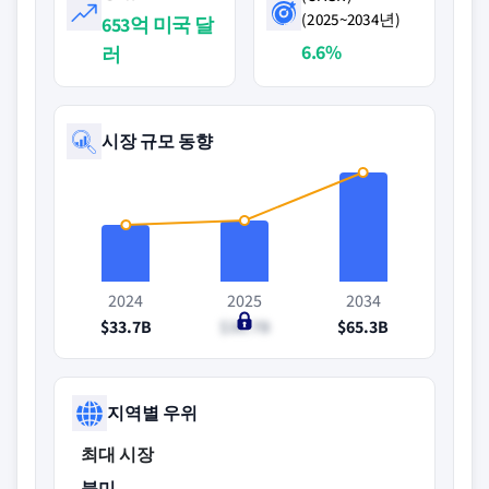
(2025~2034년)
653억 미국 달
6.6%
러
시장 규모 동향
2024
2025
2034
$33.7B
$36.7B
$65.3B
지역별 우위
최대 시장
북미