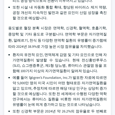
리드 공정 방식으로의 전환이 이루어지고 있습니다.
또한 시설 내 자동화 통합 확대, 향상된 바이러스 제거 역량,
공정 개선의 지속적인 발전과 같은 요인이 산업 성장을 촉진
할 것으로 예상됩니다.
용도별로 혈장 분획 시장은 면역학, 신경학, 혈액학, 호흡기학,
종양학 및 기타 용도로 구분됩니다. 면역학 부문은 자가면역질
환, 알레르기, 천식 등 다양한 면역학 질환의 유병률이 증가함에
따라 2024년 38.9%로 가장 높은 시장 점유율을 차지했습니다.
환자의 유전적 요인, 면역체계 감염 및 기타 요인으로 인해 자
가면역질환이 발생할 수 있습니다. 현재 전신홍반루푸스
(SLE), 쇼그렌증후군, 제1형 당뇨병, 류마티스 관절염 등을 포
함해 100가지 이상의 자가면역질환이 알려져 있습니다.
예를 들어 Sjögren’s Foundation, Inc.가 발표한 자료에 따르면
약 5,000만 명의 미국 시민이 어떤 형태로든 자가면역질환을
앓고 있으며, 추정치에 따르면 해당 대상 인구는 상당히 증가
할 것으로 예상됩니다. 또한 전 세계에서 수행된 다양한 역학
연구에서는 류마티스 질환을 비롯한 여러 자가면역질환의
유병률이 눈에 띄게 증가하고 있는 것으로 나타났습니다.
또한 신경학 부문은 2024년 약 26.2%의 점유율로 두 번째로