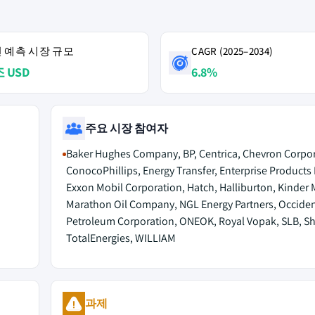
4년 예측 시장 규모
CAGR (2025–2034)
조 USD
6.8%
주요 시장 참여자
Baker Hughes Company, BP, Centrica, Chevron Corpor
ConocoPhillips, Energy Transfer, Enterprise Products 
Exxon Mobil Corporation, Hatch, Halliburton, Kinder
Marathon Oil Company, NGL Energy Partners, Occiden
Petroleum Corporation, ONEOK, Royal Vopak, SLB, She
TotalEnergies, WILLIAM
과제