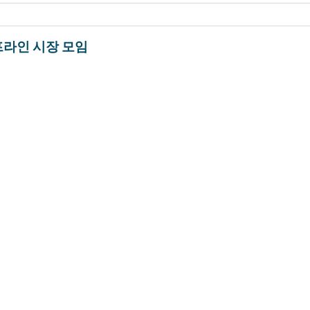
라인 시장 모임
행일
:
January 2024
|
페이지 수
:
100
 시장 크기는 에너지의 상승 수요에 의해 구동되는 2024년에서 