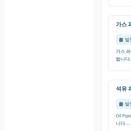
가스 
발
가스 파
됩니다..
석유 
발
Oil P
니다....