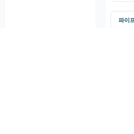
파이프
발
회사소개
다....