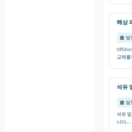
해상 
발
Offs
교체를위
석유 
발
석유 및
니다....