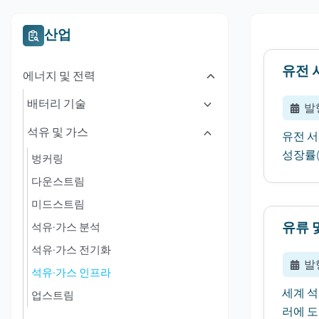
산업
유전 
에너지 및 전력
배터리 기술
발
석유 및 가스
유전 서
성장률(C
벙커링
다운스트림
미드스트림
유류 
석유·가스 분석
석유·가스 전기화
발
석유·가스 인프라
세계 석
업스트림
러에 도