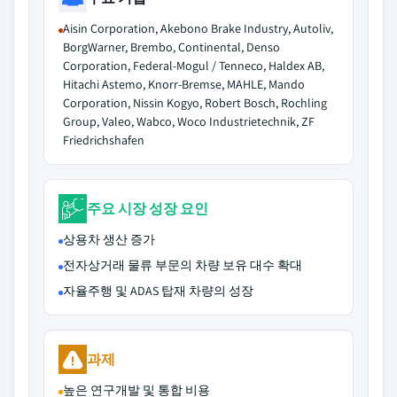
Aisin Corporation, Akebono Brake Industry, Autoliv,
BorgWarner, Brembo, Continental, Denso
Corporation, Federal-Mogul / Tenneco, Haldex AB,
Hitachi Astemo, Knorr-Bremse, MAHLE, Mando
Corporation, Nissin Kogyo, Robert Bosch, Rochling
Group, Valeo, Wabco, Woco Industrietechnik, ZF
Friedrichshafen
주요 시장 성장 요인
상용차 생산 증가
전자상거래 물류 부문의 차량 보유 대수 확대
자율주행 및 ADAS 탑재 차량의 성장
과제
높은 연구개발 및 통합 비용