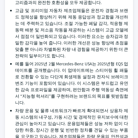
고리즘과의 완전한 호환성을 모두 제공합니다.
고급 및 프리미엄 자동차 제조업체들은 운전자 경험과 브랜
드 정체성을 향상하기 위해 제동 응답성과 정교함을 개선하
는 데 주력하고 있습니다. 조절 가능한 페달 감각, 적응형 제
동력 배분 및 저소음 작동을 제공하는 시스템이 고급 모델에
서 점점 더 일반화되고 있습니다. 이러한 요소는 승차감과 정
밀한 감각을 높여 줍니다. 이러한 개선은 성능 향상에 초점을
맞출 뿐 아니라 차별화된 차량 내 경험을 제공하기 위한 더 큰
전략의 일부이기도 합니다.
예를 들어 2025년 2월 Mercedes-Benz USA는 2025년형 EQS 업
데이트를 공개했습니다. 이 업데이트에는 스티어링 휠 패들
로 전환할 수 있는 다단계 회생제동 설정과 전자식 브레이크
변조 기능이 포함되어 있습니다. 이 시스템은 부드럽고 유연
한 감속 프로파일을 제공하며, 편안함과 주행 역동성 측면에
서 “지능형 럭셔리”를 구현하려는 브랜드의 목표를 뒷받침합
니다.
차량 운용 및 물류 네트워크가 빠르게 확대되면서 상용차 제
동 시스템의 내구성, 가동 시간 및 경제적인 유지보수에 대한
관심이 높아지고 있습니다. 운용업체들은 성능 저하 없이 다
양한 하중, 장시간 운행 및 빈번한 정차를 견딜 수 있는 부품
을 요구하고 있습니다. 제조업체들은 차량 운용의 안전성과