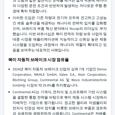
크 소음과 같은 일반적인 문제를 제거한 설계 덕분에 캐나다
의 다양한 운전 조건과 빈번하게 발생하는 까다로운 주행 환
경에 특히 적합합니다.
이러한 도입은 기존 차량과 전기차 모두에 견고하고 고성능
인 제동 솔루션을 제공하는 캐나다의 전략적 입지를 강화했
으며, 브레이크 부품 혁신 분야에서 Nucap의 리더십도 부각
했습니다. 이번 파트너십은 북미 전역의 차량 보유 사업자 및
대중 시장용 애플리케이션에 지능적이고 신뢰성 높은 제동
시스템을 도입하는 과정에서 캐나다의 역할이 확대되고 있
음을 보여주는 대표적인 사례입니다.
북미 자동차 브레이크 시장 점유율
2024년 북미 자동차 브레이크 산업의 상위 7개 기업인 Denso
Corporation, MAHLE GmbH, Valeo S.A., Aisin Corporation,
Röchling Group, Continental AG 및 Woco Industrietechnik
GmbH는 시장의 약 29.4%를 차지했습니다.
Continental AG는 기계식, 전자식 및 소프트웨어 기반 시스템
을 결합한 통합 전략을 바탕으로 북미 제동 시스템 시장에서
지배적인 기업으로 평가됩니다. 정교한 캘리퍼 어셈블리와
전자식 안정성 제어 장치를 비롯한 브레이크 부품은 경트럭
과 승용차에 광범위하게 사용됩니다. Continental은 저배출·