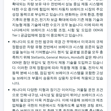
확대되는 차량 보유 대수 전반에서 성능 중심 제동 시스템에
대한 수요 증가에 힘입어 북미 자동차 브레이크 시장의 주요
성장 동력으로 부상하고 있습니다. 변화하는 규제 환경, 한랭
기후의 운행 조건, 전기차 보급 확대에 따라 기존 제동 기술과
지능형 제동 기술에 대한 수요가 모두 높습니다. 이에 따라 캐
나다에서의 브레이크 시스템 조정, 시험 및 도입은 OEM과
Tier 1 공급업체에 점점 더 중요해지고 있습니다.
캐나다의 도로 안전 법규와 국경 간 무역에서 미국과의 규제
정합성은 차량 유형 전반에서 브레이크 시스템 표준의 일관
성을 높이는 데 기여했습니다. 현지 및 글로벌 표준을 모두 충
족하기 위해 Stellantis, General Motors, Honda와 같은 캐나다
OEM은 첨단 유압식 및 전자식 제동 기술을 도입하고 있습니
다. 이러한 규제 정합성에 따라 적응형 제동 모듈, 전자식 제
동력 분배 시스템, 잠김 방지 브레이크 시스템을 포함한 고성
능 브레이크 부품이 승용차와 상용차 모두에 적용되고 있습
니다.
캐나다의 다양한 지형과 장기간 이어지는 겨울철 운전 조건
으로 인해 내구성, 내식성 및 응답성이 뛰어난 브레이크 시스
템의 필요성이 더욱 커졌습니다. 이에 대응해 브레이크 제조
업체들은 극한의 저온에서도 작동하도록 설계된 코팅 로터,
특수 브레이크 패드 및 한랭 기후 최적화 캘리퍼를 출시했습