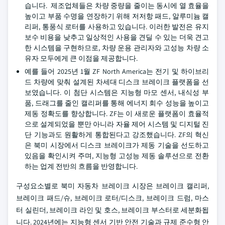
습니다. 제조업체들은 차량 중량을 줄이는 동시에 열 효율을
높이고 부품 수명을 연장하기 위해 저저항 패드, 알루미늄 캘
리퍼, 통풍식 로터를 사용하고 있습니다. 이러한 발전은 유지
보수 비용을 낮추고 일상적인 사용을 견딜 수 있는 더욱 견고
한 시스템을 구현하므로, 차량 운용 관리자와 고성능 차량 소
유자 모두에게 큰 이점을 제공합니다.
예를 들어 2025년 1월 ZF North America는 전기 및 하이브리
드 차량에 맞춰 설계된 차세대 디스크 브레이크 플랫폼을 선
보였습니다. 이 첨단 시스템은 지능형 마모 센서, 내식성 부
품, 드래그를 줄인 캘리퍼를 통해 에너지 회수 성능을 높이고
제동 정확도를 향상합니다. ZF는 이 새로운 플랫폼이 효율적
으로 설계되었을 뿐만 아니라 자율 제어 시스템 및 디지털 진
단 기능과도 원활하게 통합된다고 강조했습니다. ZF의 혁신
은 북미 시장에서 디스크 브레이크가 제동 기술을 선도하고
있음을 확인시켜 주며, 지능형 고성능 제동 솔루션으로 전환
하는 업계 전반의 흐름을 반영합니다.
구성요소별로 북미 자동차 브레이크 시장은 브레이크 캘리퍼,
브레이크 패드/슈, 브레이크 로터/디스크, 브레이크 드럼, 마스
터 실린더, 브레이크 라인 및 호스, 브레이크 부스터로 세분화됩
니다. 2024년에는 지능형 센서 기반 안전 기술과 규제 준수형 안