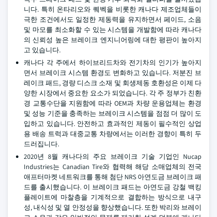
니다. 특히 온타리오와 퀘벡을 비롯한 캐나다 제조업체들이
극한 조건에서도 일정한 제동력을 유지하면서 페이드, 소음
및 마모를 최소화할 수 있는 시스템을 개발함에 따라 캐나다
의 신뢰성 높은 브레이크 엔지니어링에 대한 평판이 높아지
고 있습니다.
캐나다 각 주에서 하이브리드차와 전기차의 인기가 높아지
면서 브레이크 시스템 환경도 변화하고 있습니다. 저분진 브
레이크 패드, 경량 디스크 소재 및 회생제동 호환성은 이제 다
양한 시장에서 중요한 요소가 되었습니다. 각 주 정부가 친환
경 교통수단을 지원함에 따라 OEM과 차량 운용업체는 환경
및 성능 기준을 충족하는 브레이크 시스템을 점점 더 많이 도
입하고 있습니다. 안전하고 효과적인 제동이 필수적인 상업
용 배송 트럭과 대중교통 차량에서는 이러한 경향이 특히 두
드러집니다.
2020년 8월 캐나다의 주요 브레이크 기술 기업인 Nucap
Industries는 Canadian Tire와 협력해 해당 소매업체의 전국
애프터마켓 네트워크를 통해 첨단 NRS 아연도금 브레이크 패
드를 출시했습니다. 이 브레이크 패드는 아연도금 강철 백킹
플레이트에 마찰층을 기계적으로 결합하는 방식으로 내구
성, 내식성 및 열 안정성을 향상했습니다. 또한 박리와 브레이