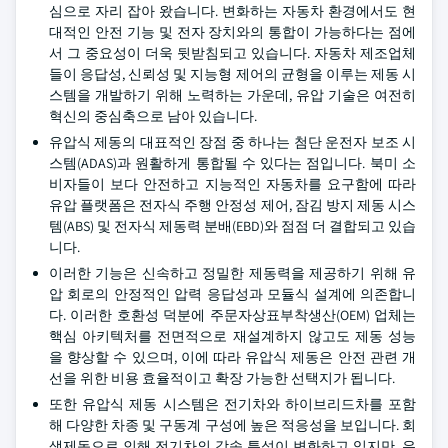
심으로 자리 잡아 왔습니다. 변화하는 자동차 환경에서도 현
대적인 안전 기능 및 전자 장치와의 통합이 가능하다는 점에
서 그 중요성이 더욱 뒷받침되고 있습니다. 자동차 제조업체
들이 응답성, 신뢰성 및 지능형 제어의 균형을 이루는 제동 시
스템을 개발하기 위해 노력하는 가운데, 유압 기술은 여전히
혁신의 중심축으로 남아 있습니다.
유압식 제동의 대표적인 장점 중 하나는 첨단 운전자 보조 시
스템(ADAS)과 원활하게 통합될 수 있다는 점입니다. 북미 소
비자들이 보다 안전하고 지능적인 자동차를 요구함에 따라
유압 플랫폼은 전자식 주행 안정성 제어, 잠김 방지 제동 시스
템(ABS) 및 전자식 제동력 분배(EBD)와 점점 더 결합되고 있습
니다.
이러한 기능은 신속하고 정밀한 제동력을 제공하기 위해 유
압 회로의 안정적인 압력 응답성과 모듈식 설계에 의존합니
다. 이러한 호환성 덕분에 주문자상표부착생산(OEM) 업체는
핵심 아키텍처를 전면적으로 재설계하지 않고도 제동 성능
을 향상할 수 있으며, 이에 따라 유압식 제동은 안전 관련 개
선을 위한 비용 효율적이고 확장 가능한 선택지가 됩니다.
또한 유압식 제동 시스템은 전기차와 하이브리드차를 포함
해 다양한 차종 및 구동계 구성에 높은 적응성을 보입니다. 회
생제동으로 인해 전기차의 감속 특성이 변화하고 있지만, 유